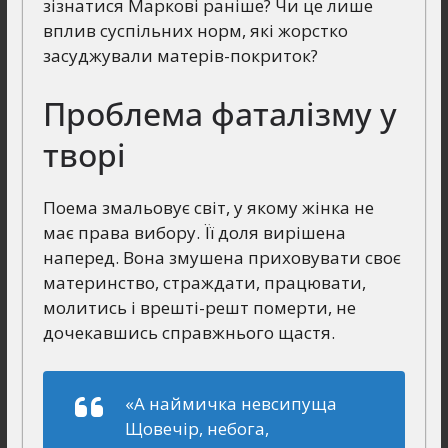
зізнатися Маркові раніше? Чи це лише
вплив суспільних норм, які жорстко
засуджували матерів-покриток?
Проблема фаталізму у
творі
Поема змальовує світ, у якому жінка не
має права вибору. Її доля вирішена
наперед. Вона змушена приховувати своє
материнство, страждати, працювати,
молитись і врешті-решт померти, не
дочекавшись справжнього щастя.
«А наймичка невсипуща
Щовечір, небога,