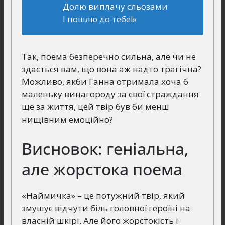
Долю виплачу сльозами
І пошлю до тебе!»
Так, поема безперечно сильна, але чи не
здається вам, що вона аж надто трагічна?
Можливо, якби Ганна отримала хоча б
маленьку винагороду за свої страждання
ще за життя, цей твір був би менш
нищівним емоційно?
Висновок: геніальна,
але жорстока поема
«Наймичка» – це потужний твір, який
змушує відчути біль головної героїні на
власній шкірі. Але його жорстокість і