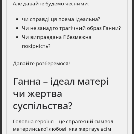
Але давайте будемо чесними:
чи справді ця поема ідеальна?
Чи не занадто трагічний образ Ганни?
Чи виправдана її безмежна
покірність?
Давайте розберемося!
Ганна – ідеал матері
чи жертва
суспільства?
Головна героїня – це справжній символ
материнської любові, яка жертвує всім