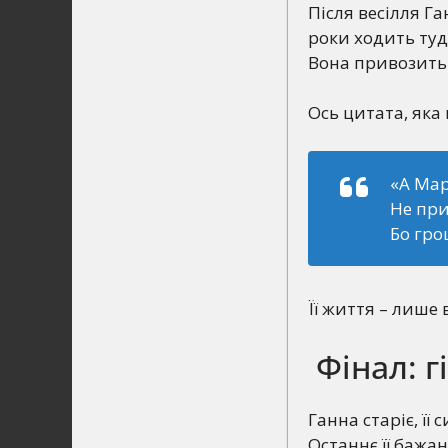
Після весілля Га
роки ходить туд
Вона привозить ї
Ось цитата, яка 
«А Мар
Не при
Бо гро
Її життя – лише 
Фінал: г
Ганна старіє, її
Останнє її бажа