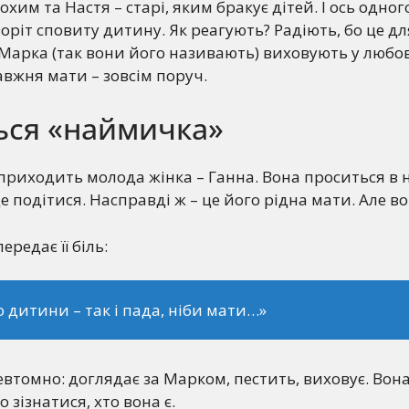
охим та Настя – старі, яким бракує дітей. І ось одно
оріт сповиту дитину. Як реагують? Радіють, бо це дл
Марка (так вони його називають) виховують у любов
вжня мати – зовсім поруч.
ься «наймичка»
р приходить молода жінка – Ганна. Вона проситься в 
е подітися. Насправді ж – це його рідна мати. Але в
ередає її біль:
о дитини – так і пада, ніби мати…»
втомно: доглядає за Марком, пестить, виховує. Вона
 зізнатися, хто вона є.