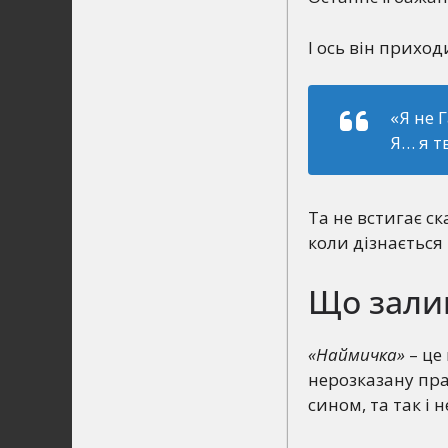
І ось він прихо
«Я не 
Я… я т
Та не встигає ск
коли дізнається
Що зали
«Наймичка»
– це
нерозказану прав
сином, та так і