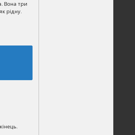
а. Вона три
як рідну.
кінець.