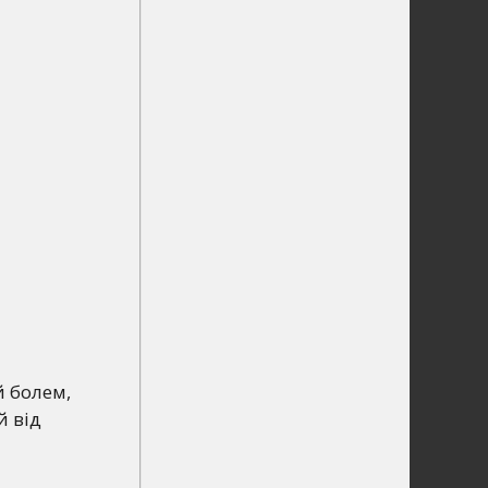
й болем,
й від