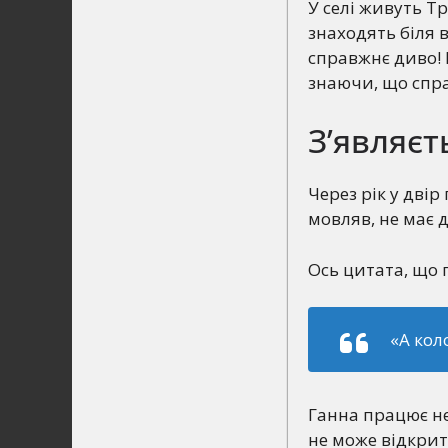
У селі живуть Тр
знаходять біля в
справжнє диво! 
знаючи, що спра
З’являєт
Через рік у дві
мовляв, не має д
Ось цитата, що п
«А кол
Ганна працює не
не може відкрито