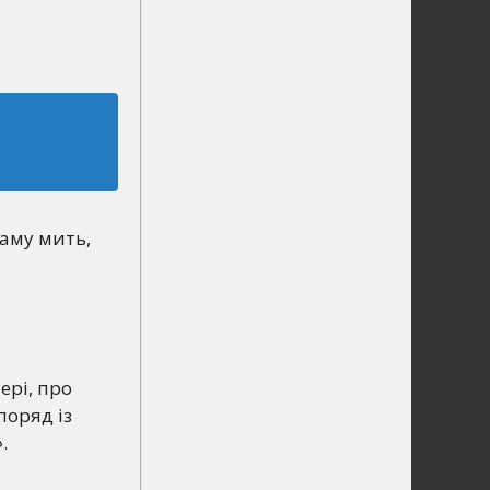
саму мить,
ері, про
поряд із
»
.