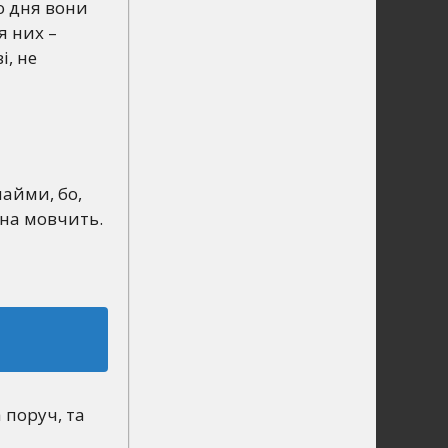
го дня вони
я них –
і, не
найми, бо,
она мовчить.
 поруч, та