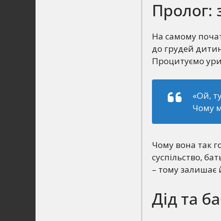
Пролог: 
На самому поча
до грудей дитину
Процитуємо урив
«Ой, т
Чому м
Чому вона так г
суспільство, бат
– тому залишає 
Дід та б