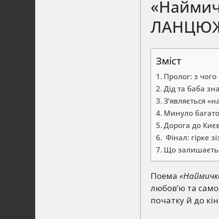
«Наймич
ЛАНЦЮЖ
Зміст
Пролог: з чого
Дід та баба зн
З’являється «
Минуло багато
Дорога до Киє
Фінал: гірке з
Що залишаєтьс
Поема
«Наймичк
любов’ю та сам
початку й до кі