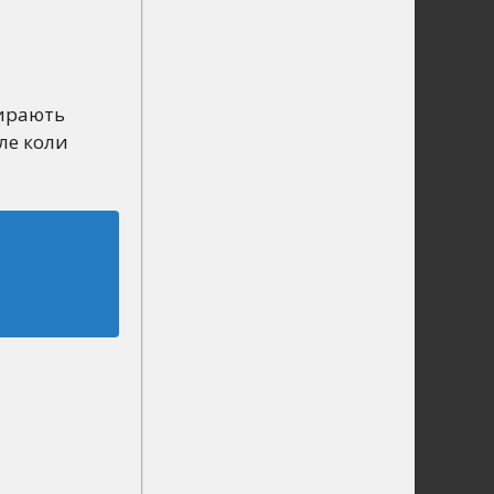
бирають
ле коли