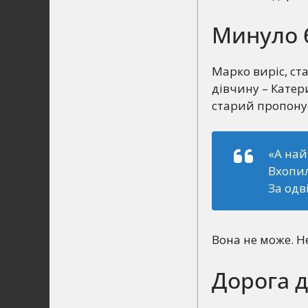
Минуло 
Марко виріс, ст
дівчину – Катер
старий пропонує
«А най
Вхопи
За одв
Вона не може. Н
Дорога д