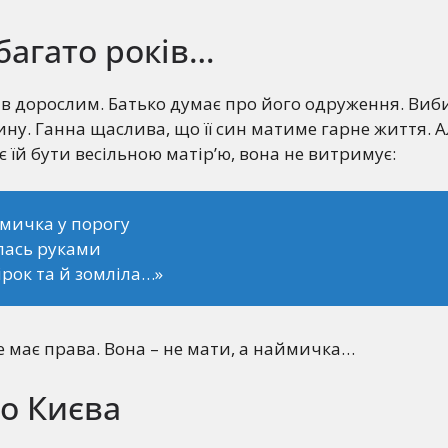
багато років…
ав дорослим. Батько думає про його одруження. Ви
ину. Ганна щаслива, що її син матиме гарне життя. А
 їй бути весільною матір’ю, вона не витримує:
мичка у порогу
лась руками
ірок та й зомліла…»
е має права. Вона – не мати, а наймичка…
о Києва