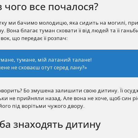
з чого все почалося?
тку ми бачимо молодицю, яка сидить на могилі, п
. Вона благає туман сховати її від людей та її ганьб
ок, що передає її розпач:
умане, тумане, мій латаний талане!
ене не сховаєш отут серед лану?»
оворить? Бо змушена залишити свою дитину. Її осуд
ьки не прийняли назад. Але вона не хоче, щоб син рі
його під ворітьми чужого двору.
аба знаходять дитину