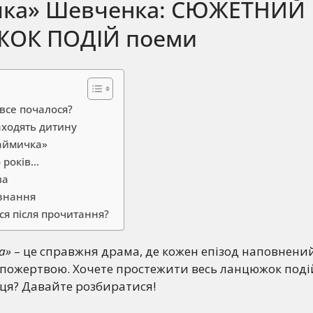
ка» Шевченка: СЮЖЕТНИЙ
ОК ПОДІЙ поеми
 все почалося?
аходять дитину
наймичка»
 років…
ва
ізнання
я після прочитання?
а»
– це справжня драма, де кожен епізод наповнени
опожертвою. Хочете простежити весь ланцюжок поді
нця? Давайте розбиратися!