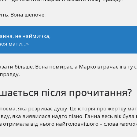
дить. Вона шепоче:
Ганна, не наймичка,
воя мати…»
азати більше. Вона помирає, а Марко втрачає її в ту 
 правду.
шається після прочитання?
 поема, яка розриває душу. Це історія про жертву мат
ду, яка виявилася надто пізно. Ганна весь вік була 
 не отримала від нього найголовнішого – слова
«мамо