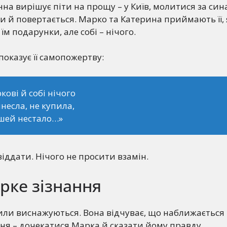
нна вирішує піти на прощу – у Київ, молитися за син
и й повертається. Марко та Катерина приймають її, 
м подарунки, але собі – нічого.
показує її самопожертву:
кові й собі нічого
несла, не купила,
шей нестало…»
віддати. Нічого не просити взамін.
ірке зізнання
 сили виснажуються. Вона відчуває, що наближається 
ння – дочекатися Марка й сказати йому правду.