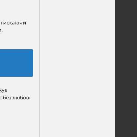
ритискаючи
и.
жує
с без любові