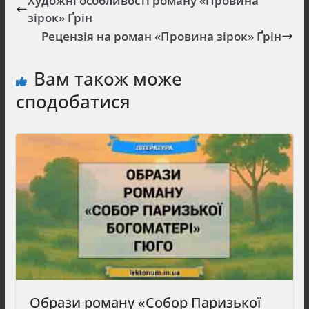
Художні особливості роману «Провина
зірок» Ґрін
Рецензія на роман «Провина зірок» Ґрін
Вам також може
сподобатися
Образи роману «Собор Паризької