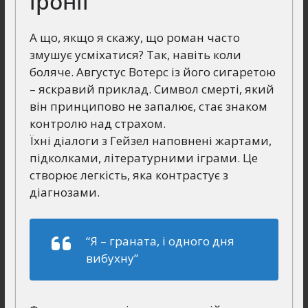
іронії
А що, якщо я скажу, що роман часто
змушує усміхатися? Так, навіть коли
боляче. Августус Вотерс із його сигаретою
– яскравий приклад. Символ смерті, який
він принципово не запалює, стає знаком
контролю над страхом.
Їхні діалоги з Гейзел наповнені жартами,
підколками, літературними іграми. Це
створює легкість, яка контрастує з
діагнозами.
“Я – граната, і одного дня
вибухну”