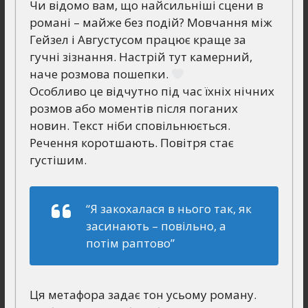
Чи відомо вам, що найсильніші сцени в
романі – майже без подій? Мовчання між
Гейзел і Августусом працює краще за
гучні зізнання. Настрій тут камерний,
наче розмова пошепки.
Особливо це відчутно під час їхніх нічних
розмов або моментів після поганих
новин. Текст ніби сповільнюється.
Речення коротшають. Повітря стає
густішим.
“Я закохалася в нього так, як
засинають – повільно, а
потім раптово”
Ця метафора задає тон усьому роману.