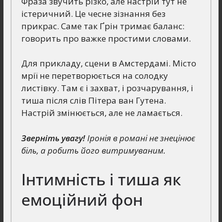
Фраза звучить різко, але настрій тут не
істеричний. Це чесне зізнання без
прикрас. Саме так Ґрін тримає баланс:
говорить про важке простими словами.
Для прикладу, сцени в Амстердамі. Місто
мрії не перетворюється на солодку
листівку. Там є і захват, і розчарування, і
тиша після слів Пітера ван Гутена.
Настрій змінюється, але не ламається.
Зверніть увагу!
Іронія в романі не знецінює
біль, а робить його витримуваним.
Інтимність і тиша як
емоційний фон