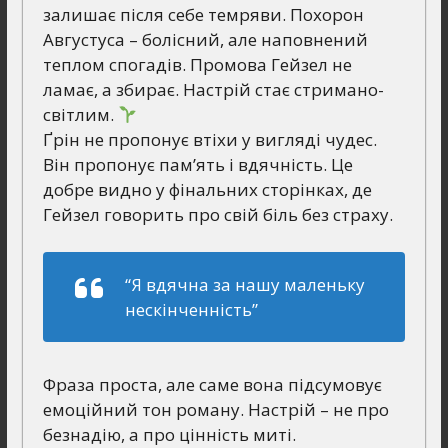
залишає після себе темряви. Похорон
Августуса – болісний, але наповнений
теплом спогадів. Промова Гейзел не
ламає, а збирає. Настрій стає стримано-
світлим.
Ґрін не пропонує втіхи у вигляді чудес.
Він пропонує пам’ять і вдячність. Це
добре видно у фінальних сторінках, де
Гейзел говорить про свій біль без страху.
“Я вдячна за нашу маленьку
нескінченність”
Фраза проста, але саме вона підсумовує
емоційний тон роману. Настрій – не про
безнадію, а про цінність миті.