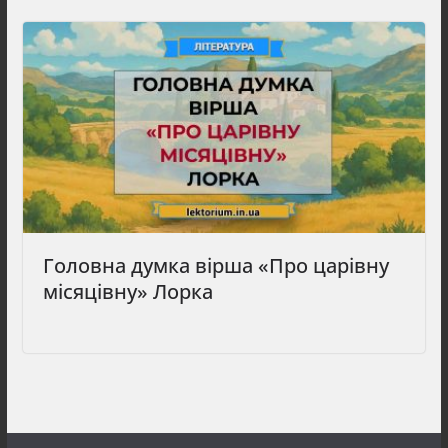
Головна думка вірша «Про царівну
місяцівну» Лорка