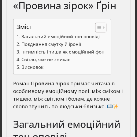
«Провина зірок» Ґрін
Зміст
Загальний емоційний тон оповіді
Поєднання смутку й іронії
Інтимність і тиша як емоційний фон
Світло, яке не зникає
Висновок
Роман
Провина зірок
тримає читача в
особливому емоційному полі: між сміхом і
тишею, між світлом і болем, де кожне
слово звучить по-людськи близько.
Загальний емоційний
тон оповіді