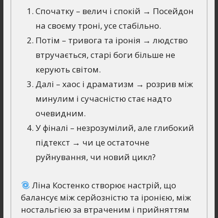
Спочатку – велич і спокій → Посейдон
на своєму троні, усе стабільно.
Потім – тривога та іронія → людство
втручається, старі боги більше не
керують світом.
Далі – хаос і драматизм → розрив між
минулим і сучасністю стає надто
очевидним.
У фіналі – незрозумілий, але глибокий
підтекст → чи це остаточне
руйнування, чи новий цикл?
Ліна Костенко створює настрій, що
балансує між серйозністю та іронією, між
ностальгією за втраченим і прийняттям