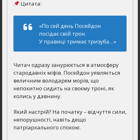
Цитата:
«По сей день Посейдон
посідає свій трон.
У правиці тримає тризуба…»
Читач одразу занурюється в атмосферу
стародавніх міфів. Посейдон уявляється
величним володарем морів, що
непохитно сидить на своєму троні, як
колись у давнину.
Який настрій? На початку – відчуття сили,
непорушності, навіть дещо
патріархального спокою.