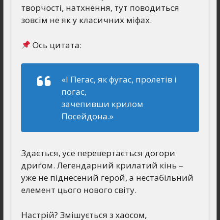
творчості, натхнення, тут поводиться
зовсім не як у класичних міфах.
Ось цитата:
«І Пегас, як фугас, пролетів і
погас,
зачепивши крилом
Посейдона.»
Здається, усе перевертається догори
дриґом. Легендарний крилатий кінь –
уже не піднесений герой, а нестабільний
елемент цього нового світу.
Настрій? Змішується з хаосом,