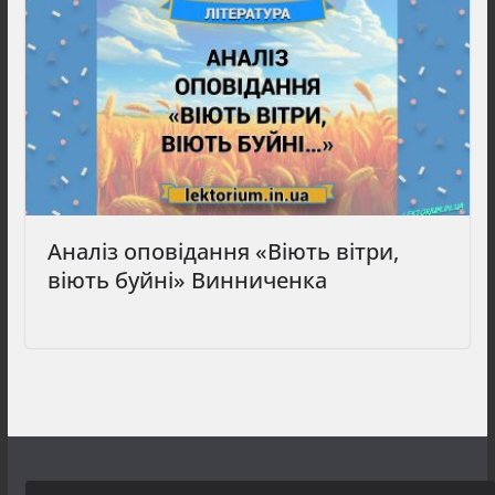
Аналіз оповідання «Віють вітри,
віють буйні» Винниченка