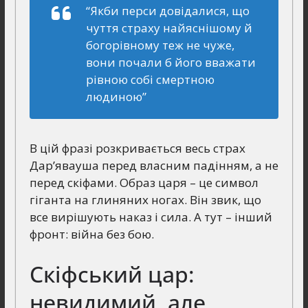
“Якби перси довідалися, що
чуття страху найяснішому й
богорівному теж не чуже,
вони почали б його вважати
рівною собі смертною
людиною”
В цій фразі розкривається весь страх
Дар’явауша перед власним падінням, а не
перед скіфами. Образ царя – це символ
гіганта на глиняних ногах. Він звик, що
все вирішують наказ і сила. А тут – інший
фронт: війна без бою.
Скіфський цар:
невидимий, але