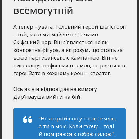
всемогутній
А тепер – увага. Головний герой цієї історії
– той, кого ми майже не бачимо.
Скіфський цар. Він з’являється не як
конкретна фігура, а як розум, що стоїть за
всією партизанською кампанією. Він не
виголошує пафосних промов, не рветься в
герої. Зате в кожному кроці – стратег.
Ось як він відповідає на вимогу
Дар’явауша вийти на бій:
“Не я прийшов у твою землю,
а ти в мою. Коли схочу – тоді
й поміряюся з тобою силою”
.