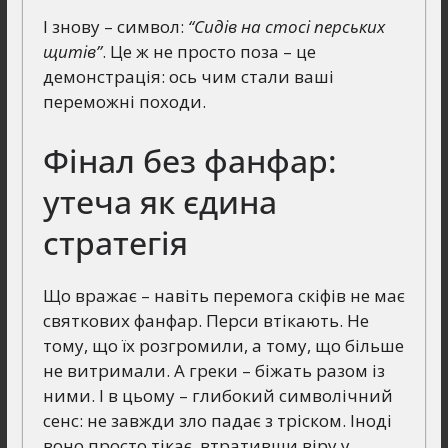
І знову – символ:
“Сидів на стосі перських
щитів”
. Це ж не просто поза – це
демонстрація: ось чим стали ваші
переможні походи.
Фінал без фанфар:
утеча як єдина
стратегія
Що вражає – навіть перемога скіфів не має
святкових фанфар. Перси втікають. Не
тому, що їх розгромили, а тому, що більше
не витримали. А греки – біжать разом із
ними. І в цьому – глибокий символічний
сенс: не завжди зло падає з тріском. Іноді
воно просто тікає, втративши віру у