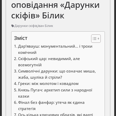
оповідання «Дарунки
скіфів» Білик
Дарунки скіфів
,
Іван Білик
Зміст
Дар’явауш: монументальний… і трохи
комічний
Скіфський цар: невидимий, але
всемогутній
Символічні дарунки: що означає миша,
жаба, шуліка й стріли?
Греки: між молотом і ковадлом
Князь Пугач: архетип сили з народної
казки
Фінал без фанфар: утеча як єдина
стратегія
Ось кілька ключових образів, які варті