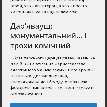
герой, хто – антигерой, а хто – просто
хитрий як шуліка над полем бою.
Дар’явауш:
монументальний… і
трохи комічний
Образ перського царя Дар’явауша (він же
Дарій І) – це втілення марнославства,
одержимого манією величі. Його армія –
гігантська, дисциплінована,
впорядкована до абсурду. Але за цією
фасадною пишнотою – тріщини страху й
самозакоханості.