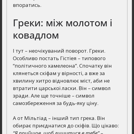
впоратись.
Греки: між молотом і
ковадлом
І тут – неочікуваний поворот. Греки.
Особливо постать Гістіея – типового
“політичного хамелеона”. Спочатку він
клянеться скіфам у вірності, а вже за
хвилину хитро відновлює міст, аби не
втратити царської ласки. Він – символ
зради. Але ще точніше – символ
самозбереження за будь-яку ціну.
А от Мільтіад – інший тип грека. Він
обирає приєднатися до скіфів. Що цікаво:
“Я прийшов, щоб лишитися в тебе”
–