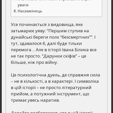
уваги
Насамкінець
Усе починається з видовища, яке
затьмарює уяву: “Першим ступив на
дунайські береги полк “безсмертних””. І
тут, здавалося б, далі буде тільки
перемога… Але в історії Івана Білика все
не так просто. “Дарунки скіфів” – це
більше, ніж про війну.
Це психологічна дуель, де справжня сила
– не в кількості, а в характері. І символіка
в цій історії – не просто літературний
прийом, а потужний інструмент, що
тримає увесь наратив.
Давайте розберемося, хто в цій історії