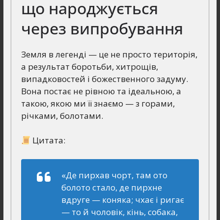
що народжується
через випробування
Земля в легенді — це не просто територія,
а результат боротьби, хитрощів,
випадковостей і божественного задуму.
Вона постає не рівною та ідеальною, а
такою, якою ми її знаємо — з горами,
річками, болотами.
Цитата:
«Де пирхав чорт, там ото
болото стало, де пирхне
вдруге — коняка; чхає і ригає
— то й чоловік, кінь, собака,