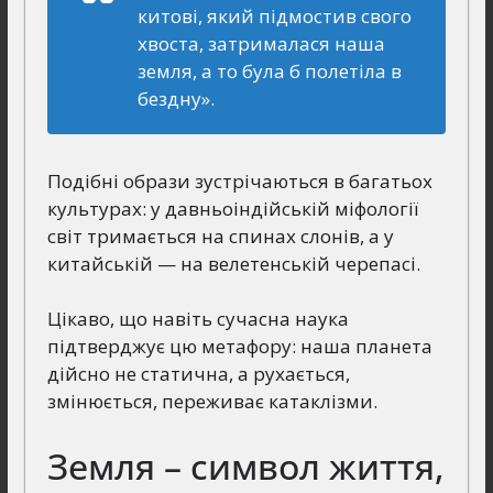
китові, який підмостив свого
хвоста, затрималася наша
земля, а то була б полетіла в
бездну».
Подібні образи зустрічаються в багатьох
культурах: у давньоіндійській міфології
світ тримається на спинах слонів, а у
китайській — на велетенській черепасі.
Цікаво, що навіть сучасна наука
підтверджує цю метафору: наша планета
дійсно не статична, а рухається,
змінюється, переживає катаклізми.
Земля – символ життя,