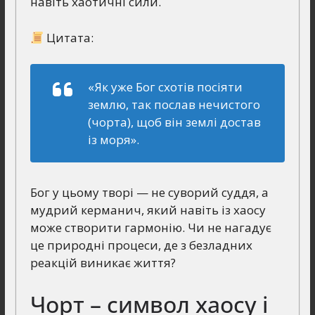
навіть хаотичні сили.
Цитата:
«Як уже Бог схотів посіяти
землю, так послав нечистого
(чорта), щоб він землі достав
із моря».
Бог у цьому творі — не суворий суддя, а
мудрий керманич, який навіть із хаосу
може створити гармонію. Чи не нагадує
це природні процеси, де з безладних
реакцій виникає життя?
Чорт – символ хаосу і