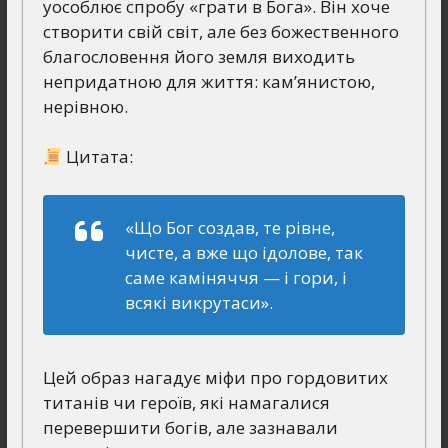
уособлює спробу «грати в Бога». Він хоче
створити свій світ, але без божественного
благословення його земля виходить
непридатною для життя: кам’янистою,
нерівною.
Цитата:
«Що Бог создав, те рівне,
чисте, а вже що ідолове, так
саме каміняччя — і гори, і
всякі викрутаси».
Цей образ нагадує міфи про гордовитих
титанів чи героїв, які намагалися
перевершити богів, але зазнавали