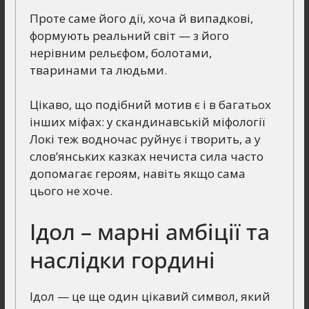
Проте саме його дії, хоча й випадкові,
формують реальний світ — з його
нерівним рельєфом, болотами,
тваринами та людьми.
Цікаво, що подібний мотив є і в багатьох
інших міфах: у скандинавській міфології
Локі теж водночас руйнує і творить, а у
слов’янських казках нечиста сила часто
допомагає героям, навіть якщо сама
цього не хоче.
Ідол – марні амбіції та
наслідки гордині
Ідол — це ще один цікавий символ, який