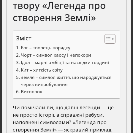
твору «Легенда про
створення Землі»
Зміст
Бог – творець порядку
Чорт – символ хаосу і непокори
Ідол – марні амбіції та наслідки гордині
Кит – хиткість світу
Земля – символ життя, що народжується
через випробування
Висновок
Чи помічали ви, що давні легенди — це
не просто історії, а справжні ребуси,
наповнені символами? «Легенда про
створення Землі» — яскравий приклад