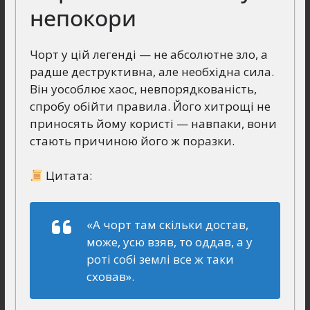
непокори
Чорт у цій легенді — не абсолютне зло, а
радше деструктивна, але необхідна сила.
Він уособлює хаос, невпорядкованість,
спробу обійти правила. Його хитрощі не
приносять йому користі — навпаки, вони
стають причиною його ж поразки.
Цитата:
«А чорт там скільки достав,
може, усю взяв, то оддав, а у
роті собі землі все ж таки
сховав».