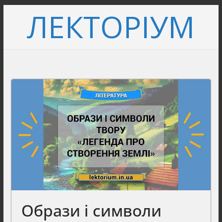
Перейти
ЛЕКТОРІУМ
до
вмісту
Образи і символи