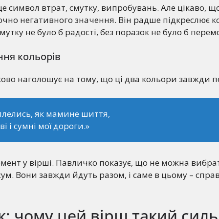
це символ втрат, смутку, випробувань. Але цікаво, щ
ючно негативного значення. Він радше підкреслює к
смутку не було б радості, без поразок не було б перем
ня кольорів
ово наголошує на тому, що ці два кольори завжди п
лелись, як мамине шиття,
і і сумні мої дороги.»
мент у вірші. Павличко показує, що не можна вибр
ум. Вони завжди йдуть разом, і саме в цьому – спра
: чому цей вірш такий сил