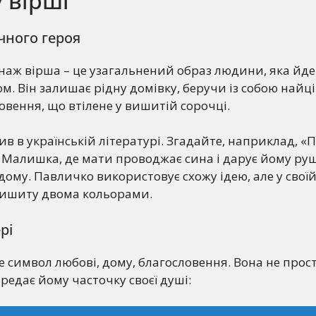
 вірші
чного героя
аж вірша – це узагальнений образ людини, яка йде
. Він залишає рідну домівку, беручи із собою найці
вення, що втілене у вишитій сорочці.
в в українській літературі. Згадайте, наприклад, «
 Малишка, де мати проводжає сина і дарує йому ру
дому. Павличко використовує схожу ідею, але у своїй
 вишиту двома кольорами.
рі
це символ любові, дому, благословення. Вона не прос
ередає йому часточку своєї душі: