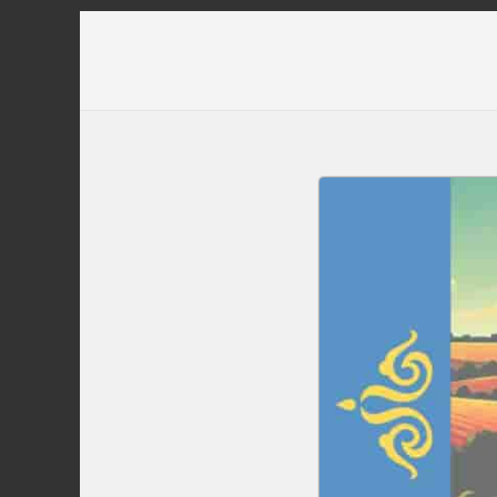
Перейти
до
вмісту