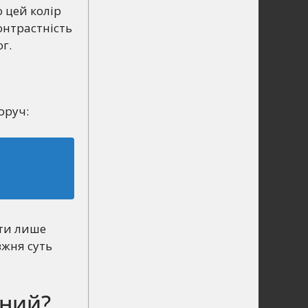
о цей колір
онтрастність
ог.
оруч:
ати лише
вжня суть
ьний?