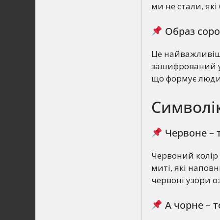
ми не стали, як
Образ сор
Це найважливіши
зашифрований у 
що формує люди
Символік
Червоне – 
Червоний колір у
миті, які напов
червоні узори о
А чорне – 