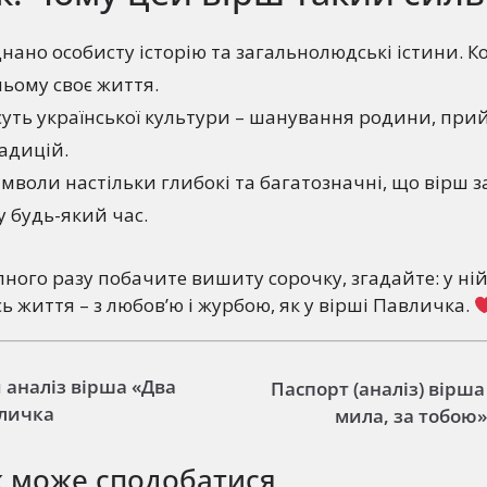
нано особисту історію та загальнолюдські істини. 
ьому своє життя.
суть української культури – шанування родини, прий
адицій.
мволи настільки глибокі та багатозначні, що вірш 
 будь-який час.
пного разу побачите вишиту сорочку, згадайте: у ні
ь життя – з любов’ю і журбою, як у вірші Павличка.
 аналіз вірша «Два
Паспорт (аналіз) вірша
вличка
мила, за тобою»
ж може сподобатися