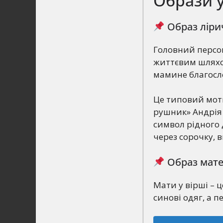
Образи у
Образ ліри
Головний персон
життєвим шляхом
мамине благосло
Це типовий моти
рушник» Андрія
символ рідного 
через сорочку,
Образ мате
Мати у вірші – 
синові одяг, а п