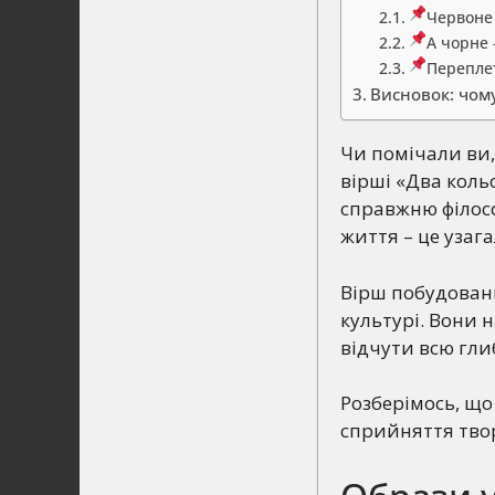
Червоне
А чорне 
Перепле
Висновок: чом
Чи помічали ви,
вірші «Два коль
справжню філосо
життя – це узаг
Вірш побудовани
культурі. Вони 
відчути всю гли
Розберімось, що
сприйняття тво