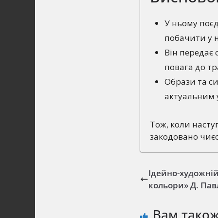
У ньому поєд
побачити у н
Він передає 
повага до тр
Образи та си
актуальним у
Тож, коли насту
закодовано чиєс
Ідейно-художній
кольори» Д. Па
Вам тако