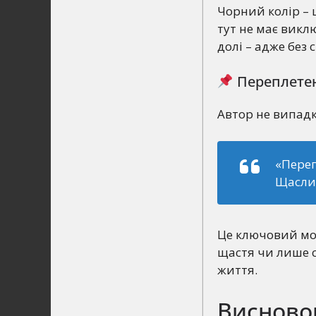
Чорний колір – 
тут не має викл
долі – адже без 
Переплетен
Автор не випадк
«Переп
Щаслив
Це ключовий мо
щастя чи лише с
життя.
Висновок