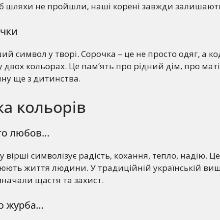
і б шляхи не пройшли, наші корені завжди залишают
очки
й символ у творі. Сорочка – це не просто одяг, а код
двох кольорах. Це пам’ять про рідний дім, про матір
ну ще з дитинства.
а кольорів
то любов…
 вірші символізує радість, кохання, тепло, надію. Це в
нюють життя людини. У традиційній українській ви
значали щастя та захист.
то журба…