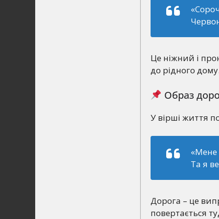
«Соро
Черво
Це ніжний і про
до рідного дому
Образ дор
У вірші життя п
«Мене 
Та я в
Дорога – це вип
повертається ту