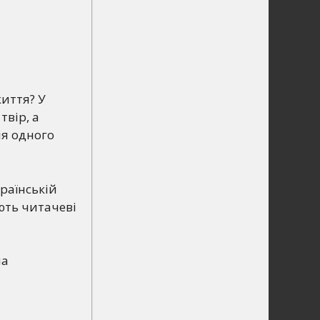
життя? У
вір, а
ія одного
країнській
ють читачеві
на