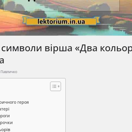
 символи вірша «Два кольор
а
 Павличко
і
ричного героя
атері
ороги
орочки
ьорів