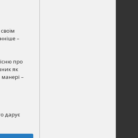
 своїм
нніше –
Пісню про
шник як
 манері –
то дарує