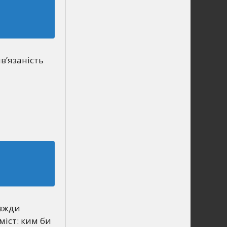
в’язаність
авжди
міст: ким би