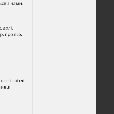
ься з нами.
 долі,
, про все,
сі ті світлі
шивці