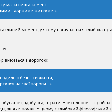
чку мати вишила мені
ними і чорними нитками.»
никливий момент, у якому відчувається глибока при
.
оги
орівнюється з дорогою:
водило в безвісти життя,
ертався на свої пороги…»
робування, здобутки, втрати. Але головне – герой з
ди, звідки почав. У цьому є глибокий філософський з