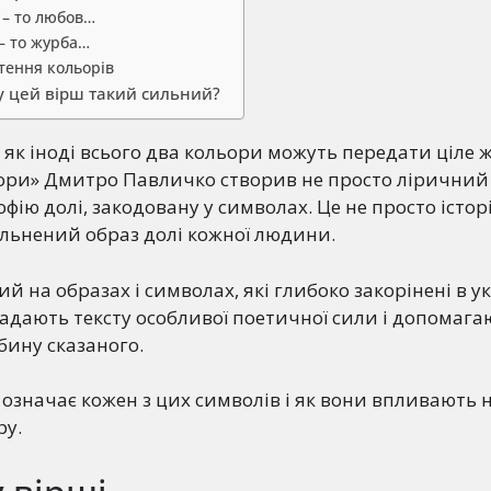
 – то любов…
– то журба…
тення кольорів
у цей вірш такий сильний?
 як іноді всього два кольори можуть передати ціле 
ори» Дмитро Павличко створив не просто ліричний т
фію долі, закодовану у символах. Це не просто істор
альнений образ долі кожної людини.
й на образах і символах, які глибоко закорінені в у
надають тексту особливої поетичної сили і допомага
бину сказаного.
 означає кожен з цих символів і як вони впливають 
ру.