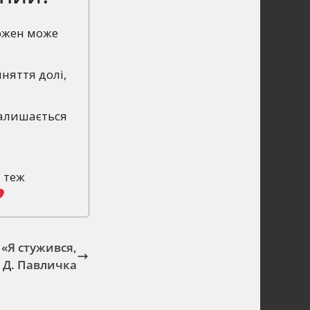
Кожен може
няття долі,
залишається
й теж
 «Я стужився,
 Д. Павличка