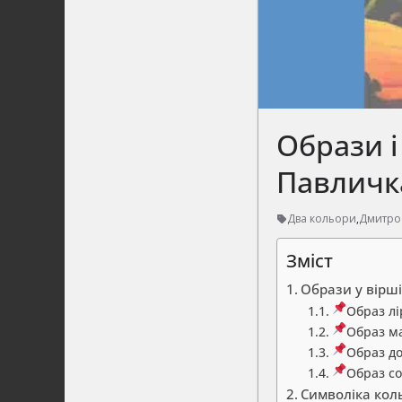
Образи і
Павличк
Два кольори
,
Дмитро
Зміст
Образи у вірш
Образ лі
Образ м
Образ д
Образ с
Символіка кол