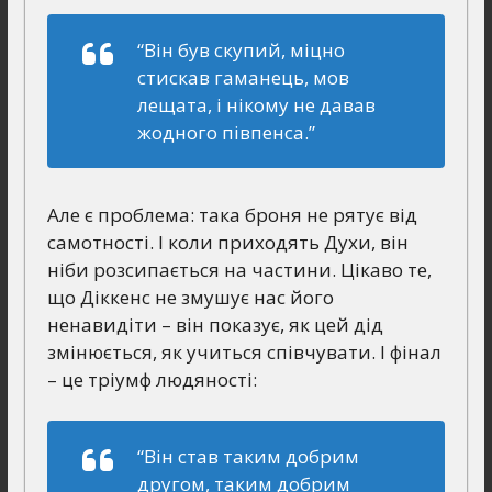
“Він був скупий, міцно
стискав гаманець, мов
лещата, і нікому не давав
жодного півпенса.”
Але є проблема: така броня не рятує від
самотності. І коли приходять Духи, він
ніби розсипається на частини. Цікаво те,
що Діккенс не змушує нас його
ненавидіти – він показує, як цей дід
змінюється, як учиться співчувати. І фінал
– це тріумф людяності:
“Він став таким добрим
другом, таким добрим