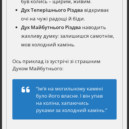
був колись – щирим, живим.
Дух Теперішнього Різдва
відкриває
очі на чужі радощі й біди.
Дух Майбутнього Різдва
наводить
жахливу думку: залишишся самотнім,
мов холодний камінь.
Ось приклад із зустрічі зі страшним
Духом Майбутнього:
“Ім’я на могильному камені
було його власне. І він упав
на коліна, хапаючись
руками за холодний камінь.”