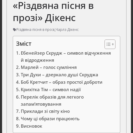
«Різдвяна пісня в
прозі» Дікенс
Різдвяна пісня в прозі
,
Чарлз Дікенс
Зміст
Ебенейзер Скрудж – символ відчуження
й відродження
Марлей – голос сумління
Три Духи – дзеркало душі Скруджа
Боб Кретчит – образ простої доброти
Крихітка Тім – символ надії
Перелік образів для легкого
запам’ятовування
Приклади зі світу кіно
Чому ці образи працюють
Висновок