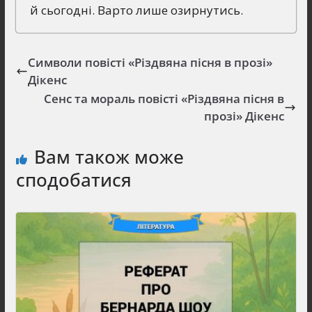
й сьогодні. Варто лише озирнутись.
Символи повісті «Різдвяна пісня в прозі»
Дікенс
Сенс та мораль повісті «Різдвяна пісня в
прозі» Дікенс
Вам також може
сподобатися