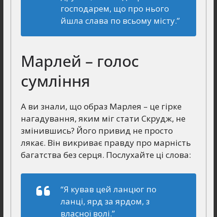
господарем, що про нього
йшла слава по всьому місту.”
Марлей – голос
сумління
А ви знали, що образ Марлея – це гірке
нагадування, яким міг стати Скрудж, не
змінившись? Його привид не просто
лякає. Він викриває правду про марність
багатства без серця. Послухайте ці слова:
“Я кував цей ланцюг по
ланці, ярд за ярдом, з
власної волі.”