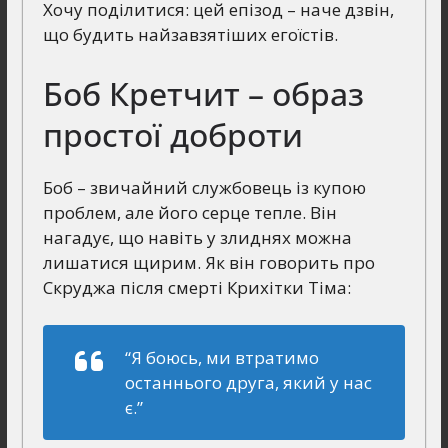
Хочу поділитися: цей епізод – наче дзвін,
що будить найзавзятіших егоїстів.
Боб Кретчит – образ
простої доброти
Боб – звичайний службовець із купою
проблем, але його серце тепле. Він
нагадує, що навіть у злиднях можна
лишатися щирим. Як він говорить про
Скруджа після смерті Крихітки Тіма:
“Я боюсь, ми втратимо
останнього друга, який у нас
є.”