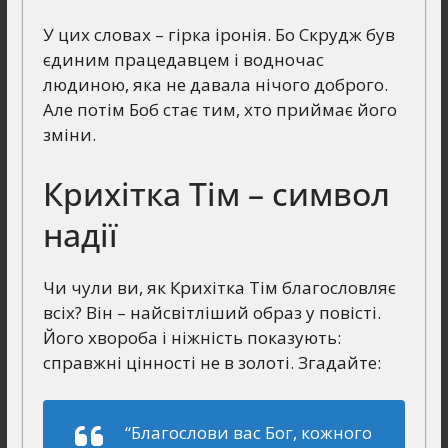
У цих словах – гірка іронія. Бо Скрудж був
єдиним працедавцем і водночас
людиною, яка не давала нічого доброго.
Але потім Боб стає тим, хто приймає його
зміни.
Крихітка Тім – символ
надії
Чи чули ви, як Крихітка Тім благословляє
всіх? Він – найсвітліший образ у повісті.
Його хвороба і ніжність показують:
справжні цінності не в золоті. Згадайте:
“Благослови вас Бог, кожного