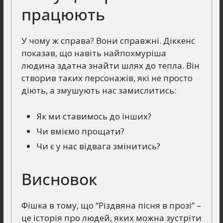
працюють
У чому ж справа? Вони справжні. Діккенс
показав, що навіть найпохмуріша
людина здатна знайти шлях до тепла. Він
створив таких персонажів, які не просто
діють, а змушують нас замислитись:
Як ми ставимось до інших?
Чи вміємо прощати?
Чи є у нас відвага змінитись?
Висновок
Фішка в тому, що “Різдвяна пісня в прозі” –
це історія про людей, яких можна зустріти