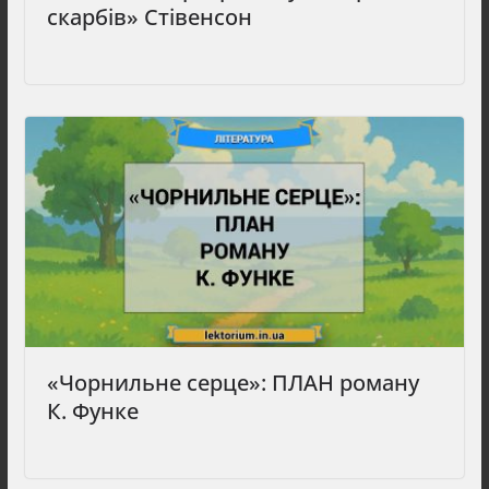
скарбів» Стівенсон
«Чорнильне серце»: ПЛАН роману
К. Функе