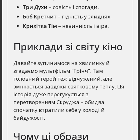
Три Духи
– совість і спогади.
Боб Кретчит
– гідність у злиднях.
Крихітка Тім
– невинність і віра.
Приклади зі світу кіно
Давайте зупинимося на хвилинку й
згадаємо мультфільм “Грінч”. Там
головний герой теж відчужений, але
змінюється завдяки святковому теплу. Ця
історія дуже перегукується з
перетворенням Скруджа – обидва
спочатку втратили себе у холоді й
байдужості.
Чому ці образи