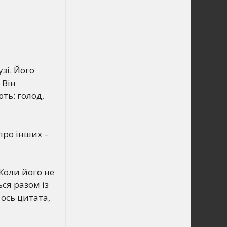
зі. Його
 Він
ть: голод,
про інших –
 Коли його не
ся разом із
 ось цитата,