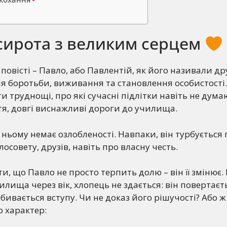
 сирота з великим серцем
овісті – Павло, або Павлентій, як його називали дру
рія боротьби, виживання та становлення особистості.
 труднощі, про які сучасні підлітки навіть не думаю
ття, довгі виснажливі дороги до училища.
 ньому немає озлобленості. Навпаки, він турбується 
лосовету, друзів, навіть про власну честь.
и, що Павло не просто терпить долю – він її змінює.
лища через вік, хлопець не здається: він повертаєть
бивається вступу. Чи не доказ його рішучості? Або ж
о характер: