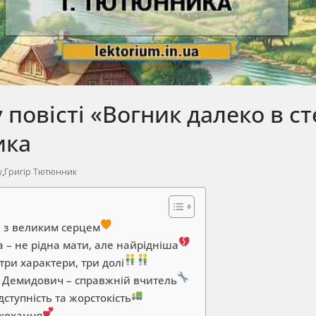
 повісті «Вогник далеко в ст
ика
у
,
Григір Тютюнник
а з великим серцем
а – не рідна мати, але найрідніша
 три характери, три долі
 Демидович – справжній вчитель
дступність та жорстокість
кохання