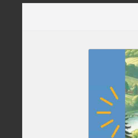
Перейти
до
вмісту