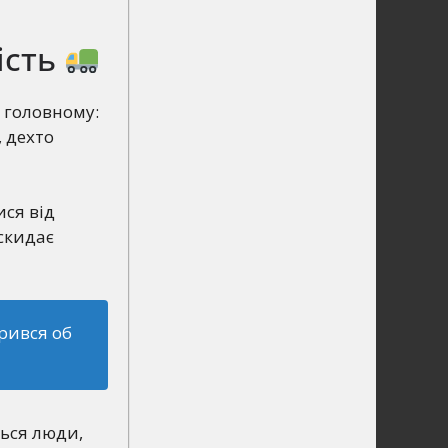
ість
ь головному:
, дехто
ся від
 скидає
рився об
ться люди,