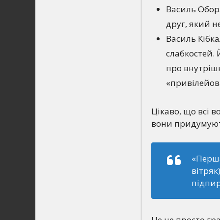
Василь Обора
друг, який н
Василь Кібка
слабкостей. 
про внутрішн
«привілейова
Цікаво, що всі 
вони придумуют
«Перша
вітряк
підпи
Це не просто гр