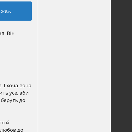
аже».
я. Він
. І хоча вона
ить усе, аби
 беруть до
го й
 любов до