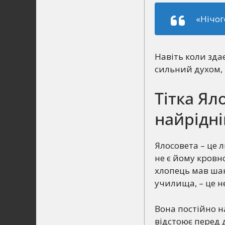
«Нічог
Навіть коли зда
сильний духом, 
Тітка Ял
найрідн
Ялосовета – це л
не є йому кровно
хлопець мав шан
училища, – це не
Вона постійно н
відстоює перед 