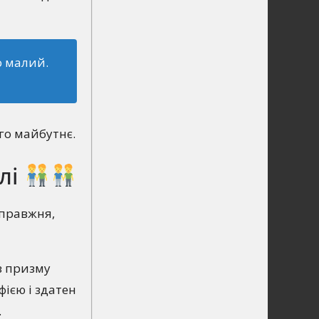
о малий.
го майбутнє.
олі
справжня,
ез призму
фією і здатен
.