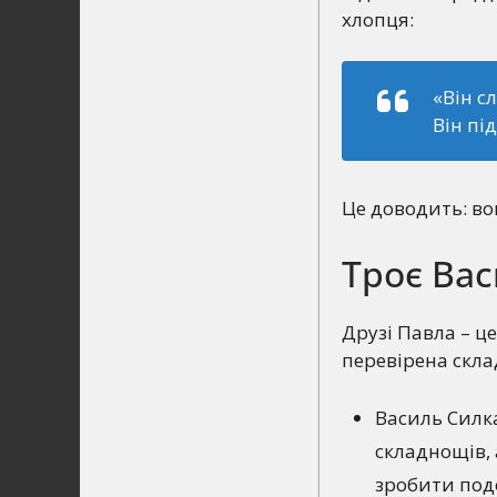
хлопця:
«Він с
Він пі
Це доводить: во
Троє Вас
Друзі Павла – це
перевірена скла
Василь Силка
складнощів, 
зробити под