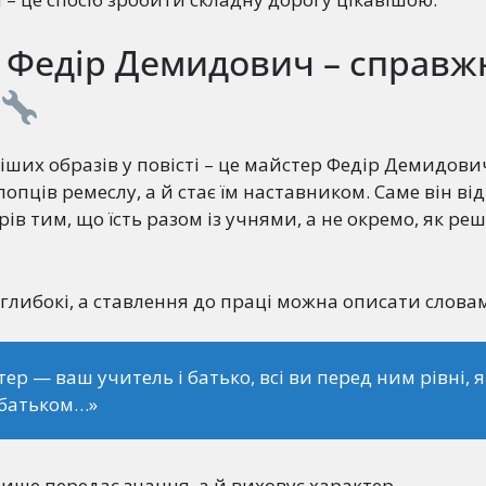
 Федір Демидович – справж
іших образів у повісті – це майстер Федір Демидович
опців ремеслу, а й стає їм наставником. Саме він ві
ів тим, що їсть разом із учнями, а не окремо, як ре
глибокі, а ставлення до праці можна описати слова
ер — ваш учитель і батько, всі ви перед ним рівні, я
 батьком…»
лише передає знання, а й виховує характер.