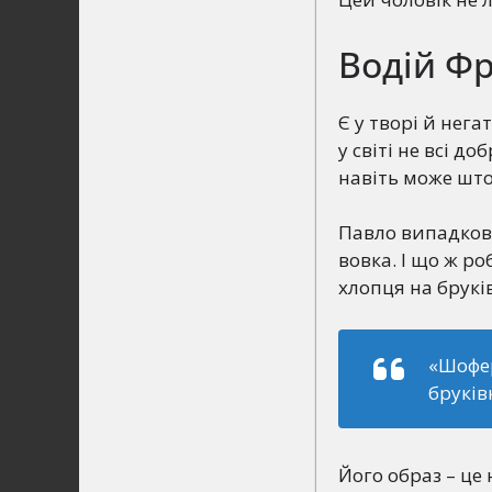
Водій Фр
Є у творі й нег
у світі не всі д
навіть може што
Павло випадков
вовка. І що ж ро
хлопця на бруків
«Шофер
бруків
Його образ – це