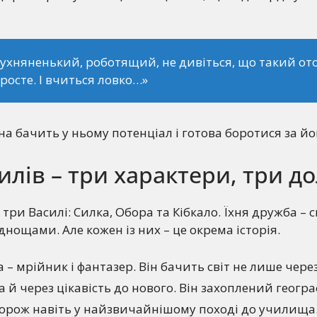
лухняненький, роботящий, не дивіться, що такий от
дросте. І вчиться ловко…»
на бачить у ньому потенціал і готова боротися за йо
илів – три характери, три д
 три Василі: Силка, Обора та Кібкало. Їхня дружба – 
днощами. Але кожен із них – це окрема історія.
 – мрійник і фантазер. Він бачить світ не лише чер
а й через цікавість до нового. Він захоплений геогра
орож навіть у найзвичайнішому поході до училища