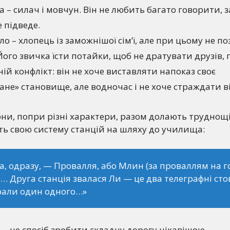
 – силач і мовчун. Він не любить багато говорити, 
е підведе.
ло – хлопець із заможнішої сім’ї, але при цьому не 
Його звичка їсти потайки, щоб не дратувати друзів,
ій конфлікт: він не хоче виставляти напоказ своє
не» становище, але водночас і не хоче страждати ві
вони, попри різні характери, разом долають труднощі
ь свою систему станцій на шляху до училища:
, одразу, — Провалля, або Млин (за проваллям на го
)… Друга станція звалася Ли — це два телеграфні ст
рали один одного…»
а – це спосіб зробити складну дорогу цікавішою.