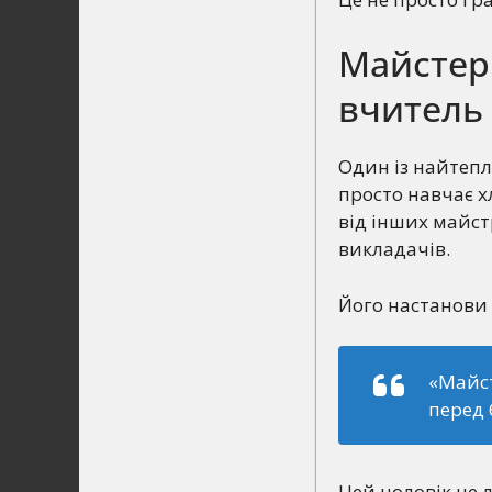
Майстер
вчитель
Один із найтепл
просто навчає хл
від інших майстр
викладачів.
Його настанови 
«Майст
перед
Цей чоловік не 