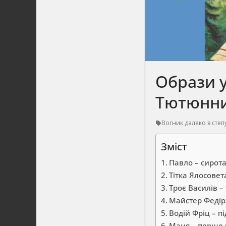
Образи у
Тютюнн
Вогник далеко в степ
Зміст
Павло – сирот
Тітка Ялосовет
Троє Василів –
Майстер Федір
Водій Фріц – пі
Маня – перше 