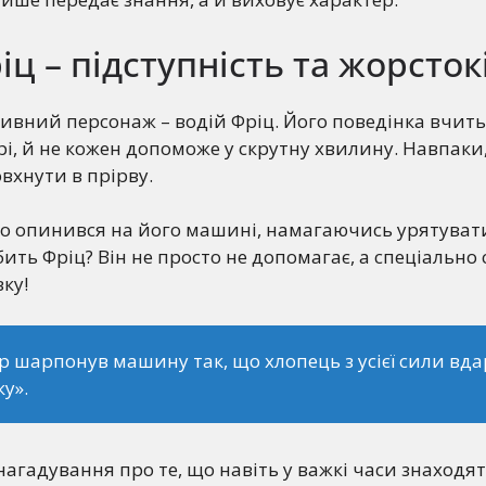
іц – підступність та жорсток
ативний персонаж – водій Фріц. Його поведінка вчит
обрі, й не кожен допоможе у скрутну хвилину. Навпаки
вхнути в прірву.
о опинився на його машині, намагаючись урятувати
бить Фріц? Він не просто не допомагає, а спеціально
ку!
 шарпонув машину так, що хлопець з усієї сили вда
ку».
 нагадування про те, що навіть у важкі часи знаходя