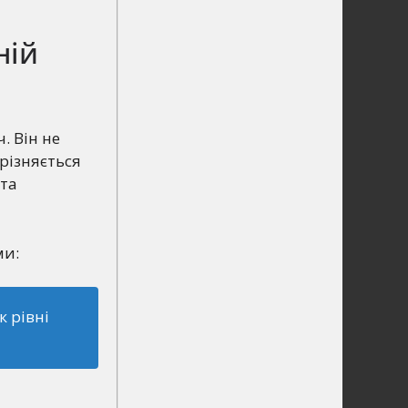
ній
. Він не
дрізняється
шта
ми:
к рівні