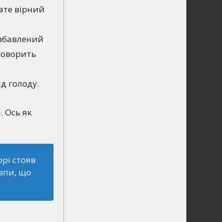
зате вірний
позбавлений
 говорить
д голоду.
. Ось як
рі стояв
овпи, що