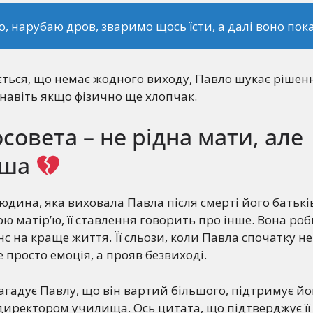
о, нарубаю дров, зваримо щось їсти, а далі воно пок
ється, що немає жодного виходу, Павло шукає рішенн
навіть якщо фізично ще хлопчак.
осовета – не рідна мати, але
іша
юдина, яка виховала Павла після смерті його батьків
ю матір’ю, її ставлення говорить про інше. Вона роб
с на краще життя. Її сльози, коли Павла спочатку не
 просто емоція, а прояв безвиході.
агадує Павлу, що він вартий більшого, підтримує йо
директором училища. Ось цитата, що підтверджує її