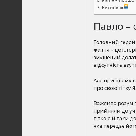
Висновок
Павло –
Головний герой п
життя – це істо
змушений долати
відсутність взу
Але при цьому в
про свою тітку Я
Важливо розуміт
прийняли до учи
тіткою й таки до
яка передає йог