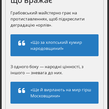
Грабовський майстерно грає на
протиставленнях, щоб підкреслити
деградацію «орлів».
«Що за хлопський кумир
народовщини!»
З одного боку — народні цінності, з
іншого — зневага до них.
«Ще й вирлають на мир гірш
Московщини»