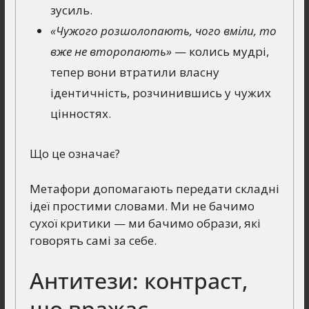
зусиль.
«Чужого розшолопають, чого вміли, то
вже не второпають»
— колись мудрі,
тепер вони втратили власну
ідентичність, розчинившись у чужих
цінностях.
Що це означає?
Метафори допомагають передати складні
ідеї простими словами. Ми не бачимо
сухої критики — ми бачимо образи, які
говорять самі за себе.
Антитези: контраст,
що вражає