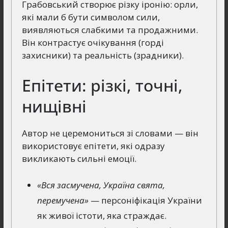
Грабовський створює різку іронію: орли,
які мали б бути символом сили,
виявляються слабкими та продажними.
Він контрастує очікування (горді
захисники) та реальність (зрадники).
Епітети: різкі, точні,
нищівні
Автор не церемониться зі словами — він
використовує епітети, які одразу
викликають сильні емоції.
«Вся засмучена, Україна свята,
перемучена»
— персоніфікація України
як живої істоти, яка страждає.