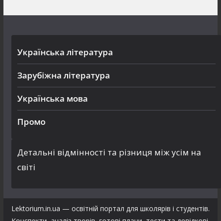
Українська література
Зарубіжна література
Українська мова
Промо
Детальні відмінності та різниця між усім на
світі
Lektorium.in.ua — освітній портал для школярів і студентів.
Конспекти, аналіз творів, готові плани, тести та довідкові