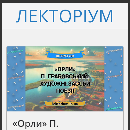
Перейти
ЛЕКТОРІУМ
до
вмісту
«Орли» П.