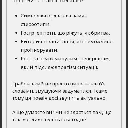
Що робить її такою сильною?
Символіка орлів, яка ламає
стереотипи.
Гострі епітети, що ріжуть, як бритва.
Риторичні запитання, які неможливо
проігнорувати.
Контраст між минулим і теперішнім,
який підсилює трагізм ситуації.
Грабовський не просто пише — він б’є
словами, змушуючи задуматися. І саме
тому ця поезія досі звучить актуально.
А що думаєте ви? Чи не здається вам, що
такі «орли» існують і сьогодні?