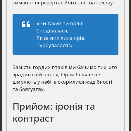
символ і перевертає його з ніг на голову.
«Чи таких ти орлів
Сподівалася,
Як за них лила крів,
Турбувалася?»
Замість гордих птахів ми бачимо тих, хто
зрадив свій народ. Орли більше не
ширяють у небі, а скорилися жадібності
та боягузтву.
Прийом: іронія та
контраст