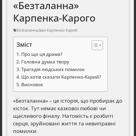
«Безталанна»
Карпенка-Карого
Безталанна
,
Іван Карпенко-Карий
Зміст
Про що ця драма?
Головна думка твору
Трагедія людських помилок
Що хотів сказати Карпенко-Карий?
Висновок
«Безталанна» – це історія, що пробирає до
кісток. Тут немає казкової любові чи
щасливого фіналу. Натомість є розбиті
серця, зруйновані життя та невиправні
помилки.