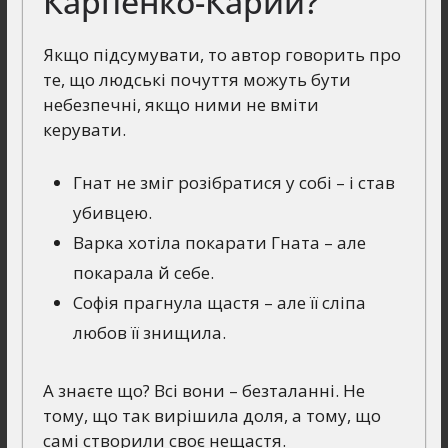
Карпенко-Карий?
Якщо підсумувати, то автор говорить про
те, що людські почуття можуть бути
небезпечні, якщо ними не вміти
керувати.
Гнат не зміг розібратися у собі – і став
убивцею.
Варка хотіла покарати Гната – але
покарала й себе.
Софія прагнула щастя – але її сліпа
любов її знищила.
А знаєте що? Всі вони – безталанні. Не
тому, що так вирішила доля, а тому, що
самі створили своє нещастя.