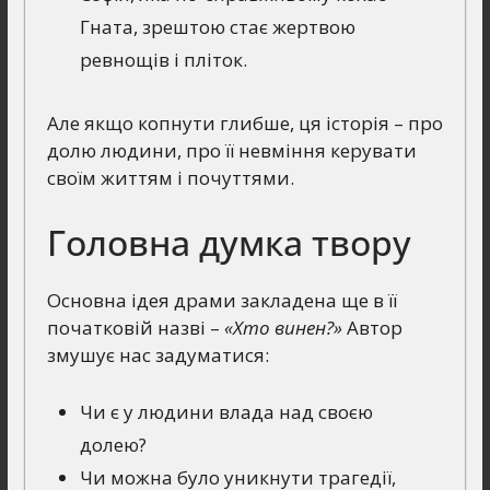
Гната, зрештою стає жертвою
ревнощів і пліток.
Але якщо копнути глибше, ця історія – про
долю людини, про її невміння керувати
своїм життям і почуттями.
Головна думка твору
Основна ідея драми закладена ще в її
початковій назві –
«Хто винен?»
Автор
змушує нас задуматися:
Чи є у людини влада над своєю
долею?
Чи можна було уникнути трагедії,