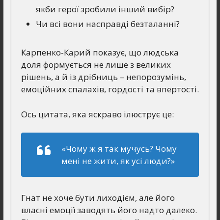
якби герої зробили інший вибір?
Чи всі вони насправді безталанні?
Карпенко-Карий показує, що людська
доля формується не лише з великих
рішень, а й із дрібниць – непорозумінь,
емоційних спалахів, гордості та впертості.
Ось цитата, яка яскраво ілюструє це:
«Чому ж я так мучусь? Чому
мені не жити, як усі люди?»
Гнат не хоче бути лиходієм, але його
власні емоції заводять його надто далеко.