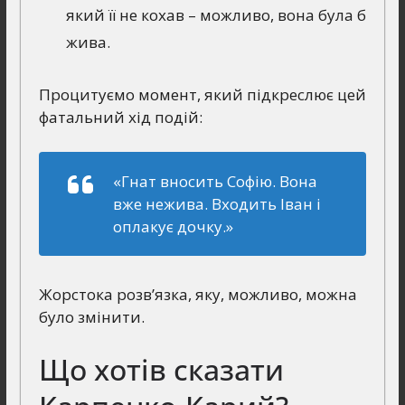
який її не кохав – можливо, вона була б
жива.
Процитуємо момент, який підкреслює цей
фатальний хід подій:
«Гнат вносить Софію. Вона
вже нежива. Входить Іван і
оплакує дочку.»
Жорстока розв’язка, яку, можливо, можна
було змінити.
Що хотів сказати