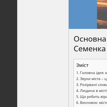
Основна 
Семенка
Зміст
Головна ідея: 
Звуки міста – 
Розірвані слов
Людина в місті
Що робить вір
Висновок: місто