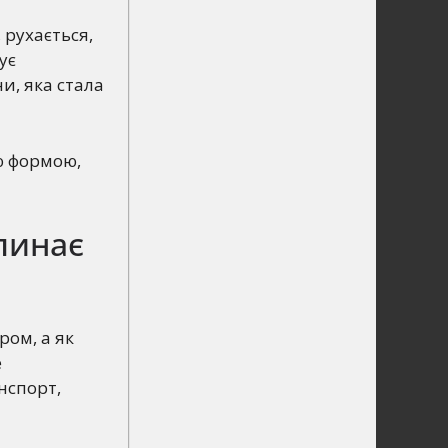
 рухається,
ує
и, яка стала
ою формою,
глинає
ром, а як
е
нспорт,