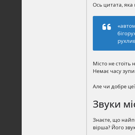
Ось цитата, яка 
«автом
бігору
рухлив
Місто не стоїть
Немає часу зупи
Але чи добре це
Звуки мі
Знаєте, що найпе
вірша? Його звук