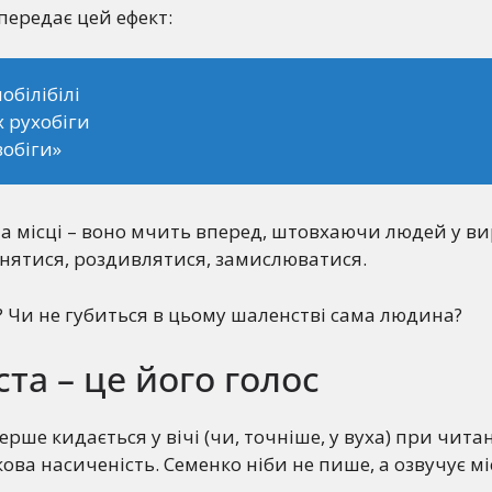
передає цей ефект:
обілібілі
х рухобіги
обіги»
 на місці – воно мчить вперед, штовхаючи людей у ви
нятися, роздивлятися, замислюватися.
? Чи не губиться в цьому шаленстві сама людина?
ста – це його голос
рше кидається у вічі (чи, точніше, у вуха) при чита
ова насиченість. Семенко ніби не пише, а озвучує мі