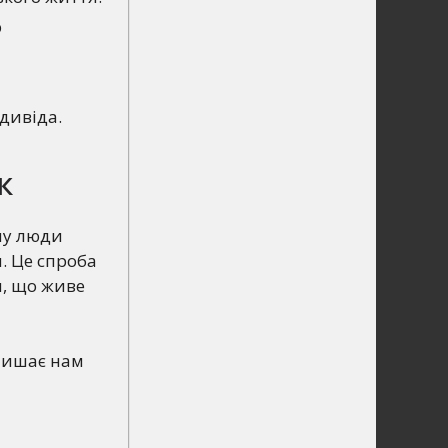
ю
дивіда.
к
му люди
я. Це спроба
я, що живе
алишає нам