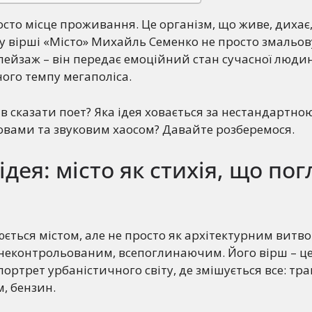
осто місце проживання. Це організм, що живе, дихає,
му вірші «Місто» Михайль Семенко не просто змальов
ейзаж – він передає емоційний стан сучасної людин
ого темпу мегаполіса.
ів сказати поет? Яка ідея ховається за нестандартн
овами та звуковим хаосом? Давайте розберемося.
ідея: місто як стихія, що по
ється містом, але не просто як архітектурним витво
неконтрольованим, всепоглинаючим. Його вірш – ц
ртрет урбаністичного світу, де змішується все: тра
м, бензин.