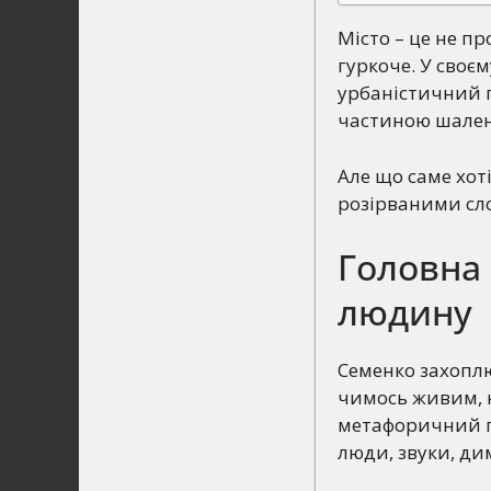
Місто – це не пр
гуркоче. У своє
урбаністичний п
частиною шален
Але що саме хот
розірваними сл
Головна 
людину
Семенко захоплю
чимось живим, 
метафоричний по
люди, звуки, ди