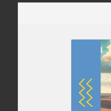
Перейти
до
вмісту