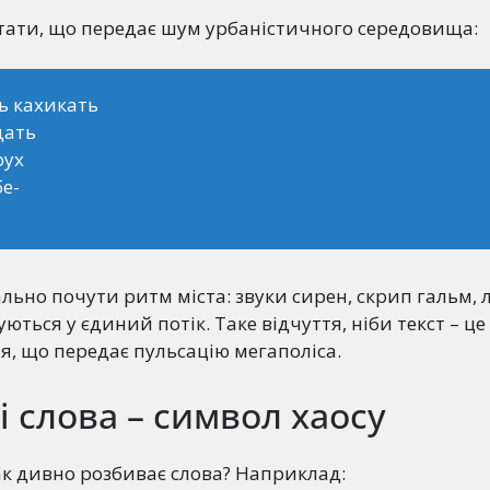
тати, що передає шум урбаністичного середовища:
ь кахикать
дать
рух
е-
льно почути ритм міста: звуки сирен, скрип гальм, 
ються у єдиний потік. Таке відчуття, ніби текст – це
ія, що передає пульсацію мегаполіса.
і слова – символ хаосу
к дивно розбиває слова? Наприклад: