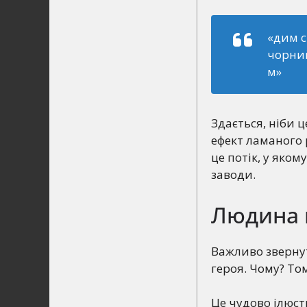
«дим 
чорни
м»
Здається, ніби 
ефект ламаного р
це потік, у яком
заводи.
Людина в
Важливо звернут
героя. Чому? То
Це чудово ілюст