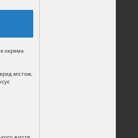
не окрема
еред містом,
ксує
ького життя.