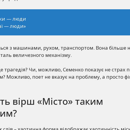
ики — люди
аї — люди»
ься з машинами, рухом, транспортом. Вона більше 
деталь величезного механізму.
це трагедія? Чи, можливо, Семенко показує не страх п
м? Можливо, поет не вказує на проблему, а просто фі
ть вірш «Місто» таким
ним?
 слів – хаотична форма відображає хаотичність міс