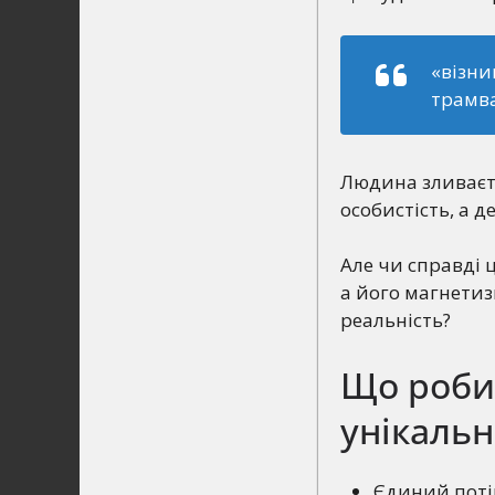
«візн
трамв
Людина зливаєт
особистість, а 
Але чи справді 
а його магнетиз
реальність?
Що роби
унікаль
Єдиний потік