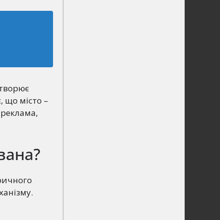
створює
, що місто –
 реклама,
вана?
іричного
ханізму.