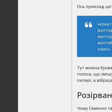
Ось приклад ци
«кохат
життє
життє
життєб
нзин»
Тут можна буква
голоси, що змішу
папері, а вібрац
Розірван
Чому Семенко та