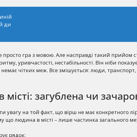
синій
й ди
це просто гра з мовою. Але насправді такий прийом 
итму, уривчастості, нестабільності. Він ніби показує
у немає чітких меж. Все змішується: люди, транспорт,
 місті: загублена чи зачаро
и увагу на той факт, що вірш не має конкретного л
му що людина в місті – лише частинка загального ме
рує рядок: