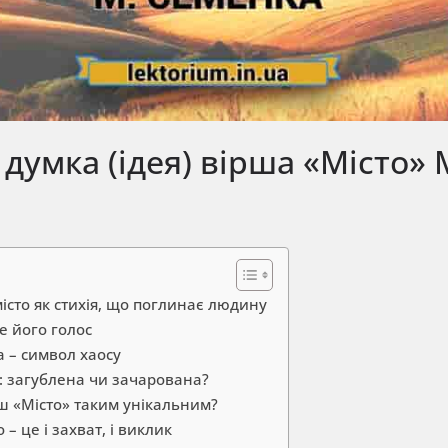
думка (ідея) вірша «Місто» 
місто як стихія, що поглинає людину
це його голос
а – символ хаосу
: загублена чи зачарована?
ш «Місто» таким унікальним?
 – це і захват, і виклик