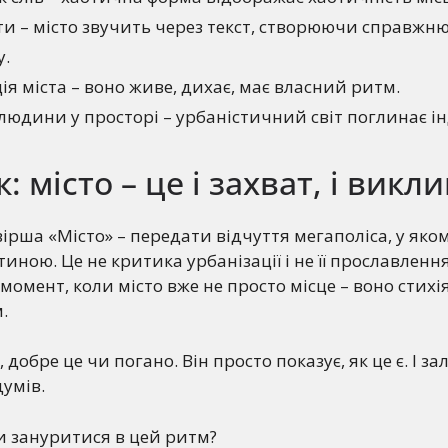
ти – місто звучить через текст, створюючи справжн
у.
ія міста – воно живе, дихає, має власний ритм.
юдини у просторі – урбаністичний світ поглинає ін
 місто – це і захват, і викли
ірша «Місто» – передати відчуття мегаполіса, у яко
иною. Це не критика урбанізації і не її прославленн
момент, коли місто вже не просто місце – воно стихі
.
 добре це чи погано. Він просто показує, як це є. І з
думів.
ви зануритися в цей ритм?