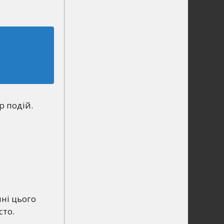
р подій.
нні цього
сто.