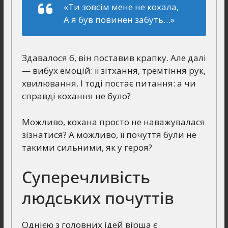
«Ти зовсім мене не кохала,
А я був повинен забуть…»
Здавалося б, він поставив крапку. Але далі
— вибух емоцій: її зітхання, тремтіння рук,
хвилювання. І тоді постає питання: а чи
справді кохання не було?
Можливо, кохана просто не наважувалася
зізнатися? А можливо, її почуття були не
такими сильними, як у героя?
Суперечливість
людських почуттів
Однією з головних ідей вірша є