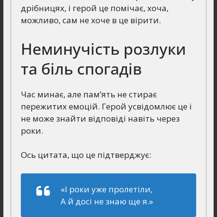
дрібницях, і герой це помічає, хоча,
можливо, сам не хоче в це вірити.
Неминучість розлуки
та біль спогадів
Час минає, але пам’ять не стирає
пережитих емоцій. Герой усвідомлює це і
не може знайти відповіді навіть через
роки.
Ось цитата, що це підтверджує:
«І роки уже пролетіли,
А й досі не знаю ще я.»