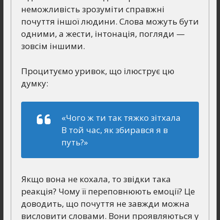
неможливість зрозуміти справжні
почуття іншої людини. Слова можуть бути
одними, а жести, інтонація, погляди —
зовсім іншими.
Процитуємо уривок, що ілюструє цю
думку:
«Чого ж ти так тяжко зітхала
В той час, як збирався я в
путь?»
Якщо вона не кохала, то звідки така
реакція? Чому її переповнюють емоції? Це
доводить, що почуття не завжди можна
висловити словами. Вони проявляються у