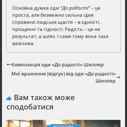
Основна думка оди
“До радості”
– це
проста, але безмежно сильна ідея:
справжнє людське щастя – в єдності,
прощенні та гідності. Радість – це не
результат, а шлях. І саме тому вона така
важлива.
Композиція оди «До радості» Шиллер
Мої враження (відгук) від оди «До радості»
Шиллер
Вам також може
сподобатися