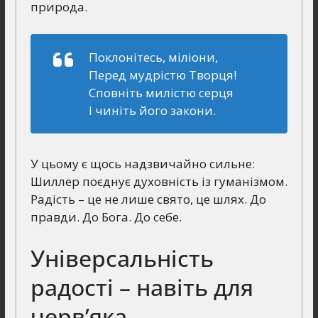
природа.
Поклонітесь, міліони,
Перед мудрістю Творця!
Сповніть милістю серця
І чиніть його закони.
У цьому є щось надзвичайно сильне:
Шиллер поєднує духовність із гуманізмом.
Радість – це не лише свято, це шлях. До
правди. До Бога. До себе.
Універсальність
радості – навіть для
черв’яка