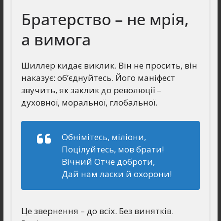
Братерство – не мрія,
а вимога
Шиллер кидає виклик. Він не просить, він
наказує: об’єднуйтесь. Його маніфест
звучить, як заклик до революції –
духовної, моральної, глобальної.
Обнімітесь, міліони,
Поцілуйтесь, мов брати!
Вічний Отче доброти,
Дай нам ласки й охорони!
Це звернення – до всіх. Без винятків.