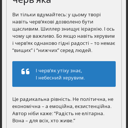
Ви тільки вдумайтесь: у цьому творі
навіть черв’якові дозволено бути
щасливим. Шиллер знищує ієрархію. І ось
чому це важливо. Бо якщо навіть херувим
і черв’як однаково гідні радості – то немає
“вищих” і “нижчих” серед людей.
І черв’як утіху знає,
І небесний херувим.
Це радикальна рівність. Не політична, не
економічна – а емоційна, екзистенційна.
Автор ніби каже: “Радість не елітарна.
Вона – для всіх, хто живе.”