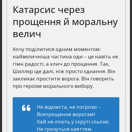
Катарсис через
прощення й моральну
велич
Хочу поділитися одним моментом:
найвеличніша частина оди – це навіть не
гімн радості, а клич до прощення. Так,
Шиллер іде далі, ніж просто єднання. Він
закликає простити ворога. Він говорить
про героїзм морального вибору.
Не відомста, не погрози –
Всепрощення ворогам!
Хай не ллють у скруті сльози,
Не гризуться каяттям.