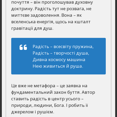
почуття – він проголошував духовну
доктрину. Радість тут не розвага, не
миттєве задоволення. Вона – як
вселенська енергія, щось на кшталт
гравітації для душ.
Радість – всесвіту пружина,
Радість – творчості душа,
Дивна космосу машина
Нею живиться й руша.
Це вже не метафора – це заявка на
фундаментальний закон буття. Автор
ставить радість в центр усього –
природи, людини, Бога. І робить її
джерелом і рушієм.