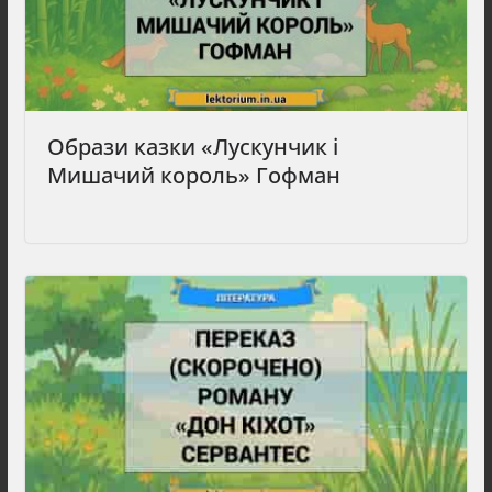
Образи казки «Лускунчик і
Мишачий король» Гофман