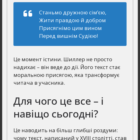
Станьмо дружною сім’єю,
Жити правдою й добром
Присягнімо цим вином
Перед вишнім Судією!
Це момент істини. Шиллер не просто
надихає – він веде до дії. Його текст стає
моральною присягою, яка трансформує
читача в учасника.
Для чого це все – і
навіщо сьогодні?
Це наводить на більш глибші роздуми:
чому текст, написаний у XVIII столітті, став