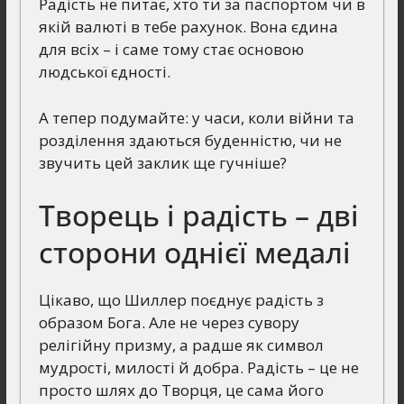
Радість не питає, хто ти за паспортом чи в
якій валюті в тебе рахунок. Вона єдина
для всіх – і саме тому стає основою
людської єдності.
А тепер подумайте: у часи, коли війни та
розділення здаються буденністю, чи не
звучить цей заклик ще гучніше?
Творець і радість – дві
сторони однієї медалі
Цікаво, що Шиллер поєднує радість з
образом Бога. Але не через сувору
релігійну призму, а радше як символ
мудрості, милості й добра. Радість – це не
просто шлях до Творця, це сама його