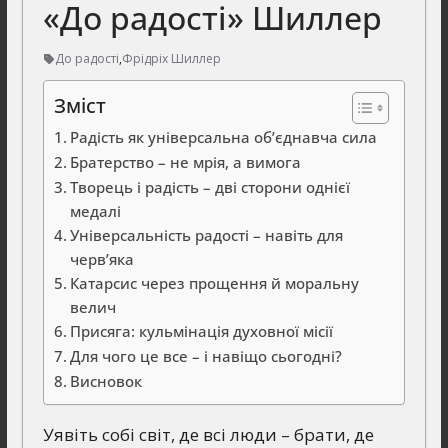
«До радості» Шиллер
До радості
,
Фрідріх Шиллер
Зміст
Радість як універсальна об’єднавча сила
Братерство – не мрія, а вимога
Творець і радість – дві сторони однієї
медалі
Універсальність радості – навіть для
черв’яка
Катарсис через прощення й моральну
велич
Присяга: кульмінація духовної місії
Для чого це все – і навіщо сьогодні?
Висновок
Уявіть собі світ, де всі люди – брати, де