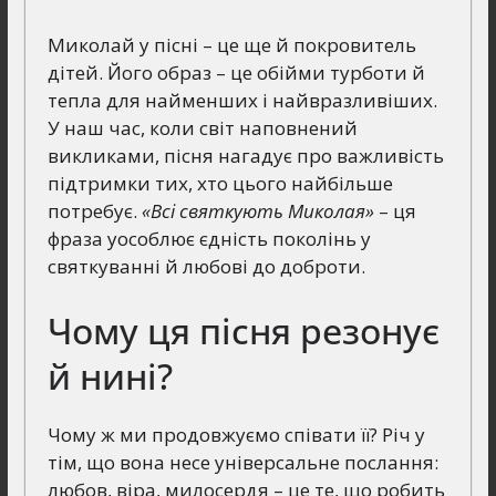
Миколай у пісні – це ще й покровитель
дітей. Його образ – це обійми турботи й
тепла для найменших і найвразливіших.
У наш час, коли світ наповнений
викликами, пісня нагадує про важливість
підтримки тих, хто цього найбільше
потребує.
«Всі святкують Миколая»
– ця
фраза уособлює єдність поколінь у
святкуванні й любові до доброти.
Чому ця пісня резонує
й нині?
Чому ж ми продовжуємо співати її? Річ у
тім, що вона несе універсальне послання:
любов, віра, милосердя – це те, що робить