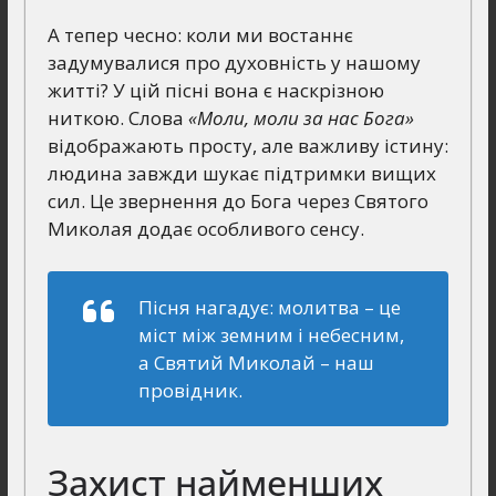
А тепер чесно: коли ми востаннє
задумувалися про духовність у нашому
житті? У цій пісні вона є наскрізною
ниткою. Слова
«Моли, моли за нас Бога»
відображають просту, але важливу істину:
людина завжди шукає підтримки вищих
сил. Це звернення до Бога через Святого
Миколая додає особливого сенсу.
Пісня нагадує: молитва – це
міст між земним і небесним,
а Святий Миколай – наш
провідник.
Захист найменших