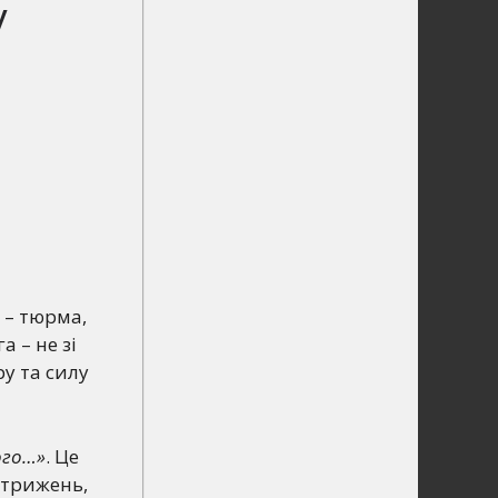
у
 – тюрма,
а – не зі
ру та силу
ого…»
. Це
 стрижень,