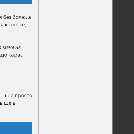
 без болю, а
тя коротке,
 мене не
 що карає
.
– і не просто
в ще в