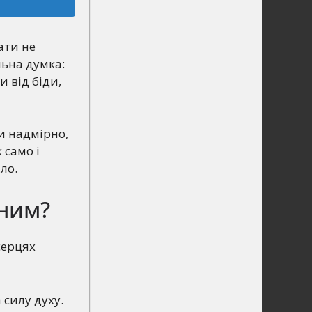
ати не
льна думка:
и від біди,
и надмірно,
 само і
ло.
ьним?
серцях
 силу духу.