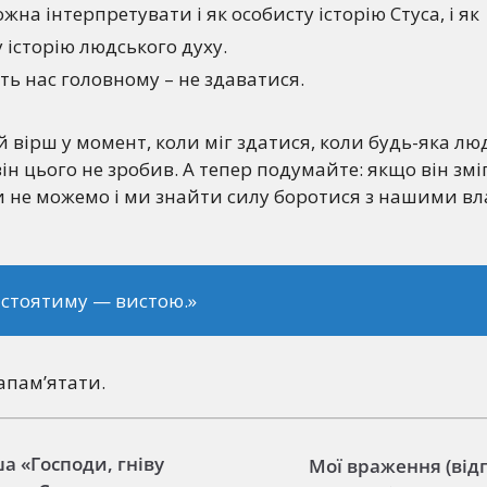
жна інтерпретувати і як особисту історію Стуса, і як
 історію людського духу.
ть нас головному – не здаватися.
й вірш у момент, коли міг здатися, коли будь-яка л
ін цього не зробив. А тепер подумайте: якщо він змі
и не можемо і ми знайти силу боротися з нашими в
 стоятиму — вистою.»
запам’ятати.
а «Господи, гніву
Мої враження (відг