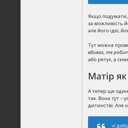
Якщо подумати, 
за можливість 
але його ідеї, 
Тут можна прове
вбиває, те роби
або рятує, а си
Матір як
А тепер ще один
так. Вона тут –
дитинстві. Але 
«І доб