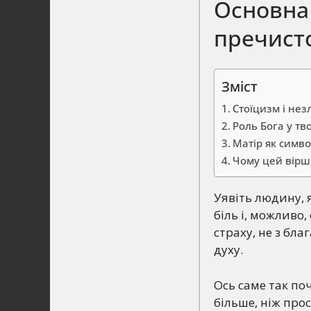
Основна 
пречисто
Зміст
Стоїцизм і нез
Роль Бога у тв
Матір як симво
Чому цей вірш
Уявіть людину, 
біль і, можливо,
страху, не з бла
духу.
Ось саме так по
більше, ніж про