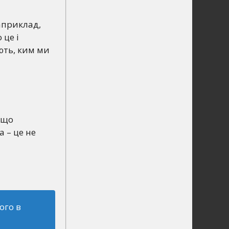
Наприклад,
 це і
ють, ким ми
– що
а – це не
ого в