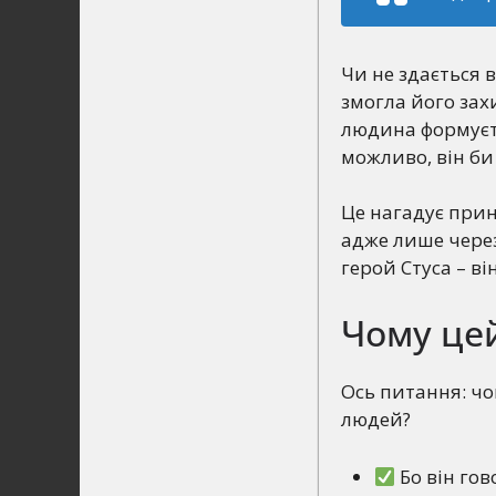
Чи не здається
змогла його зах
людина формуєть
можливо, він би 
Це нагадує прин
адже лише через
герой Стуса – ві
Чому це
Ось питання: чом
людей?
Бо він гов