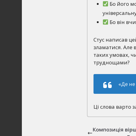
Бо його мо
універсальну
Бо він вчи
Стус написав це
зламатися. Але в
таких умовах, ч
труднощами?
«Де не
Ці слова варто 
Композиція вірш