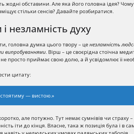
ь жодні обставини. Але яка його головна ідея? Чому
вміщує стільки сенсів? Давайте розбиратися.
 і незламність духу
и, головна думка цього твору – це
незламність людсь
и випробуваннями
. Вірш – це своєрідна стоїчна медит
не просто приймає свою долю, а й усвідомлює її необ
ести цитату:
 стоятиму — вистою.»
коротко, але потужно. Тут немає сумнівів чи страху 
ність іти до кінця. Власне, така ж позиція була і в са
я навіть у нелюдських умовах радянських таборів.