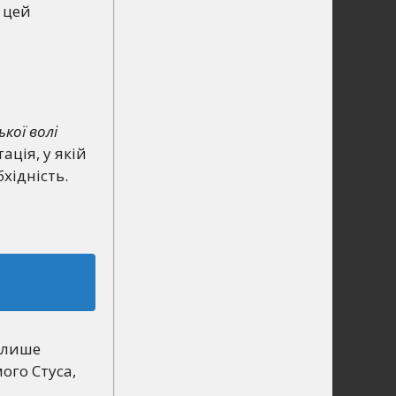
 цей
кої волі
ація, у якій
хідність.
– лише
мого Стуса,