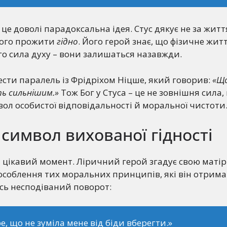
це доволі парадоксальна ідея. Стус дякує не за життя
його прожити
гідно
. Його герой знає, що фізичне жит
його сила духу – вони залишаться назавжди.
сти паралель із Фрідріхом Ніцше, який говорив:
«Що
ть сильнішим.»
Тож Бог у Стуса – це не зовнішня сила,
мвол особистої відповідальності й моральної чистоти
 символ вихованої гідності
 цікавий момент. Ліричний герой згадує свою матір 
 уособлення тих моральних принципів, які він отрима
ось несподіваний поворот:
ре, що не зуміла мене від біди вберегти.»