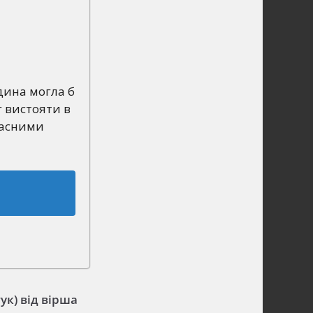
юдина могла б
г вистояти в
ласними
ук) від вірша