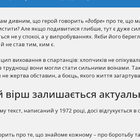
 вам дивним, що герой говорить
«добре»
про те, що м
истити? Але якщо подивитися глибше, тут є дуже си
ся не у спокої, а у випробуваннях. Якби його берегл
й не став тим, ким є.
цип виховання в спартанців: хлопчиків не опікувал
 труднощі вони могли стати сильними воїнами. Так
н не жертва обставин, а боєць, якого життя загартува
й вірш залишається актуал
у текст, написаний у 1972 році, досі відгукується в 
орить про те, що знайоме кожному – про боротьбу та