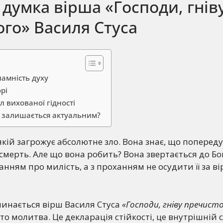
думка вірша «Господи, гнів
го» Василя Стуса
ламність духу
орі
л вихованої гідності
 залишається актуальним?
якій загрожує абсолютне зло. Вона знає, що попереду
 смерть. Але що вона робить? Вона звертається до Бог
ганням про милість, а з проханням не осудити її за ві
чинається вірш Василя Стуса
«Господи, гніву пречист
сто молитва. Це декларація стійкості, це внутрішній