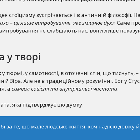
ідея стоїцизму зустрічається і в античній філософії. 
ихо – це лише випробування, яке зміцнює дух.»
Саме про
 випробування не слабшають нас, вони лише показу
а у творі
: у тюрмі, у самотності, в оточенні стін, що тиснуть, 
? Віра. Але не в традиційному розумінні. Бог у Стус
я, а
символ совісті та внутрішньої чистоти
.
ата, яка підтверджує цю думку:
бі за те, що мале людське життя, хоч надією довжу й