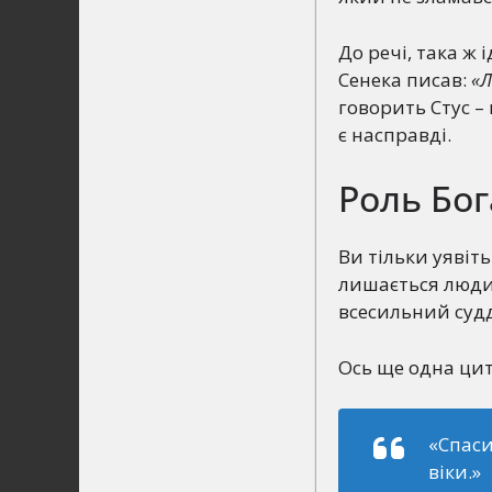
До речі, така ж 
Сенека писав:
«Л
говорить Стус –
є насправді.
Роль Бог
Ви тільки уявіть
лишається людині
всесильний судд
Ось ще одна цит
«Спаси
віки.»