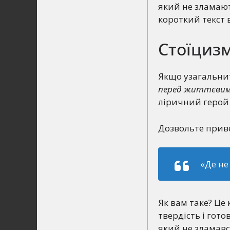
який не зламают
короткий текст 
Стоїцизм
Якщо узагальнит
перед життєвим
ліричний герой 
Дозвольте прив
«Де не
Як вам таке? Це 
твердість і готов
який не зламавс