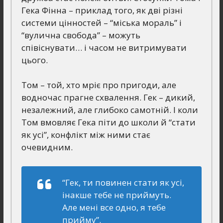
Гека Фінна – приклад того, як дві різні
системи цінностей – “міська мораль” і
“вулична свобода” – можуть
співіснувати… і часом не витримувати
цього.
Том – той, хто мріє про пригоди, але
водночас прагне схвалення. Гек – дикий,
незалежний, але глибоко самотній. І коли
Том вмовляє Гека піти до школи й “стати
як усі”, конфлікт між ними стає
очевидним.
“Гек, ти повинен стати як усі,
інакше тебе не приймуть.
Але мені все одно, я тебе
прийму”.