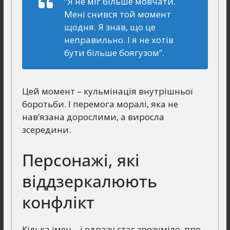
“Я не міг більше мовчати.
Мені снився той момент
щодня. Я знав, що це
неправильно. І я не хотів
бути більше боягузом”.
Цей момент – кульмінація внутрішньої
боротьби. І перемога моралі, яка не
нав’язана дорослими, а виросла
зсередини.
Персонажі, які
віддзеркалюють
конфлікт
Кілька імен – і одразу стає зрозуміло, про