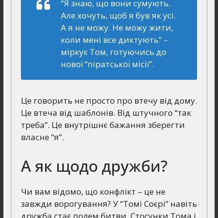
“Я знаю, що вони сумують.
Але хочуть, щоб я був як усі.
А я не можу. Не можу жити,
коли мені все диктують”
–
міркує Том, готуючись до
нової “піратської місії”.
Це говорить не просто про втечу від дому.
Це втеча від шаблонів. Від штучного “так
треба”. Це внутрішнє бажання зберегти
власне “я”.
А як щодо дружби?
Чи вам відомо, що конфлікт – це не
завжди ворогування? У “Томі Соєрі” навіть
дружба стає полем битви. Стосунки Тома і