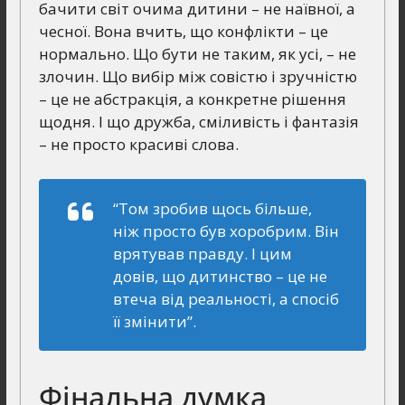
бачити світ очима дитини – не наївної, а
чесної. Вона вчить, що конфлікти – це
нормально. Що бути не таким, як усі, – не
злочин. Що вибір між совістю і зручністю
– це не абстракція, а конкретне рішення
щодня. І що дружба, сміливість і фантазія
– не просто красиві слова.
“Том зробив щось більше,
ніж просто був хоробрим. Він
врятував правду. І цим
довів, що дитинство – це не
втеча від реальності, а спосіб
її змінити”.
Фінальна думка