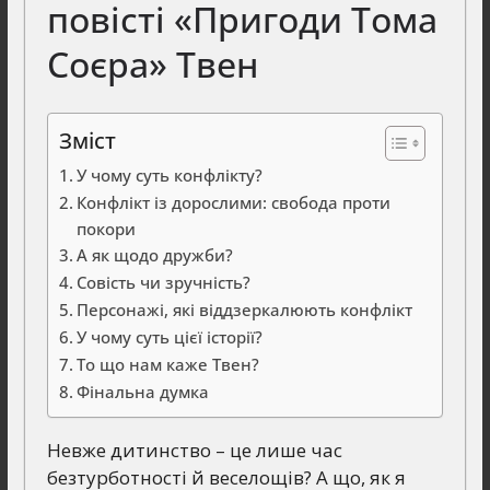
повісті «Пригоди Тома
Соєра» Твен
Зміст
У чому суть конфлікту?
Конфлікт із дорослими: свобода проти
покори
А як щодо дружби?
Совість чи зручність?
Персонажі, які віддзеркалюють конфлікт
У чому суть цієї історії?
То що нам каже Твен?
Фінальна думка
Невже дитинство – це лише час
безтурботності й веселощів? А що, як я