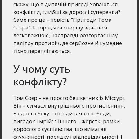
скажу, що в дитячій пригоді ховаються
конфлікти, глибші за дорослі суперечки?
Саме про це – повість “Пригоди Тома
Соєра”. Історія, яка спершу здається
легковажною, насправді розгортає цілу
палітру протиріч, де серйозне й кумедне
тісно переплітаються.
У чому суть
конфлікту?
Том Соєр – не просто бешкетник із Міссурі.
Він – символ внутрішнього протистояння.
З одного боку – світ дитячої свободи,
вигадок і мрій; з іншого – жорсткі рамки
дорослого суспільства, що вимагає
слухняності, порядку і відповідальності. І