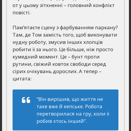
от у цьому зіткненні – головний конфлікт
повісті.
Пам’ятаєте сцену з фарбуванням паркану?
Там, де Том замість того, щоб виконувати
нудну роботу, змусив інших хлопців
робити її за нього. Це більше, ніж просто
кумедний момент. Це – бунт проти
рутини, свіжий ковток свободи серед
сірих очікувань дорослих. А тепер –
цитата:
“Він вирішив, що життя не
таке вже й кепське. Робота
перетворилася на гру, коли її
робив хтось інший”.