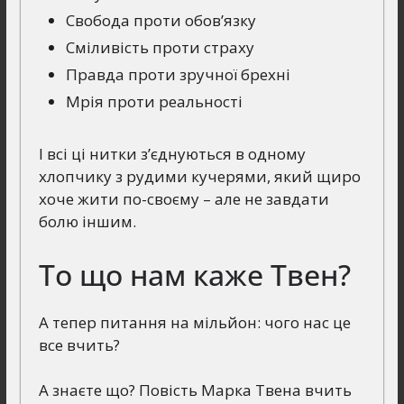
Свобода проти обов’язку
Сміливість проти страху
Правда проти зручної брехні
Мрія проти реальності
І всі ці нитки з’єднуються в одному
хлопчику з рудими кучерями, який щиро
хоче жити по-своєму – але не завдати
болю іншим.
То що нам каже Твен?
А тепер питання на мільйон: чого нас це
все вчить?
А знаєте що? Повість Марка Твена вчить