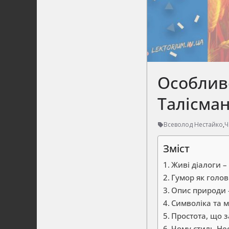
Особливо
Талісма
Всеволод Нестайко
,
Ч
Зміст
Живі діалоги – 
Гумор як голо
Опис природи 
Символіка та 
Простота, що 
Чому стиль Не