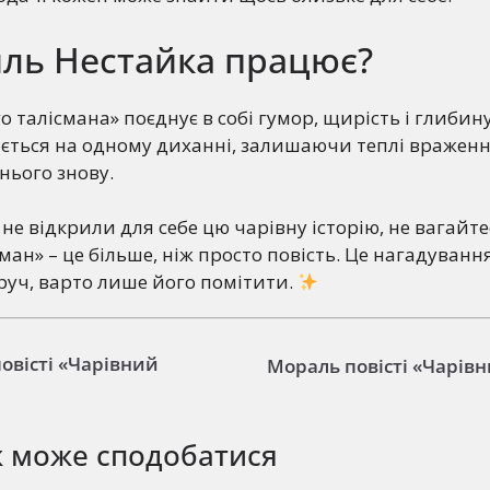
иль Нестайка працює?
 талісмана» поєднує в собі гумор, щирість і глибину
ається на одному диханні, залишаючи теплі вражен
нього знову.
не відкрили для себе цю чарівну історію, не вагайте
ман» – це більше, ніж просто повість. Це нагадування
руч, варто лише його помітити.
овісті «Чарівний
Мораль повісті «Чарівн
ж може сподобатися