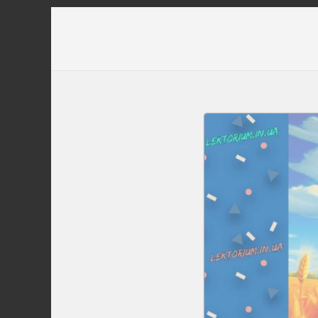
Перейти
до
вмісту