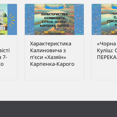
Характеристика
«Чорна 
вісті
Калиновича з
Куліш:
 7-
п’єси «Хазяїн»
ПЕРЕКА
ко
Карпенка-Карого