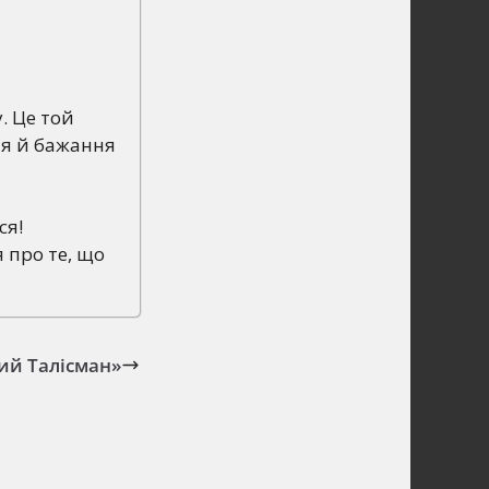
. Це той
ня й бажання
ся!
 про те, що
ий Талісман»