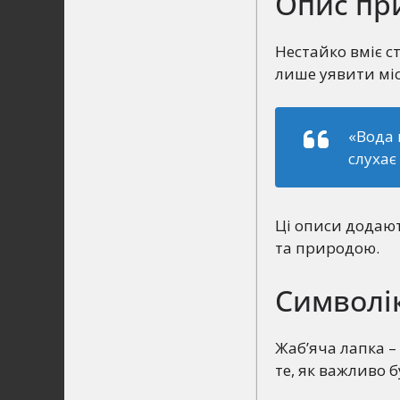
Опис при
Нестайко вміє с
лише уявити міс
«Вода 
слухає
Ці описи додают
та природою.
Символі
Жаб’яча лапка – 
те, як важливо б