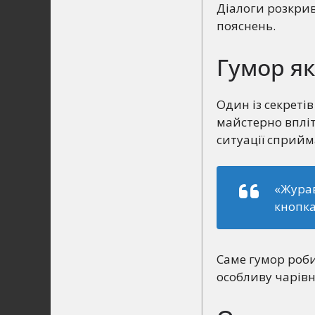
Діалоги розкрив
пояснень.
Гумор як
Один із секретів
майстерно впліт
ситуації сприйм
«Журав
кнопка
Саме гумор роби
особливу чарівн