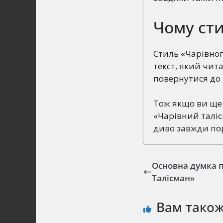
Чому ст
Стиль «Чарівного
текст, який чит
повернутися до 
Тож якщо ви ще 
«Чарівний таліс
диво завжди по
Основна думка п
Талісман»
Вам тако