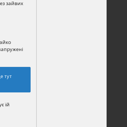
без зайвих
тайко
 напружені
е тут
є їй