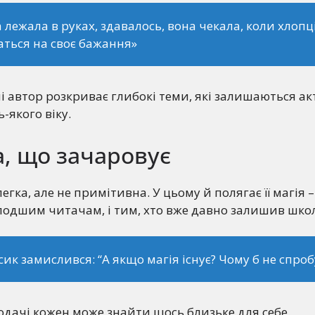
 лежала в руках, здавалось, вона чекала, коли хлопц
ться на своє бажання»
чі автор розкриває глибокі теми, які залишаються 
-якого віку.
, що зачаровує
гка, але не примітивна. У цьому й полягає її магія –
лодшим читачам, і тим, хто вже давно залишив школ
сик замислився:
“А якщо магія існує? Чому б не спро
одачі кожен може знайти щось близьке для себе.