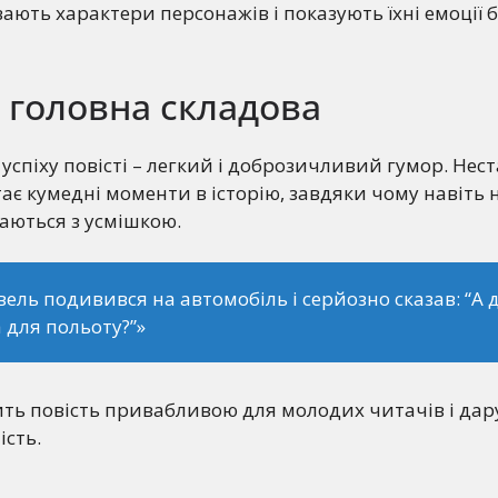
ають характери персонажів і показують їхні емоції 
 головна складова
 успіху повісті – легкий і доброзичливий гумор. Нес
ає кумедні моменти в історію, завдяки чому навіть
аються з усмішкою.
ель подивився на автомобіль і серйозно сказав:
“А д
 для польоту?”
»
ть повість привабливою для молодих читачів і дару
ість.