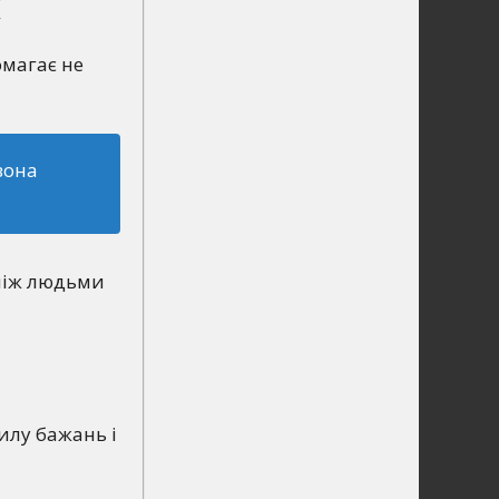
х
омагає не
вона
 між людьми
силу бажань і