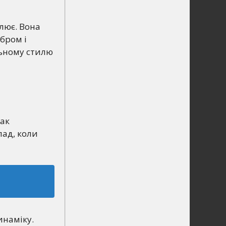
лює. Вона
бром і
льному стилю
так
лад, коли
инаміку.