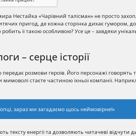
ира Нестайка «Чарівний талісман» не просто захоп
дитячих пригод, де кожна сторінка дихає гумором, до
 робить її такою особливою? Усе це – завдяки уніка
оги – серце історії
 передає розмови героїв. Його персонажі говорять 
 мимоволі стаєте частиною їхньої компанії. Наприк
лопці, зараз ми загадаємо щось неймовірне!»
ють тексту енергії та дозволяють читачеві відчути д