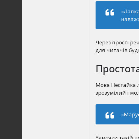
«Лапка
наважа
Через прості ре
для читачів будь
Простота
Мова Нестайка ле
зрозумілий і мо
«Мару
Завдяки такій п