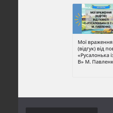
Мої враження
(відгук) від по
«Русалонька із
В» М. Павлен