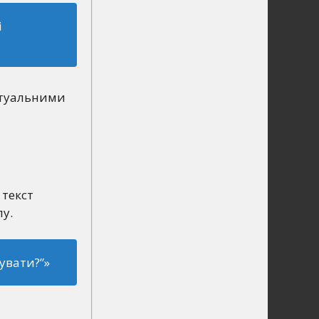
і
актуальними
 текст
у.
бувати?”
»