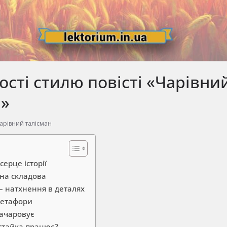
сті стилю повісті «Чарівни
н»
арівний талісман
серце історії
вна складова
– натхнення в деталях
метафори
зачаровує
стайка працює?