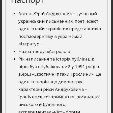
Автор: Юрій Андрухович – сучасний
український письменник, поет, есеїст,
один із найяскравіших представників
постмодернізму в українській
літературі.
Назва твору: «Астролог»
Рік написання та історія публікації:
вірш був опублікований у 1991 році в
збірці «Екзотичні птахи і рослини». Це
один із творів, що демонструє
характерні риси Андруховича –
іронічне світосприйняття, поєднання
високого й буденного,
експериментальність форми.