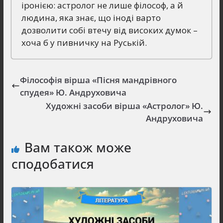
іронією: астролог не лише філософ, а й
людина, яка знає, що іноді варто
дозволити собі втечу від високих думок –
хоча б у пивничку на Руській.
Філософія вірша «Пісня мандрівного
спудея» Ю. Андруховича
Художні засоби вірша «Астролог» Ю.
Андруховича
Вам також може
сподобатися