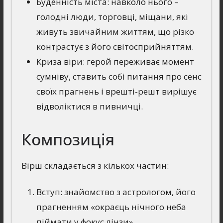
Буденність міста: навколо нього –
голодні люди, торговці, міщани, які
живуть звичайним життям, що різко
контрастує з його світосприйняттям.
Криза віри: герой переживає момент
сумніву, ставить собі питання про сенс
своїх прагнень і врешті-решт вирішує
відволіктися в пивничці.
Композиція
Вірш складається з кількох частин:
Вступ: знайомство з астрологом, його
прагненням «окраєць нічного неба
піймати у фокус лінзи».