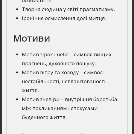
особистість.
Творча людина у світі прагматизму.
Іронічне осмислення долі митця.
Мотиви
Мотив зірок і неба – символ вищих
прагнень, духовного пошуку.
Мотив вітру та холоду – символ
нестабільності, невлаштованості
життя.
Мотив зневіри – внутрішня боротьба
між покликанням і спокусами
буденного життя.