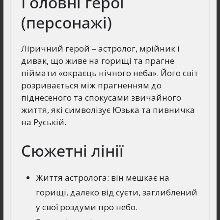
Головні герої
(персонажі)
Ліричний герой – астролог, мрійник і
дивак, що живе на горищі та прагне
піймати «окраєць нічного неба». Його світ
розривається між прагненням до
піднесеного та спокусами звичайного
життя, які символізує Юзька та пивничка
на Руській.
Сюжетні лінії
Життя астролога: він мешкає на
горищі, далеко від суєти, заглиблений
у свої роздуми про небо.