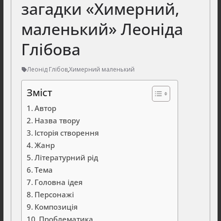
загадки «Химерний,
маленький» Леоніда
Глібова
Леонід Глібов
,
Химерний маленький
Зміст
Автор
Назва твору
Історія створення
Жанр
Літературний рід
Тема
Головна ідея
Персонажі
Композиція
Проблематика