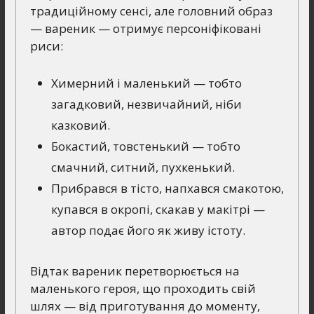
традиційному сенсі, але головний образ
— вареник — отримує персоніфіковані
риси:
Химерний і маленький — тобто
загадковий, незвичайний, ніби
казковий.
Бокастий, товстенький — тобто
смачний, ситний, пухкенький.
Прибрався в тісто, напхався смакотою,
купався в окропі, скакав у макітрі —
автор подає його як живу істоту.
Відтак вареник перетворюється на
маленького героя, що проходить свій
шлях — від приготування до моменту,