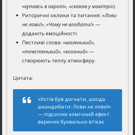
«купавсь в окропі», «скакав у макітрі»
).
Риторичні оклики та питання:
«Лови
не лови!»
,
«Чому не вгадати!»
—
додають емоційності.
Пестливі слова:
«маленький»,
«товстенький», «коханий»
—
створюють теплу атмосферу.
Цитата:
«Хотів був догнати, шкода
шкандибати: Лови не лови!»
— підсилює комічний ефект:
вареник буквально втікає.