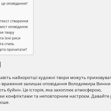
 це оповідання?
нтекст створення
міст оповідання
ея твору
та їхні риси
та стиль
рто прочитати?
1
навіть найкоротші художні твори можуть приховува
ке враження залишає оповідання Володимира Винни
ють буйні». Це історія, яка захоплює атмосферою,
ми конфліктами та неповторним настроєм. Давайте
ніше.