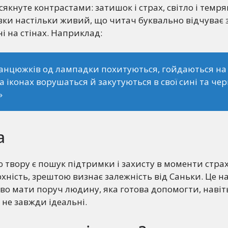
якнуте контрастами: затишок і страх, світло і темря
вки настільки живий, що читач буквально відчуває 
іні на стінах. Наприклад:
ланцюжків од лампадки похитуються, гойдаються на с
на іконах ворушаться й закутуються в свої сині та чер
»
а
твору є пошук підтримки і захисту в моменти страх
хність, зрештою визнає залежність від Саньки. Це н
иво мати поруч людину, яка готова допомогти, наві
 не завжди ідеальні.