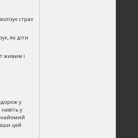
волізує страх
ує, як діти
ст живим і
одорож у
 навіть у
 знайомий
авши цей