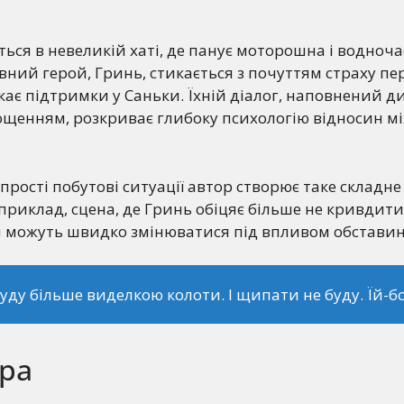
ться в невеликій хаті, де панує моторошна і водноча
вний герой, Гринь, стикається з почуттям страху пе
кає підтримки у Саньки. Їхній діалог, наповнений 
ощенням, розкриває глибоку психологію відносин м
 прості побутові ситуації автор створює таке складн
риклад, сцена, де Гринь обіцяє більше не кривдити
ти можуть швидко змінюватися під впливом обставин
буду більше виделкою колоти. І щипати не буду. Їй-бо
ра