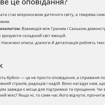
ве це оповідання?
 Хата стає мікрокосмом дитячого світу, а темрява сим
омим.
ихологізм
: Взаємодія між Гринем і Санькою демонстр
зрозуміти складний світ емоцій.
: Насичені описи, діалоги й деталізація роблять тек
к
іють буйні» — це не просто оповідання, а справжня п
вний страхів, радощів і надій. Воно нагадує нам, що
іях завжди є місце для підтримки та прощення. Чи
ий мікс? Якщо ні, то саме час його відчути, прочит