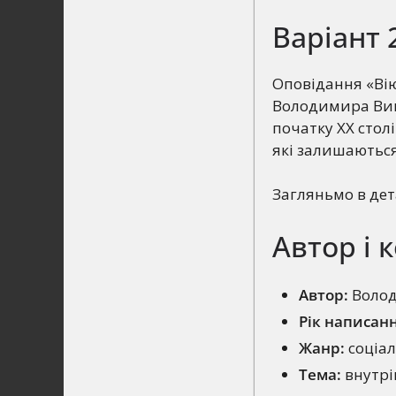
Варіант 
Оповідання «Вію
Володимира Вин
початку ХХ стол
які залишаються
Загляньмо в дет
Автор і 
Автор:
Волод
Рік написанн
Жанр:
соціал
Тема:
внутрі