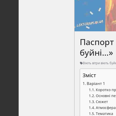
Паспорт 
буйні…»
Віють вітри віють буй
Зміст
Варіант 1
Коротко пр
Основні п
Сюжет
Атмосфера
Тематика