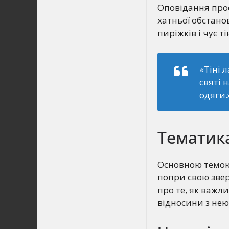
Оповідання прос
хатньої обстано
пиріжків і чує т
«Тіні 
святі 
одяги.
Тематик
Основною темою 
попри свою звер
про те, як важл
відносини з нею