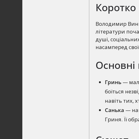
Коротко 
Володимир Винн
літератури поча
душі, соціальни
насамперед сво
Основні
Гринь
— мале
боїться незв
навіть тих, 
Санька
— най
Гриня. Її об