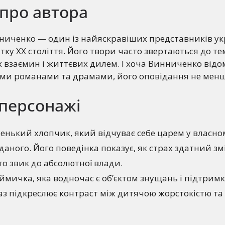
про автора
иченко — один із найяскравіших представників укр
тку XX століття. Його твори часто звертаються до те
х взаємин і життєвих дилем. І хоча Винниченко від
їми романами та драмами, його оповідання не мен
 персонажі
нький хлопчик, який відчуває себе царем у власному
іданого. Його поведінка показує, як страх здатний з
хто звик до абсолютної влади.
мичка, яка водночас є об’єктом знущань і підтрим
раз підкреслює контраст між дитячою жорстокістю та