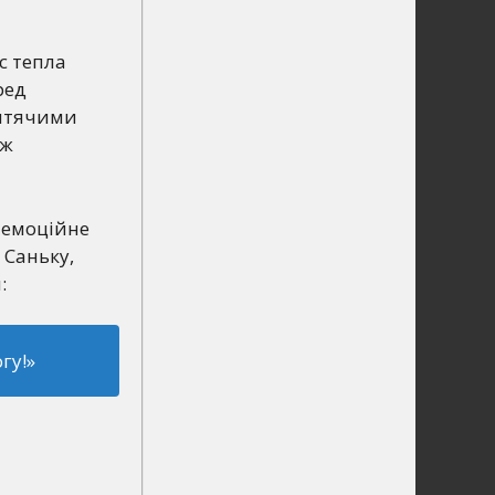
с тепла
ред
дитячими
іж
е емоційне
 Саньку,
:
гу!»