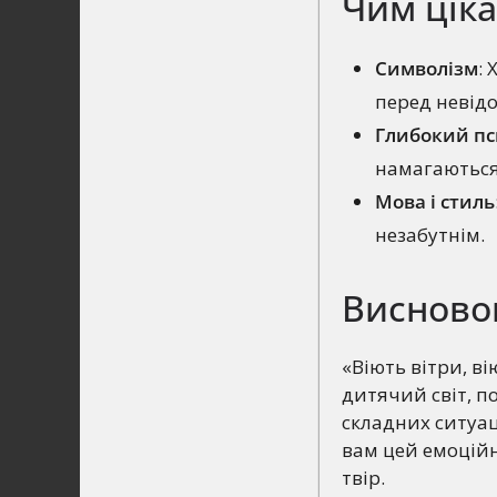
Чим ціка
Символізм
:
перед невід
Глибокий пс
намагаються 
Мова і стиль
незабутнім.
Висново
«Віють вітри, в
дитячий світ, по
складних ситуац
вам цей емоційн
твір.