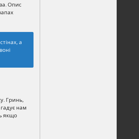
ва. Опис
запах
тінах, а
воні
у. Гринь,
агадує нам
ть якщо