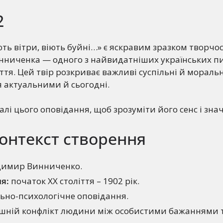
2
ть вітри, віють буйні…» є яскравим зразком творчос
ниченка — одного з найвидатніших українських п
іття. Цей твір розкриває важливі суспільні й мораль
 актуальними й сьогодні.
алі цього оповідання, щоб зрозуміти його сенс і зна
контекст створення
имир Винниченко.
я:
початок ХХ століття – 1902 рік.
ьно-психологічне оповідання.
шній конфлікт людини між особистими бажаннями 