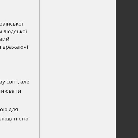
аїнської
м людської
омий
ш вражаючі.
 світі, але
мінювати
кою для
 людяністю.