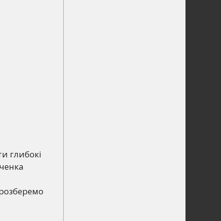
ти глибокі
ченка
 розберемо