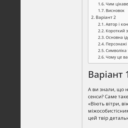
Чим цікаве
Висновок
Варіант 2
Автор і ко
Короткий з
Основна ід
Персонажі 
Символіка 
Чому це ва
Варіант 
А ви знали, що 
сенси? Саме та
«Віють вітри, ві
міжособистісни
цей твір деталь