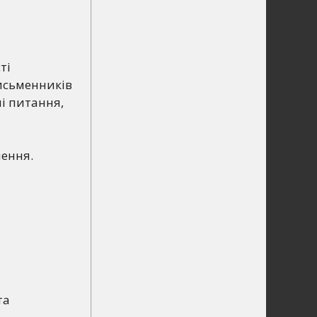
ті
исьменників
ні питання,
чення.
та