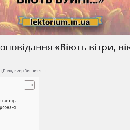
оповідання «Віють вітри, ві
ні
,
Володимир Винниченко
о автора
ерсонажі