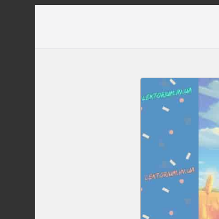
Перейти
до
вмісту