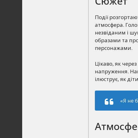
Сюжет
Події розгортаю
атмосфера. Голо
незвіданим і шу
образами та пр
персонажами.
Цікаво, як через
напруження. Нап
ілюструє, як ді
«Я не 
Атмосфе