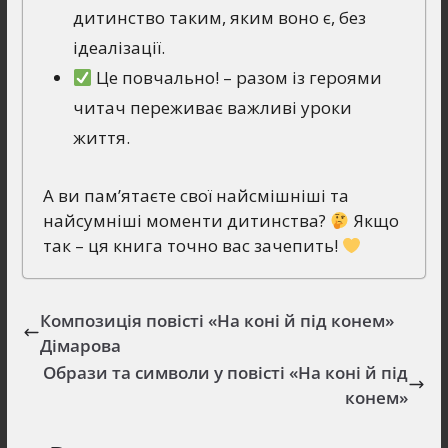
дитинство таким, яким воно є, без
ідеалізації.
Це повчально! – разом із героями
читач переживає важливі уроки
життя.
А ви пам’ятаєте свої найсмішніші та
найсумніші моменти дитинства?
Якщо
так – ця книга точно вас зачепить!
Композиція повісті «На коні й під конем»
Дімарова
Образи та символи у повісті «На коні й під
конем»