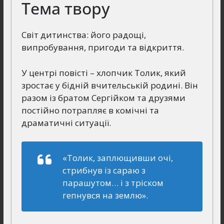
Тема твору
Світ дитинства: його радощі,
випробування, пригоди та відкриття.
У центрі повісті – хлопчик Толик, який
зростає у бідній вчительській родині. Він
разом із братом Сергійком та друзями
постійно потрапляє в комічні та
драматичні ситуації.
«Толик, заплющивши очі,
стрибнув із сараю з
парашутом… і з тріском
гепнувся на землю».