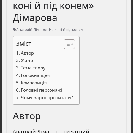
коні й під конем»
Дімарова
Анатолій Дімаров
,
На коні й під конем
Зміст
Автор
Жанр
Тема твору
Головна ідея
Композиція
Головні персонажі
Чому варто прочитати?
Автор
Анатолій Дімаров – видатний