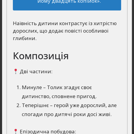
йому двадцять копійок».
Наївність дитини контрастує із хитрістю
дорослих, що додає повісті особливої
глибини.
Композиція
Дві частини:
Минуле – Толик згадує своє
дитинство, сповнене пригод.
Теперішнє – герой уже дорослий, але
спогади про дитячі роки досі живі.
Епізодична побудова: