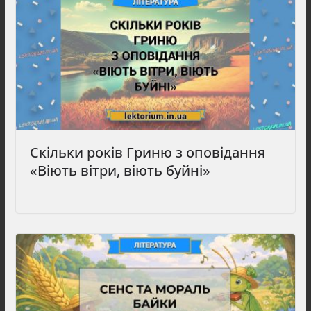
Скільки років Гриню з оповідання
«Віють вітри, віють буйні»