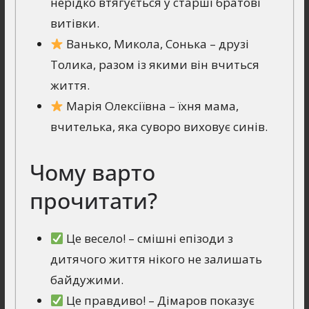
нерідко втягується у старші братові
витівки.
Ванько, Микола, Сонька – друзі
Толика, разом із якими він вчиться
життя.
Марія Олексіївна – їхня мама,
вчителька, яка суворо виховує синів.
Чому варто
прочитати?
Це весело! – смішні епізоди з
дитячого життя нікого не залишать
байдужими.
Це правдиво! – Дімаров показує