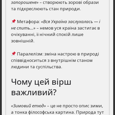
запорошене»
– створюють зорові образи
та підкреслюють стан природи.
Метафора:
«Вся Україна заслухалась — і
не спить…»
– немов уся країна застигає в
очікуванні, її нічний спокій лише
зовнішній.
Паралелізм: зміна настрою в природі
співвідноситься з внутрішнім станом
людини та суспільства.
Чому цей вірш
важливий?
«Зимовий етюд»
– це не просто опис зими,
а тонка філософська картина. Природа тут