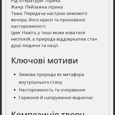
Рід літератури: Лірика
Жанр: Пейзажна лірика
Тема: Передача настрою зимового
вечора, його краси та прихованої
настороженості.
Ідея: Навіть у тиші може ховатися
неспокій, а природа віддзеркалює стан
душі людини та нації.
Ключові мотиви
Зимова природа як метафора
внутрішнього стану
Настороженість та очікування
Гармонія й напруження водночас
Композиція твору