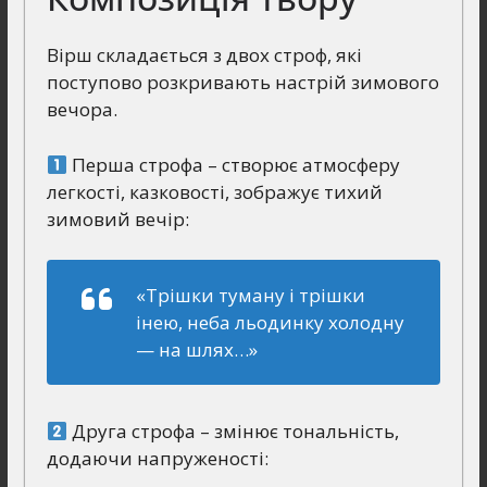
Вірш складається з двох строф, які
поступово розкривають настрій зимового
вечора.
Перша строфа – створює атмосферу
легкості, казковості, зображує тихий
зимовий вечір:
«Трішки туману і трішки
інею, неба льодинку холодну
— на шлях…»
Друга строфа – змінює тональність,
додаючи напруженості: