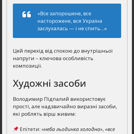
«Все запорошене, все
насторожене, вся Україна
заслухалась — і не спить…»
Цей перехід від спокою до внутрішньої
напруги – ключова особливість
композиції.
Художні засоби
Володимир Підпалий використовує
прості, але надзвичайно виразні засоби,
які роблять вірш живим:
Епітети:
«неба льодинка холодна»
,
«все