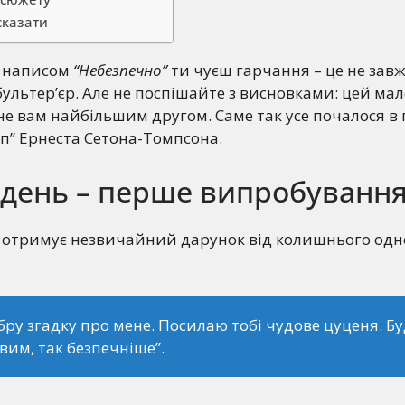
сказати
з написом
“Небезпечно”
ти чуєш гарчання – це не завж
 бультер’єр. Але не поспішайте з висновками: цей ма
не вам найбільшим другом. Саме так усе почалося в 
п” Ернеста Сетона-Томпсона.
день – перше випробуванн
 отримує незвичайний дарунок від колишнього од
бру згадку про мене. Посилаю тобі чудове цуценя. Бу
вим, так безпечніше”.