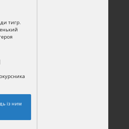
ди тигр.
ленький
героя
я
нокурсника
дь із ним