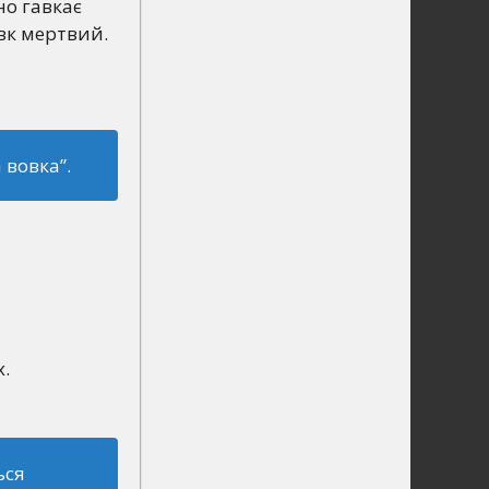
но гавкає
овк мертвий.
 вовка”.
х.
ься