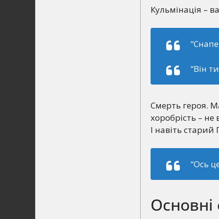
Кульмінація – в
“Снапе
“Він т
Смерть героя. Ма
хоробрість – не 
І навіть старий
“Ось ц
Основні