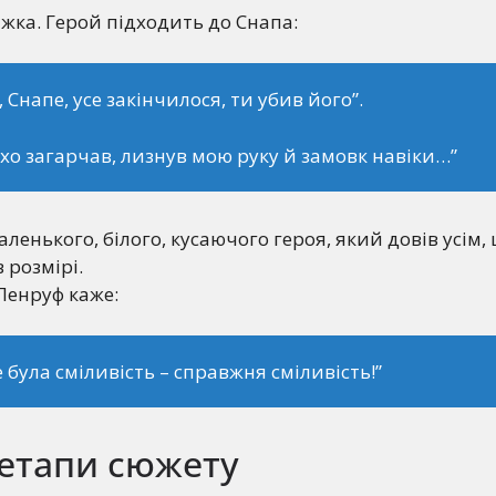
ажка. Герой підходить до Снапа:
, Снапе, усе закінчилося, ти убив його”.
ихо загарчав, лизнув мою руку й замовк навіки…”
ленького, білого, кусаючого героя, який довів усім,
в розмірі.
 Пенруф каже:
е була сміливість – справжня сміливість!”
 етапи сюжету