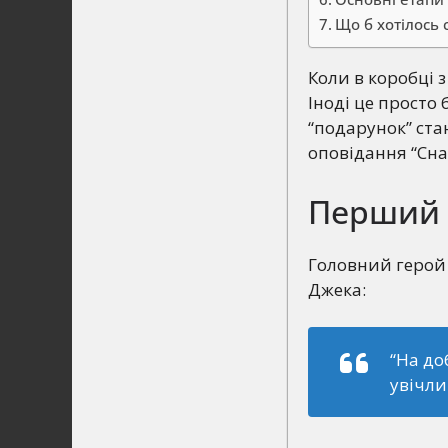
Що б хотілось 
Коли в коробці 
Іноді це просто
“подарунок” ста
оповідання “Сна
Перший 
Головний герой
Джека:
“На до
увічли