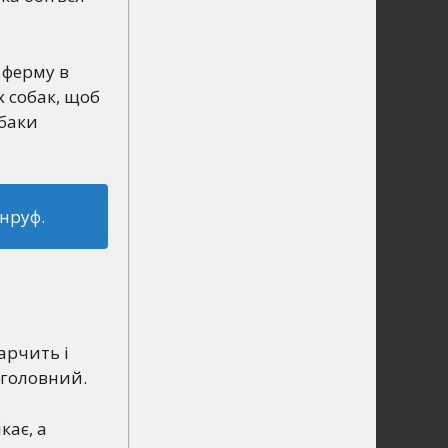
 ферму в
х собак, щоб
обаки
енруф.
арчить і
 головний.
кає, а