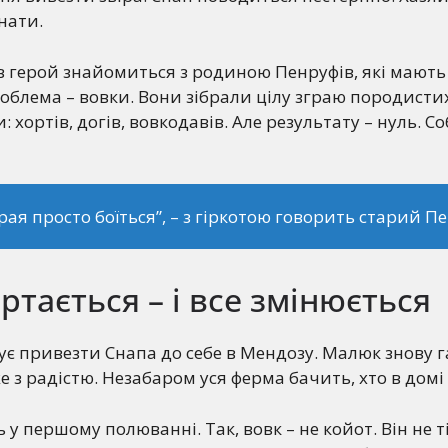
нати.
ів герой знайомиться з родиною Пенруфів, які мають
роблема – вовки. Вони зібрали цілу зграю породисти
 хортів, догів, вовкодавів. Але результату – нуль. С
грая просто боїться”
, – з гіркотою говорить старий П
ртається – і все змінюється
є привезти Снапа до себе в Мендозу. Малюк знову г
же з радістю. Незабаром уся ферма бачить, хто в домі
 у першому полюванні. Так, вовк – не койот. Він не ті