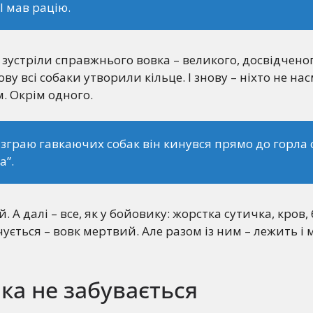
 І мав рацію.
 зустріли справжнього вовка – великого, досвідченог
ову всі собаки утворили кільце. І знову – ніхто не на
. Окрім одного.
 зграю гавкаючих собак він кинувся прямо до горла 
а”.
. А далі – все, як у бойовику: жорстка сутичка, кров,
чується – вовк мертвий. Але разом із ним – лежить і
 яка не забувається