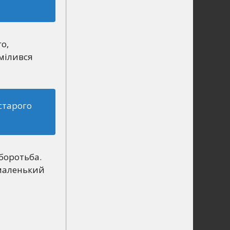
о,
смілився
старого
 боротьба.
 маленький