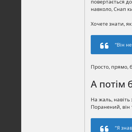
повертається до
навколо, Снап к
Хочете знати, як
“Він н
Просто, прямо, б
А потім
На жаль, навіть
Поранений, він 
“Я зна