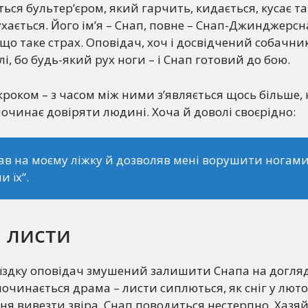
ься бультер’єром, який гарчить, кидається, кусає та
ухається. Його ім’я – Снап, повне – Снап-Джинджерснап
, що таке страх. Оповідач, хоч і досвідчений собачни
і, бо будь-який рух ноги – і Снап готовий до бою.
а кроком – з часом між ними з’являється щось більше,
починає довіряти людині. Хоча й доволі своєрідно:
пав на моєму ліжку й дозволяв мені ворушити ногами
и їх”.
і листи
їздку оповідач змушений залишити Снапа на догляд
починається драма – листи сиплються, як сніг у люто
ня вивезти звіра. Снап поводиться нестерпно. Хазяй