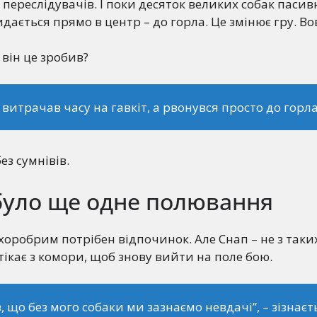
 переслідувачів. І поки десяток великих собак пасив
идається прямо в центр – до горла. Це змінює гру. В
 він це зробив?
е витрачав часу на гавкіт, а рвонувся просто до горла
ез сумнівів.
 було ще одне полювання
 хоробрим потрібен відпочинок. Але Снап – не з таки
тікає з комори, щоб знову вийти на поле бою.
в, що без мого собаки ми зазнаємо невдачі”
, – зізнаєт