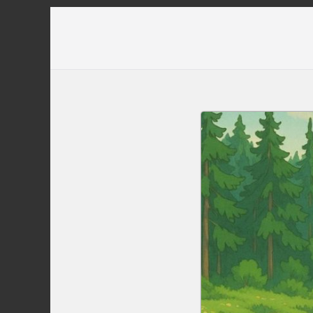
Перейти
до
вмісту