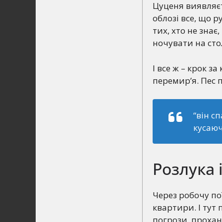
Цуценя виявляєт
облозі все, що р
тих, хто не знає
ночувати на стол
І все ж – крок з
перемир’я. Пес 
“він с
кусаюч
Розлука 
Через робочу по
квартири. І тут 
погрози, прохан