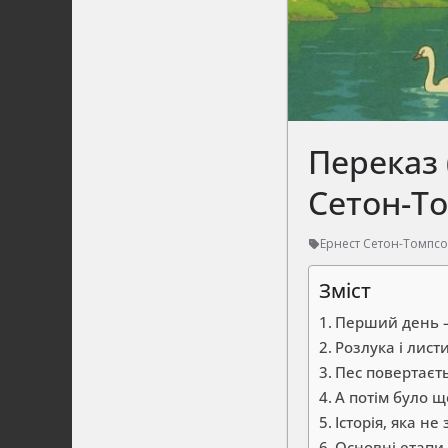
Переказ 
Сетон-Т
Ернест Сетон-Томпс
Зміст
Перший день 
Розлука і лист
Пес повертаєть
А потім було 
Історія, яка не
Основні етапи