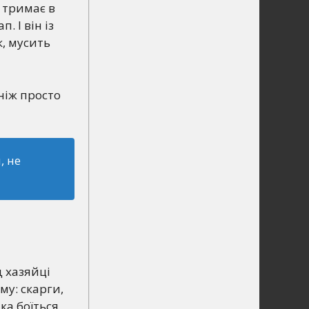
 тримає в
. І він із
к, мусить
 ніж просто
, не
 хазяйці
му: скарги,
ка боїться