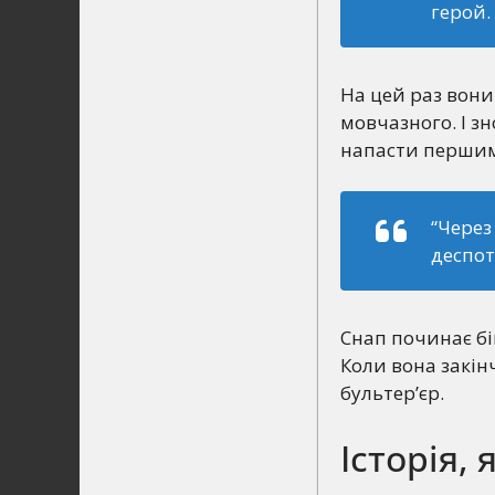
герой.
На цей раз вони
мовчазного. І зн
напасти першим
“Через
деспот
Снап починає бій
Коли вона закін
бультер’єр.
Історія,