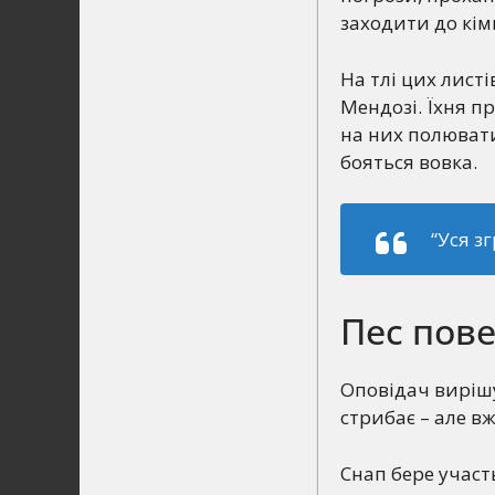
заходити до кім
На тлі цих лист
Мендозі. Їхня п
на них полювати:
бояться вовка.
“Уся з
Пес пове
Оповідач вирішу
стрибає – але в
Снап бере участь