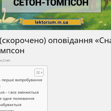
(скорочено) оповідання «Сн
омпсон
он
,
Снап
– перше випробування
и
ся – і все змінюється
ще одне полювання
 забувається
 сюжету