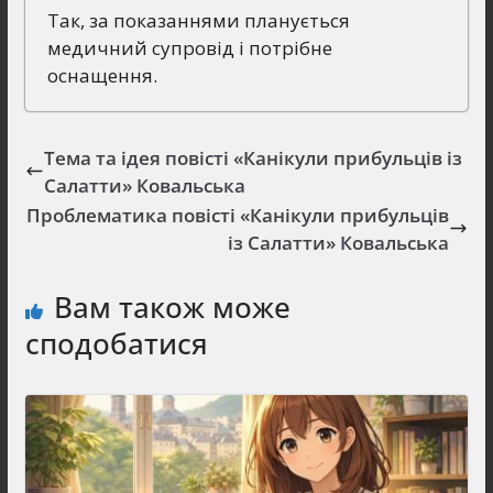
Так, за показаннями планується
медичний супровід і потрібне
оснащення.
Тема та ідея повісті «Канікули прибульців із
Салатти» Ковальська
Проблематика повісті «Канікули прибульців
із Салатти» Ковальська
Вам також може
сподобатися