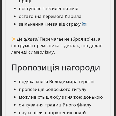
праці
поступове знесилення змія
остаточна перемога Кирила
звільнення Києва від страху
Це цікаво!
Перемагає не зброя воїна, а
інструмент ремісника – деталь, що додає
легенді символізму.
Пропозиція нагороди
подяка князя Володимира героєві
пропозиція боярського титулу
можливість шлюбу з княжою донькою
очікування традиційного фіналу
пауза після напружених подій