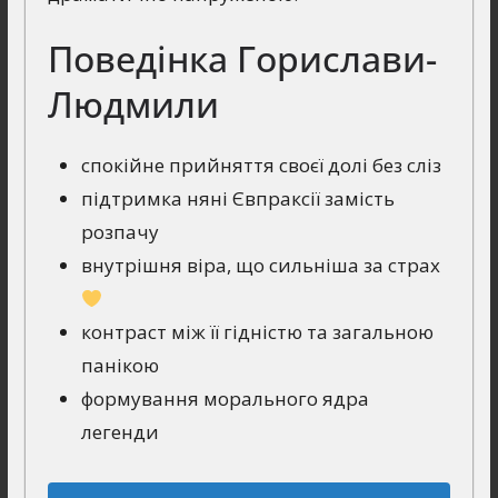
Поведінка Горислави-
Людмили
спокійне прийняття своєї долі без сліз
підтримка няні Євпраксії замість
розпачу
внутрішня віра, що сильніша за страх
контраст між її гідністю та загальною
панікою
формування морального ядра
легенди