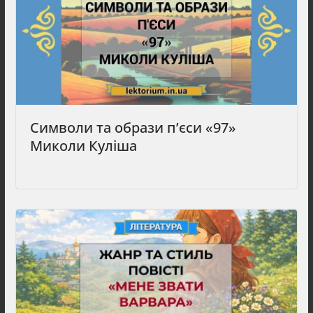
Символи та образи п’єси «97»
Миколи Куліша