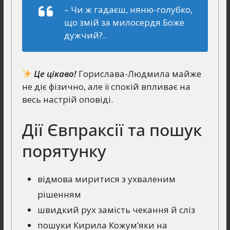
– Чи ж гадаєш, няню-голубко,
що змій за милосердя Боже
дужчий?..
Це цікаво!
Горислава-Людмила майже
не діє фізично, але її спокій впливає на
весь настрій оповіді.
Дії Євпраксії та пошук
порятунку
відмова миритися з ухваленим
рішенням
швидкий рух замість чекання й сліз
пошуки Кирила Кожум’яки на