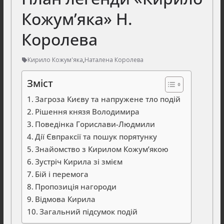
Кожум’яка» Н.
Королева
Кирило Кожум'яка
,
Наталена Королева
Зміст
Загроза Києву та напружене тло подій
Рішення князя Володимира
Поведінка Горислави-Людмили
Дії Євпраксії та пошук порятунку
Знайомство з Кирилом Кожум’якою
Зустріч Кирила зі змієм
Бій і перемога
Пропозиція нагороди
Відмова Кирила
Загальний підсумок подій