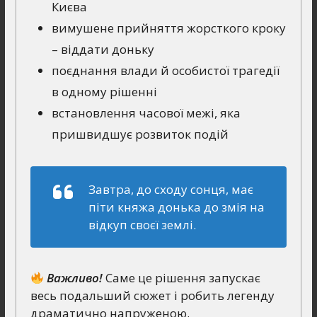
Києва
вимушене прийняття жорсткого кроку
– віддати доньку
поєднання влади й особистої трагедії
в одному рішенні
встановлення часової межі, яка
пришвидшує розвиток подій
Завтра, до сходу сонця, має
піти княжа донька до змія на
відкуп своєї землі.
Важливо!
Саме це рішення запускає
весь подальший сюжет і робить легенду
драматично напруженою.