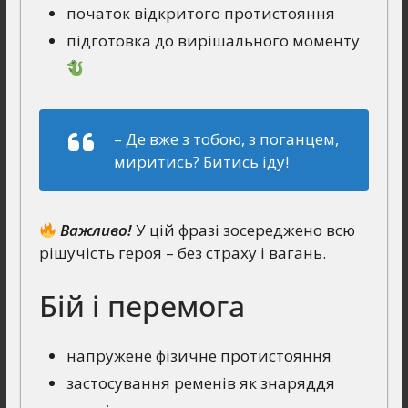
початок відкритого протистояння
підготовка до вирішального моменту
– Де вже з тобою, з поганцем,
миритись? Битись іду!
Важливо!
У цій фразі зосереджено всю
рішучість героя – без страху і вагань.
Бій і перемога
напружене фізичне протистояння
застосування ременів як знаряддя