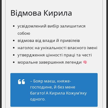
Відмова Кирила
усвідомлений вибір залишитися
собою
відмова від влади й привілеїв
наголос на унікальності власного імені
утвердження цінності праці та честі
моральне завершення легенди
– Бояр маєш, княже-
господине, й без мене
багато! А Кирила Кожум’яку
одного.