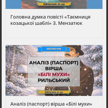
Головна думка повісті «Таємниця
козацької шаблі» З. Мензатюк
Аналіз (паспорт) вірша «Білі мухи»