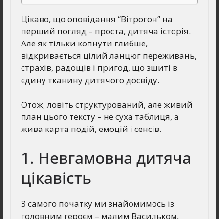
Цікаво, що оповідання “Вітрогон” на
перший погляд – проста, дитяча історія.
Але як тільки копнути глибше,
відкривається цілий ланцюг переживань,
страхів, радощів і пригод, що зшиті в
єдину тканину дитячого досвіду.
Отож, ловіть структурований, але живий
план цього тексту – не суха таблиця, а
жива карта подій, емоцій і сенсів.
1. Невгамовна дитяча
цікавість
З самого початку ми знайомимось із
головним героєм – малим Васильком,