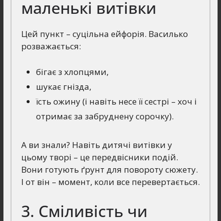
маленькі витівки
Цей пункт – суцільна ейфорія. Василько
розважається:
бігає з хлопцями,
шукає гнізда,
їсть ожину (і навіть несе її сестрі – хоч і
отримає за забруднену сорочку).
А ви знали? Навіть дитячі витівки у
цьому творі – це передвісники подій.
Вони готують ґрунт для повороту сюжету.
І от він – момент, коли все перевертається.
3. Сміливість чи