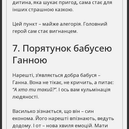
дитина, яка шукає пригод, сама стає для
інших страшною казкою.
Цей пункт – майже алегорія. Головний
герой сам стає вигнанцем.
7. Порятунок бабусею
Ганною
Нарешті, з’являється добра бабуся –
Ганна. Вона не тікає, не кричить, а питає:
“А хто ти такий?”
. І ось вам кульмінація
людяності.
Василько зізнається, що він – син
економа. Його нарешті впізнають, ведуть
додому. І от – нова хвиля емоцій. Мати