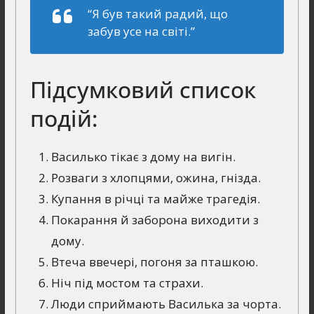
“Я був такий радий, що
забув усе на світі.”
Підсумковий список
подій:
Василько тікає з дому на вигін.
Розваги з хлопцями, ожина, гнізда.
Купання в річці та майже трагедія.
Покарання й заборона виходити з
дому.
Втеча ввечері, погоня за пташкою.
Ніч під мостом та страхи.
Люди сприймають Василька за чорта.