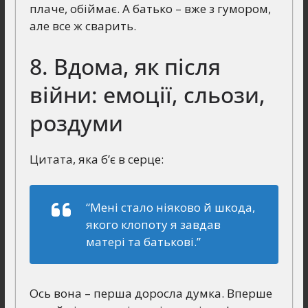
плаче, обіймає. А батько – вже з гумором,
але все ж сварить.
8. Вдома, як після
війни: емоції, сльози,
роздуми
Цитата, яка б’є в серце:
“Мені стало ніяково й шкода,
якого клопоту я завдав
матері та батькові.”
Ось вона – перша доросла думка. Вперше