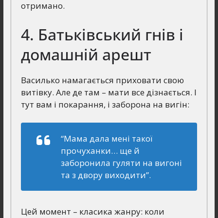
отримано.
4. Батьківський гнів і
домашній арешт
Василько намагається приховати свою
витівку. Але де там – мати все дізнається. І
тут вам і покарання, і заборона на вигін:
“Мама дала мені такої
прочуханки… ще й
заборонила гуляти на вигоні
та з двору виходити”.
Цей момент – класика жанру: коли