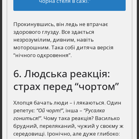
чорна стеля в сажі.”
Прокинувшись, він ледь не втрачає
здорового глузду. Все здається
незрозумілим, дивним, навіть
моторошним. Така собі дитяча версія
“нічного одкровення”.
6. Людська реакція:
страх перед “чортом”
Хлопця бачать люди – і лякаються. Один
репетує:
“Ой чорт!”
, інша –
“Русалка
гониться!”
. Чому така реакція? Василько
брудний, переляканий, чужий у своєму ж
середовищі. Іронічно, але дуже глибоко: