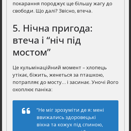
покарання породжує ще більшу жагу до
свободи. Що далі? Звісно, втеча.
5. Нічна пригода:
втеча і “ніч під
мостом”
Це кульмінаційний момент – хлопець
утікає, біжить, женеться за пташкою,
потрапляє до мосту… і засинає. Уночі його
охоплює паніка:
“Не міг зрозуміти де я: мені
ввижались здоровецькі
вікна та кожух під спиною,