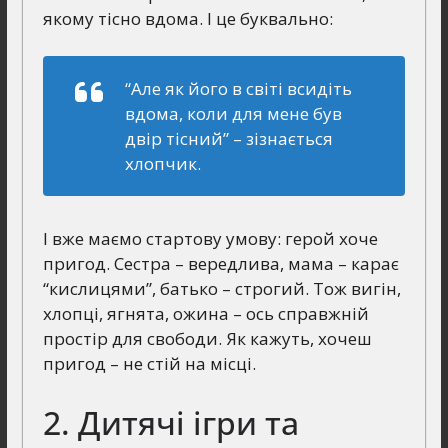
якому тісно вдома. І це буквально:
“Але як його в світі всидіть
вдома, коли для мене був
двір тісний”
– зізнається
хлопчик.
І вже маємо стартову умову: герой хоче
пригод. Сестра – вередлива, мама – карає
“кислицями”, батько – строгий. Тож вигін,
хлопці, ягнята, ожина – ось справжній
простір для свободи. Як кажуть, хочеш
пригод – не стій на місці.
2. Дитячі ігри та