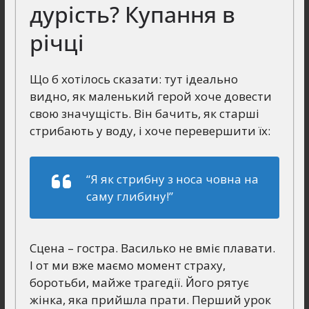
дурість? Купання в
річці
Що б хотілось сказати: тут ідеально
видно, як маленький герой хоче довести
свою значущість. Він бачить, як старші
стрибають у воду, і хоче перевершити їх:
“Я як стрибну з носа човна на
саму глибину!”
Сцена – гостра. Василько не вміє плавати.
І от ми вже маємо момент страху,
боротьби, майже трагедії. Його рятує
жінка, яка прийшла прати. Перший урок