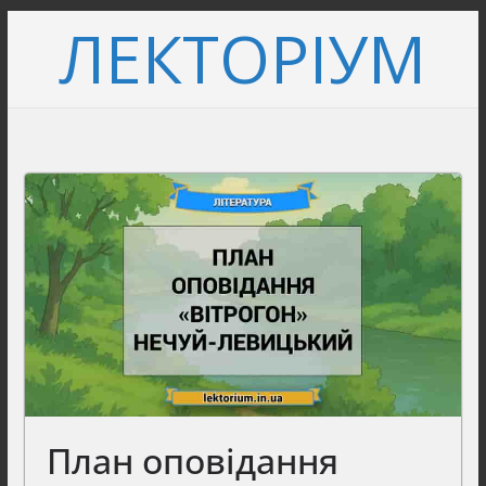
Перейти
ЛЕКТОРІУМ
до
вмісту
План оповідання