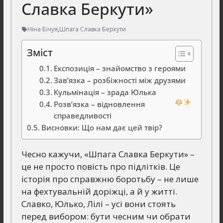
Славка Беркути»
Ніна Бічуя
,
Шпага Славка Беркути
Зміст
Експозиція – знайомство з героями
Зав’язка – розбіжності між друзями
Кульмінація – зрада Юлька
Розв’язка – відновлення
справедливості
Висновки: Що нам дає цей твір?
Чесно кажучи, «Шпага Славка Беркути» –
це не просто повість про підлітків. Це
історія про справжню боротьбу – не лише
на фехтувальній доріжці, а й у житті.
Славко, Юлько, Лілі – усі вони стоять
перед вибором: бути чесним чи обрати