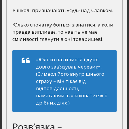
У школі призначають «суд» над Славком.
Юлько спочатку боїться зізнатися, а коли
правда випливає, то навіть не має
сміливості глянути в очі товаришеві.
«Юлько нахилився і дуже
довго зав’язував черевик».
(Символ його внутрішнього
страху – він тікає від
відповідальності,
намагаючись «заховатися» в
дрібних діях.)
Розв’язка –