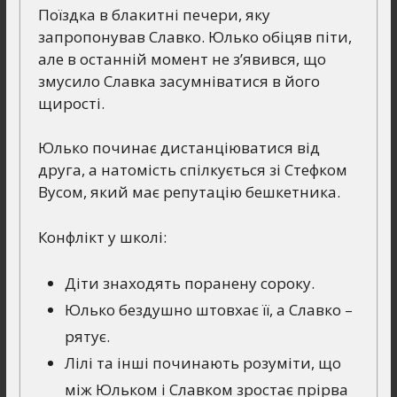
Поїздка в блакитні печери, яку
запропонував Славко. Юлько обіцяв піти,
але в останній момент не з’явився, що
змусило Славка засумніватися в його
щирості.
Юлько починає дистанціюватися від
друга, а натомість спілкується зі Стефком
Вусом, який має репутацію бешкетника.
Конфлікт у школі:
Діти знаходять поранену сороку.
Юлько бездушно штовхає її, а Славко –
рятує.
Лілі та інші починають розуміти, що
між Юльком і Славком зростає прірва