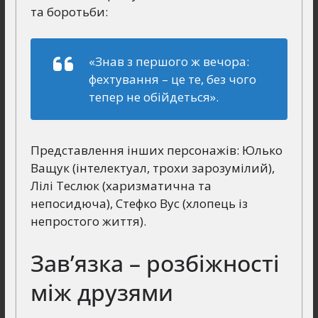
та боротьби:
«Знав з першого ж вечора:
фехтування – це те, без чого
тепер не обійдеться».
Представлення інших персонажів: Юлько
Ващук (інтелектуал, трохи зарозумілий),
Лілі Теслюк (харизматична та
непосидюча), Стефко Вус (хлопець із
непростого життя).
Зав’язка – розбіжності
між друзями