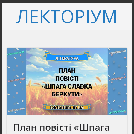
Перейти
ЛЕКТОРІУМ
до
вмісту
План повісті «Шпага