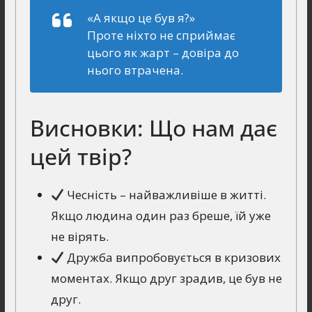
«А якщо це був я?»
Проте ніхто не сприймає
цього як жарт – довіра до
нього втрачена.
Висновки: Що нам дає
цей твір?
Чесність – найважливіше в житті.
Якщо людина один раз бреше, їй уже
не вірять.
Дружба випробовується в кризових
моментах. Якщо друг зрадив, це був не
друг.