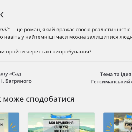
к
кий”
— це роман, який вражає своєю реалістичністю 
 що навіть у найтемніші часи можна залишитися люд
ми пройти через такі випробування?..
ану «Сад
Тема та іде
І. Багряного
Гетсиманський»
ж може сподобатися