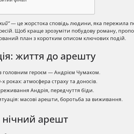
кий”
— це жорстока сповідь людини, яка пережила п
ресій. Щоб краще зрозуміти побудову роману, проп
рований план з коротким описом ключових подій.
ія: життя до арешту
з головним героєм — Андрієм Чумаком.
0-х роках: атмосфера страху та доносів.
ереживання Андрія, передчуття біди.
туація: масові арешти, боротьба за виживання.
: нічний арешт