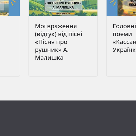
Мої враження
Головні
(відгук) від пісні
поеми
«Пісня про
«Кассан
рушник» А.
Україн
Малишка