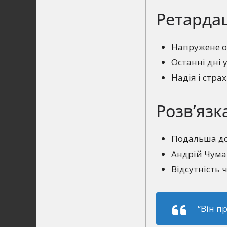
Ретардац
Напружене оч
Останні дні 
Надія і стра
Розв’язк
Подальша до
Андрій Чума
Відсутність 
“Він п