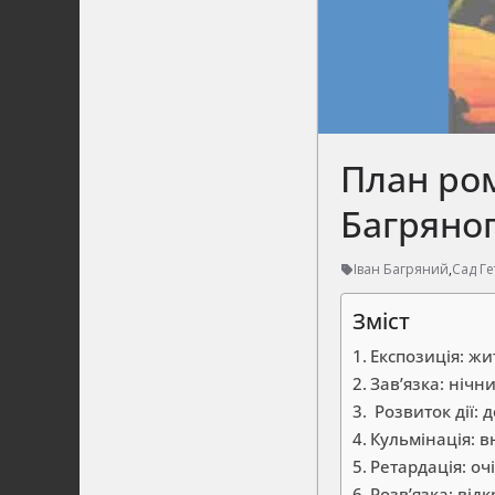
План ром
Багряно
Іван Багряний
,
Сад Г
Зміст
Експозиція: жи
Зав’язка: нічн
Розвиток дії: 
Кульмінація: в
Ретардація: оч
Розв’язка: від