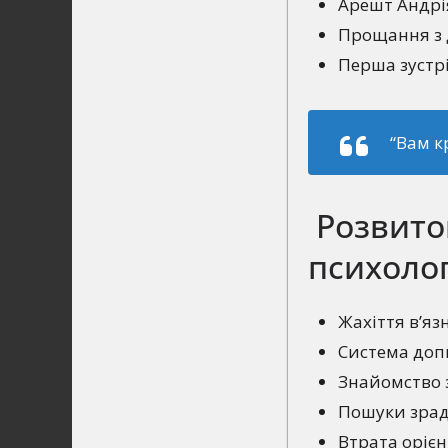
Арешт Андрія
Прощання з 
Перша зустрі
“Вам к
Розвиток
психоло
Жахіття в’яз
Система допи
Знайомство 
Пошуки зрад
Втрата орієнт