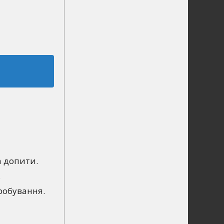
а допити.
.
робування.