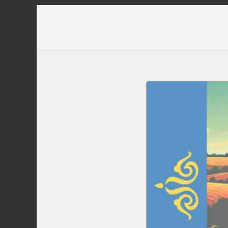
Перейти
до
вмісту