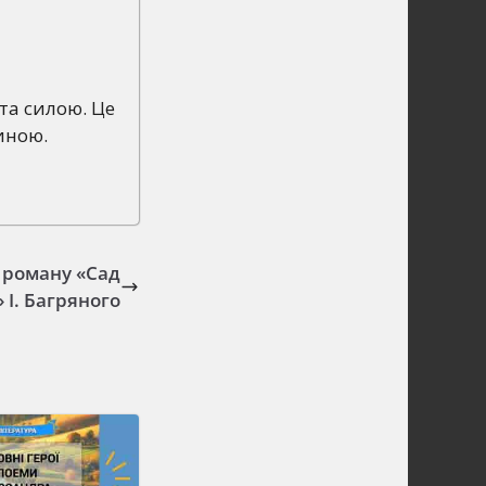
та силою. Це
иною.
я роману «Сад
 І. Багряного