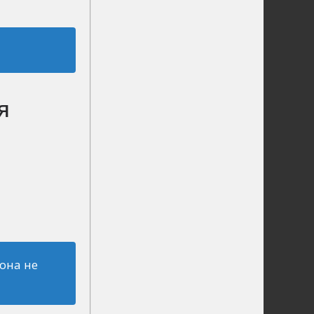
я
она не