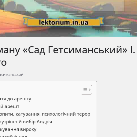
ану «Сад Гетсиманський» І.
го
етсиманський
ття до арешту
ий арешт
допити, катування, психологічний терор
нутрішній вибір Андрія
ікування вироку
критий фінал