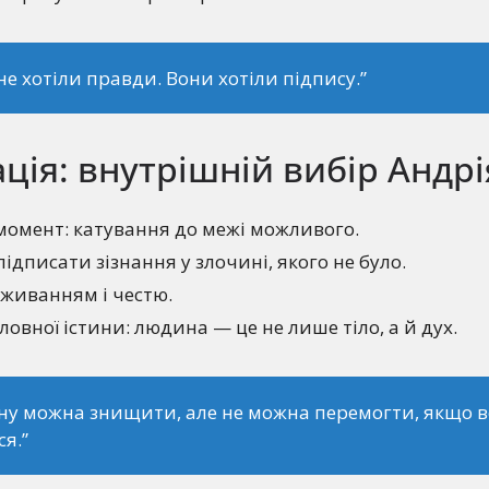
не хотіли правди. Вони хотіли підпису.”
ція: внутрішній вибір Андрі
омент: катування до межі можливого.
ідписати зізнання у злочині, якого не було.
иживанням і честю.
ловної істини: людина — це не лише тіло, а й дух.
у можна знищити, але не можна перемогти, якщо в
ся.”