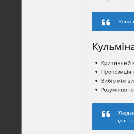
“Вони 
Кульміна
Критичний м
Пропозиція п
Вибір між в
Розуміння го
“Людин
здаєть