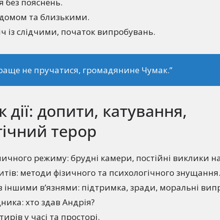
 без пояснень.
домом та близькими.
ч із слідчими, початок випробувань.
раще не пручатися, громадянине Чумак.”
 дії: допити, катування,
гічний терор
ничного режиму: брудні камери, постійні виклики н
тів: методи фізичного та психологічного знущання
з іншими в’язнями: підтримка, зради, моральні вип
ника: хто здав Андрія?
ирів у часі та просторі.