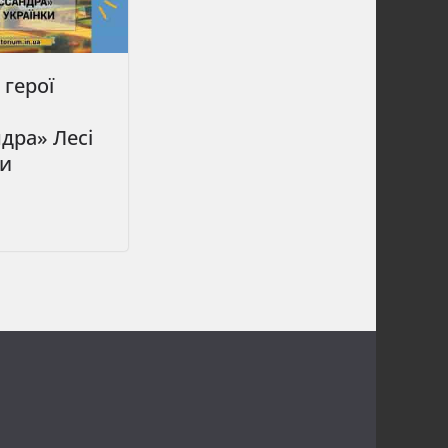
 герої
дра» Лесі
ки