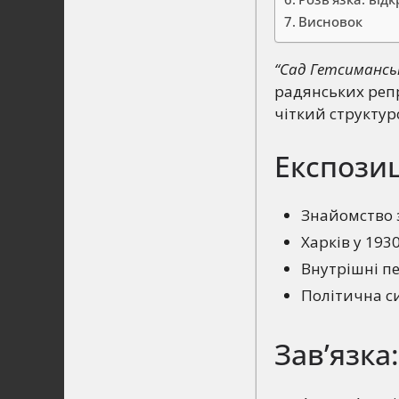
Висновок
“Сад Гетсимансь
радянських реп
чіткий структу
Експозиц
Знайомство 
Харків у 193
Внутрішні п
Політична си
Зав’язка