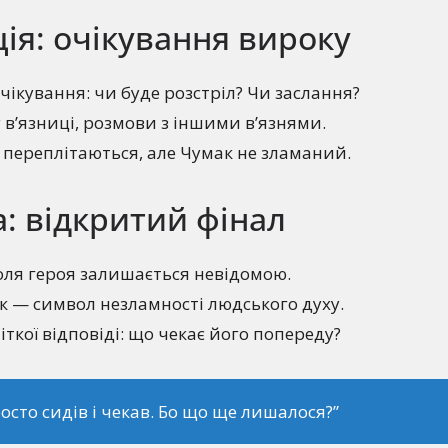
ія: очікування вироку
ікування: чи буде розстріл? Чи заслання?
у в’язниці, розмови з іншими в’язнями.
х переплітаються, але Чумак не зламаний.
а: відкритий фінал
ля героя залишається невідомою.
к — символ незламності людського духу.
чіткої відповіді: що чекає його попереду?
росто сидів і чекав. Бо що ще лишалося?”