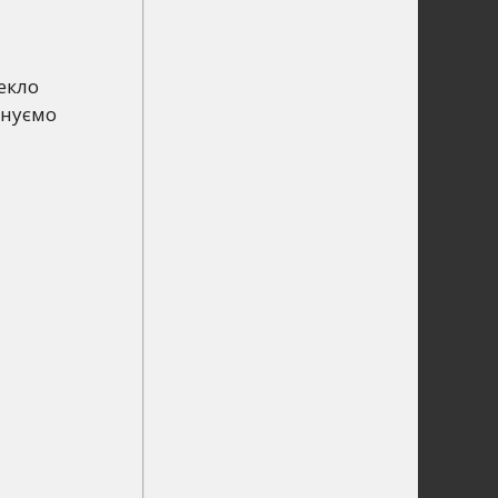
екло
онуємо