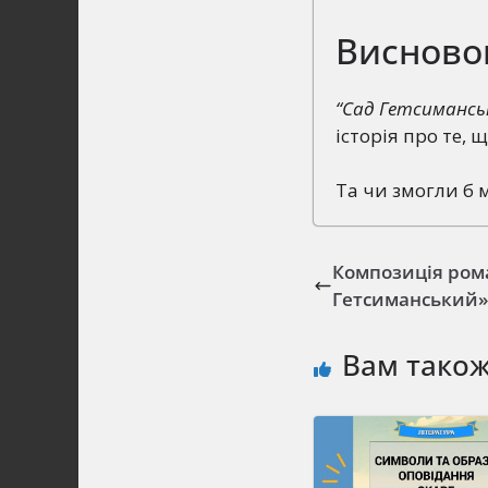
Висново
“Сад Гетсимансь
історія про те,
Та чи змогли б 
Композиція ром
Гетсиманський» 
Вам тако