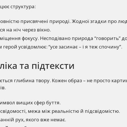
ацює структура:
повністю присвячені природі. Жодної згадки про лю
я на ніч через вікно.
міщення фокусу. Несподівано природа “говорить” до 
 герой усвідомлює: “усе засинає – і я теж спочину”.
ліка та підтексти
ється глибина твору. Кожен образ – не просто карти
ів.
символ вищих сфер буття.
свідомості, межа між реальністю й підсвідомістю.
танній рух, якого вже немає.