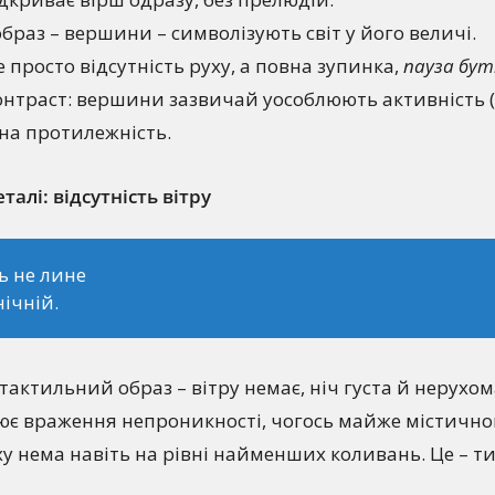
браз – вершини – символізують світ у його величі.
не просто відсутність руху, а повна зупинка,
пауза бу
траст: вершини зазвичай уособлюють активність (бу
вна протилежність.
талі: відсутність вітру
ь не лине
нічній.
тактильний образ – вітру немає, ніч густа й нерухом
лює враження непроникності, чогось майже містично
у нема навіть на рівні найменших коливань. Це – т