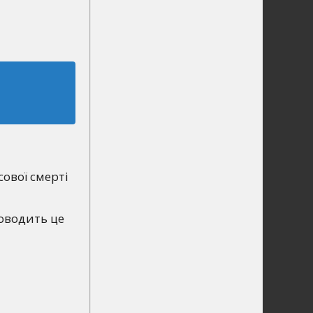
сової смерті
доводить це