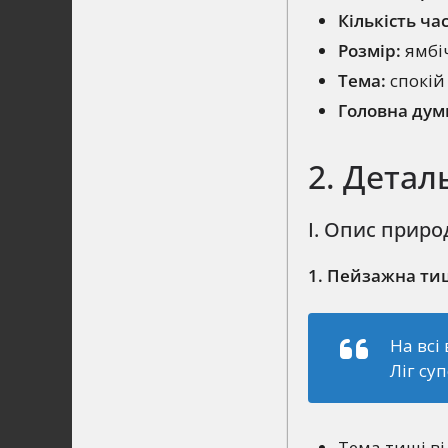
Кількість ча
Розмір:
ямбіч
Тема:
спокій
Головна дум
2. Дета
I. Опис природ
1. Пейзажна тиш
На всі
Ліг суп
Тема тиші ві