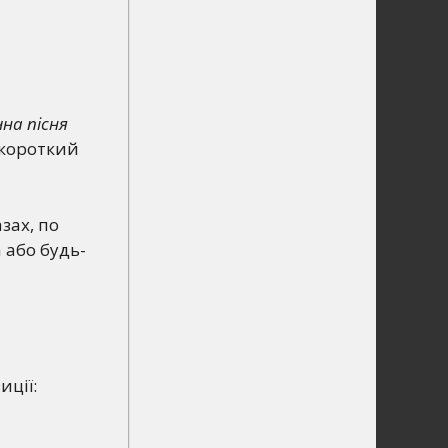
чна пісня
 короткий
зах, по
 або будь-
иції: