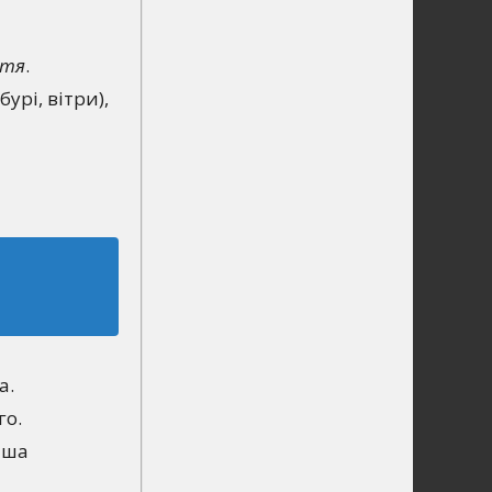
ття
.
рі, вітри),
а.
го.
иша