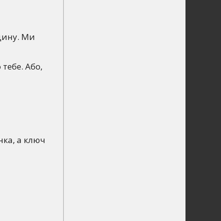
дину. Ми
тебе. Або,
нка, а ключ