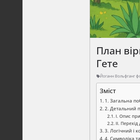
План вір
Гете
Йоганн Вольфганг фо
Зміст
1. Загальна п
2. Детальний 
I. Опис при
II. Перехід
3. Логічний і 
4. Символіка т