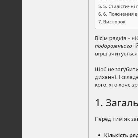
5. Стилістичні
6. Пояснення в
Висновок
Вісім рядків – н
подорожнього”
Й
вірш зчитується
Щоб не загубити
диханні. І скла
кого, хто хоче з
1. Загал
Перед тим як за
Кількість ря