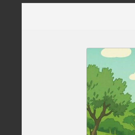
Перейти
до
вмісту