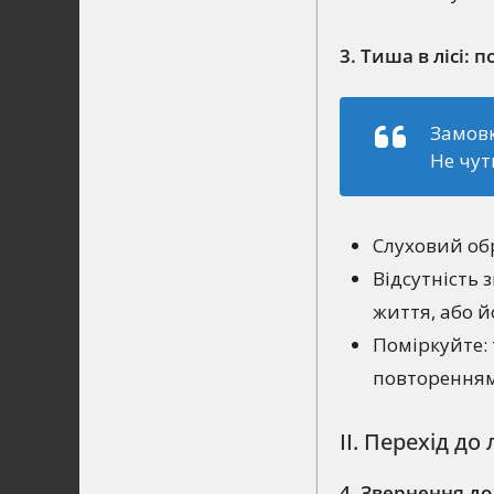
3. Тиша в лісі:
Замов
Не чут
Слуховий обр
Відсутність 
життя, або й
Поміркуйте:
повторенням:
II. Перехід до
4. Звернення до