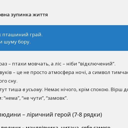
 повна зупинка життя
к пташиний грай.
и шуму бору.
аз – птахи мовчать, а ліс – ніби “відключений”.
звуків – це не просто атмосфера ночі, а символ тимча
ого сну.
 тут тиша
в усьому
. Немає нічого, крім спокою. Вірш 
 “нема”, “не чути”, “замовк”.
 людини – ліричний герой (7-8 рядки)
 людини – мандрівника, читача, себе самого