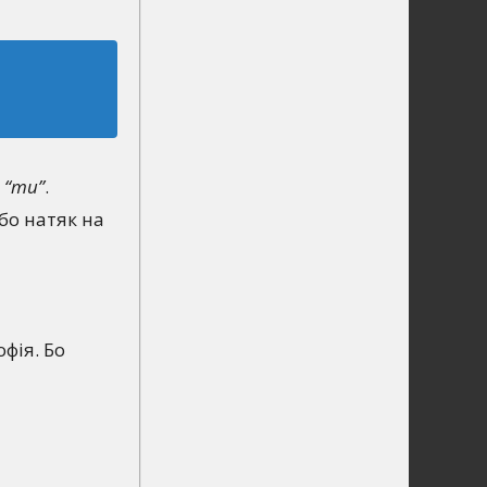
–
“ти”
.
бо натяк на
фія. Бо