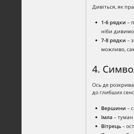
Дивіться, як пр
1-6 рядки
– 
ніби дивимос
7-8 рядки
– з
можливо, сам
4. Симво
Ось де розкрива
до глибших сенс
Вершини
– 
Імла
– туман 
Вітрець
– ос