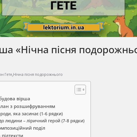
ша «Нічна пісня подорожнь
н Гете
,
Нічна пісня подорожнього
обудова вірша
план з розшифруванням
роди, яка засинає (1-6 рядки)
 до людини – ліричний герой (7-8 рядки)
композиційний поділ
а підтексти