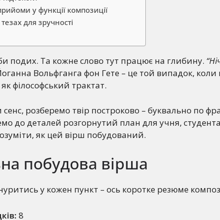
 прийоми у функції композиції
 тезах для зручності
іби подих. Та кожне слово тут працює на глибину.
“Ні
оганна Вольфганга фон Гете – це той випадок, коли
 як філософський трактат.
 сенс, розберемо твір построково – буквально по фра
демо до деталей розгорнутий план для учня, студента
розуміти, як цей вірш побудований.
ьна побудова вірша
нуритись у кожен пункт – ось коротке резюме композ
дків:
8