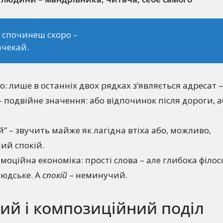
 спочинеш скоро –
чекай.
о: лише в останніх двох рядках з’являється адресат 
 подвійне значення: або відпочинок після дороги, а
” – звучить майже як лагідна втіха або, можливо,
ий спокій.
моційна економіка: прості слова – але глибока філосо
людське. А
спокій
– неминучий.
ний і композиційний поділ