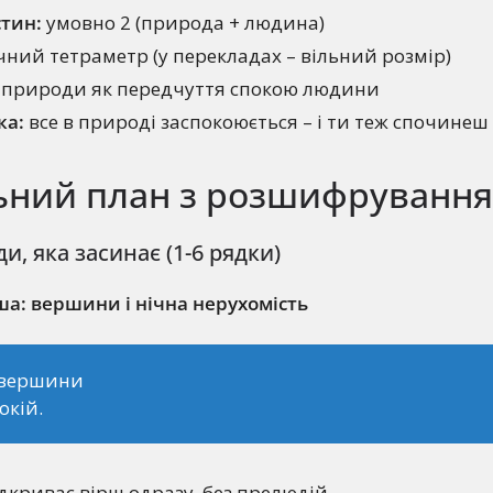
стин:
умовно 2 (природа + людина)
ний тетраметр (у перекладах – вільний розмір)
 природи як передчуття спокою людини
ка:
все в природі заспокоюється – і ти теж спочинеш
льний план з розшифруванн
и, яка засинає (1-6 рядки)
а: вершини і нічна нерухомість
 вершини
окій.
дкриває вірш одразу, без прелюдій.