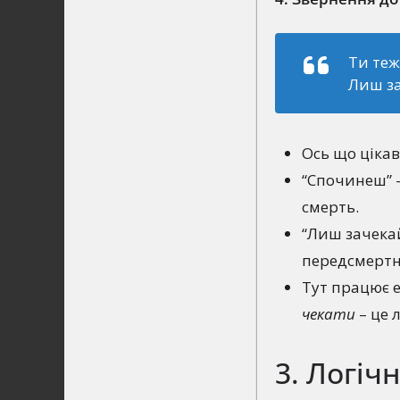
Ти теж
Лиш за
Ось що цікав
“Спочинеш” –
смерть.
“Лиш зачекай
передсмертн
Тут працює е
чекати
– це 
3. Логіч