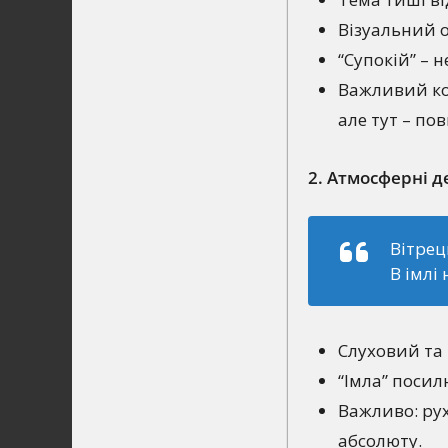
Візуальний о
“Супокій” – 
Важливий кон
але тут – по
2. Атмосферні де
Вітрец
В імлі 
Слуховий та 
“Імла” поси
Важливо: рух
абсолюту.