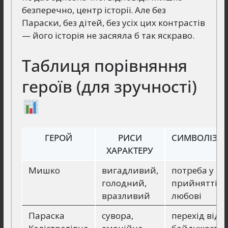
безперечно, центр історії. Але без
Параски, без дітей, без усіх цих контрастів
— його історія не засяяла б так яскраво.
Таблиця порівняння
героїв (для зручності)
ГЕРОЙ
РИСИ
СИМВОЛІЗУ
ХАРАКТЕРУ
Мишко
вигадливий,
потреба у
голодний,
прийнятті й
вразливий
любові
Параска
сувора,
перехід від