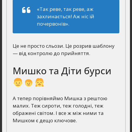
«Так реве, так реве, аж
захлинається! Аж ніс їй
почервонів».
Це не просто сльози. Це розрив шаблону
— від контролю до прийняття.
Мишко та Діти бурси
А тепер порівняймо Мишка з рештою
малих. Теж сироти, теж голодні, теж
ображені світом. І все ж між ними та
Мишком є дещо ключове.