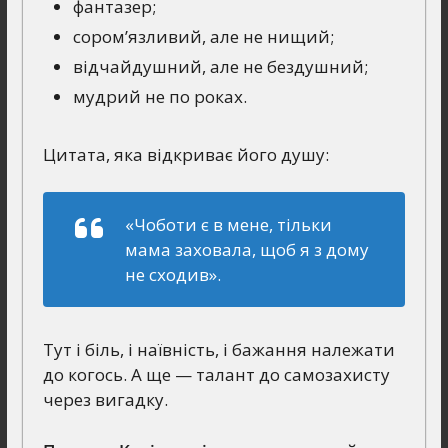
фантазер;
сором’язливий, але не нищий;
відчайдушний, але не бездушний;
мудрий не по роках.
Цитата, яка відкриває його душу:
«Чоботи є в мене, тільки
мама заховала, щоб я з дому
не сходив»
.
Тут і біль, і наївність, і бажання належати
до когось. А ще — талант до самозахисту
через вигадку.