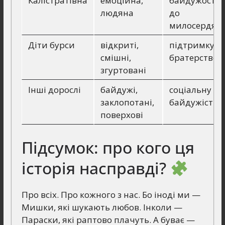
Калістратівна
емоційна,
байдужості
людяна
до
милосердя
Діти бурси
відкриті,
підтримку,
смішні,
братерство
згуртовані
Інші дорослі
байдужі,
соціальну
заклопотані,
байдужість
поверхові
Підсумок: про кого ця
історія насправді?
Про всіх. Про кожного з нас. Бо іноді ми —
Мишки, які шукають любов. Інколи —
Параски, які раптово плачуть. А буває —