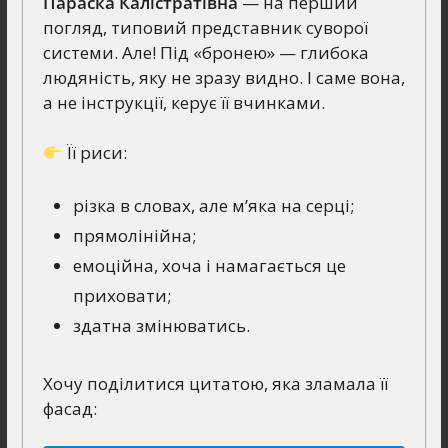
Параска Калістратівна
— на перший
погляд, типовий представник суворої
системи. Але! Під «бронею» — глибока
людяність, яку не зразу видно. І саме вона,
а не інструкції, керує її вчинками.
Її риси:
різка в словах, але м’яка на серці;
прямолінійна;
емоційна, хоча і намагається це
приховати;
здатна змінюватись.
Хочу поділитися цитатою, яка зламала її
фасад: