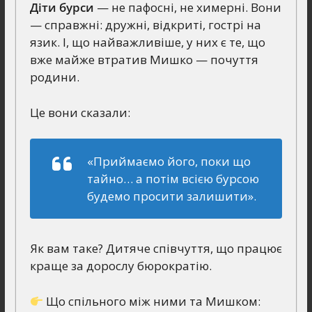
Діти бурси
— не пафосні, не химерні. Вони
— справжні: дружні, відкриті, гострі на
язик. І, що найважливіше, у них є те, що
вже майже втратив Мишко — почуття
родини.
Це вони сказали:
«Приймаємо його, поки що
тайно… а потім всією бурсою
будемо просити залишити».
Як вам таке? Дитяче співчуття, що працює
краще за дорослу бюрократію.
Що спільного між ними та Мишком: