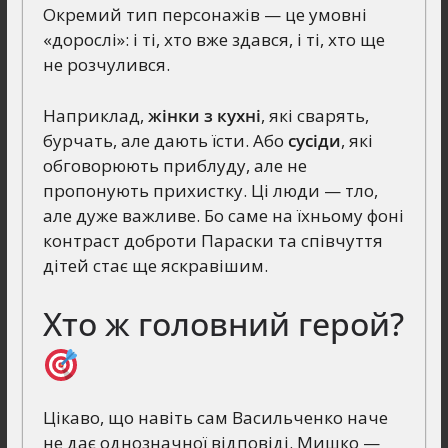
Окремий тип персонажів — це умовні
«дорослі»: і ті, хто вже здався, і ті, хто ще
не розчулився.
Наприклад,
жінки з кухні
, які сварять,
бурчать, але дають їсти. Або
сусіди
, які
обговорюють приблуду, але не
пропонують прихистку. Ці люди — тло,
але дуже важливе. Бо саме на їхньому фоні
контраст доброти Параски та співчуття
дітей стає ще яскравішим.
Хто ж головний герой?
Цікаво, що навіть сам Васильченко наче
не дає однозначної відповіді. Мишко —