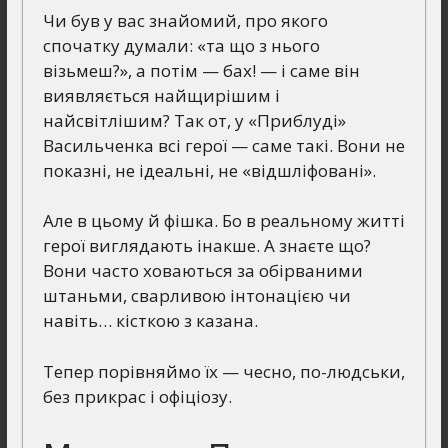
Чи був у вас знайомий, про якого
спочатку думали: «та що з нього
візьмеш?», а потім — бах! — і саме він
виявляється найщирішим і
найсвітлішим? Так от, у «Приблуді»
Васильченка всі герої — саме такі. Вони не
показні, не ідеальні, не «відшліфовані».
Але в цьому й фішка. Бо в реальному житті
герої виглядають інакше. А знаєте що?
Вони часто ховаються за обірваними
штаньми, сварливою інтонацією чи
навіть… кісткою з казана.
Тепер порівняймо їх — чесно, по-людськи,
без прикрас і офіціозу.