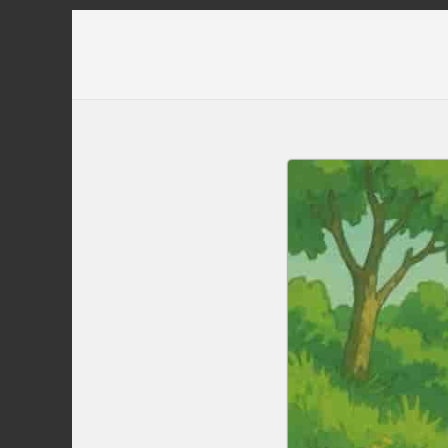
Перейти
до
вмісту