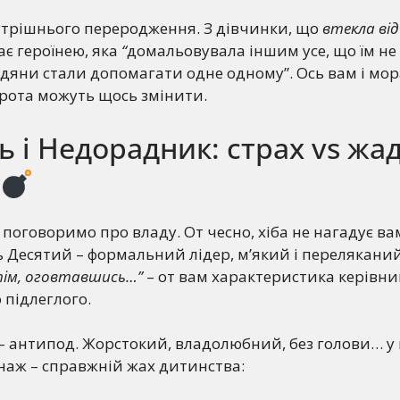
утрішнього переродження. З дівчинки, що
втекла від
тає героїнею, яка
“
домальовувала іншим усе, що їм не
адяни стали допомагати одне одному”. Ось вам і мор
рота можуть щось змінити.
 і Недорадник: страх vs жа
 поговоримо про владу. От чесно, хіба не нагадує ва
ь Десятий – формальний лідер, м’який і перелякани
отім, оговтавшись…”
– от вам характеристика керівни
 підлеглого.
– антипод. Жорстокий, владолюбний, без голови… у
онаж – справжній жах дитинства: