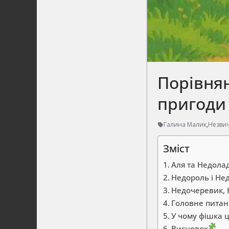
Порівнян
пригоди 
Галина Малик
,
Незвич
Зміст
Аля та Недола
Недороль і Не
Недочеревик, 
Головне питанн
У чому фішка ці
Висновок