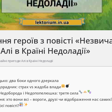
ня героїв з повісті «Незвич
Алі в Країні Недоладії»
айні пригоди Алі в Країні Недоладії
дько: два боки одного дзеркала
дорадник: страх vs жадоба влади
Недоборода і Недопопелюшка: третя сила
я: хто вони всі – вороги, друзі чи відображення нас самих
єї повісті?