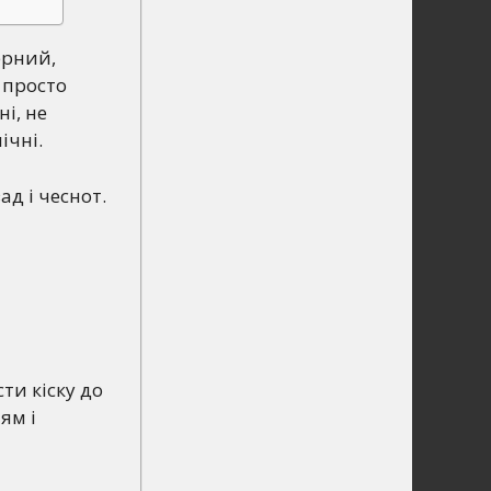
ерний,
 просто
ні, не
ічні.
ад і чеснот.
сти кіску до
ям і