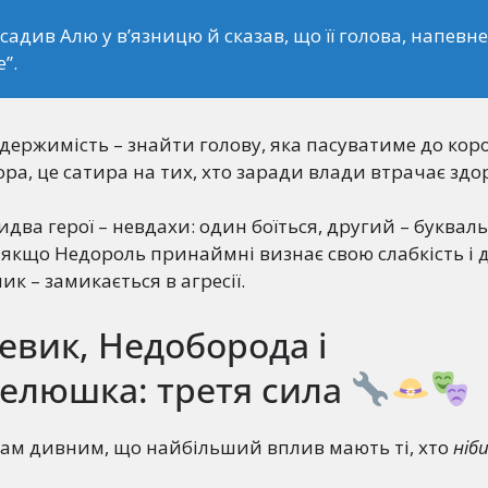
осадив Алю у в’язницю й сказав, що її голова, напевн
”.
держимість – знайти голову, яка пасуватиме до кор
ора, це сатира на тих, хто заради влади втрачає здо
идва герої – невдахи: один боїться, другий – буквал
 якщо Недороль принаймні визнає свою слабкість і 
ик – замикається в агресії.
евик, Недоборода і
елюшка: третя сила
вам дивним, що найбільший вплив мають ті, хто
ніби