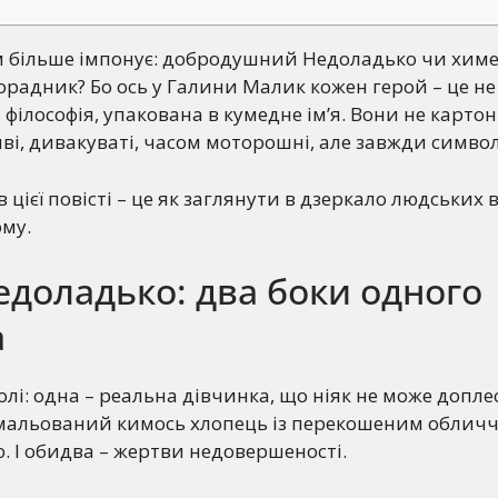
ам більше імпонує: добродушний Недоладько чи хим
радник? Бо ось у Галини Малик кожен герой – це не
 філософія, упакована в кумедне ім’я. Вони не картон
иві, дивакуваті, часом моторошні, але завжди символ
 цієї повісті – це як заглянути в дзеркало людських в
му.
едоладько: два боки одного
а
долі: одна – реальна дівчинка, що ніяк не може допле
амальований кимось хлопець із перекошеним обличч
 І обидва – жертви недовершеності.