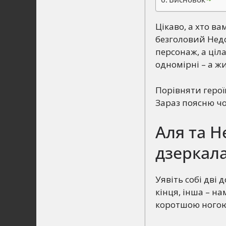
Цікаво, а хто в
безголовий Недо
персонаж, а ціла
одномірні – а ж
Порівняти героїв
Зараз поясню чо
Аля та Н
дзеркал
Уявіть собі дві 
кінця, інша – н
коротшою ногою.