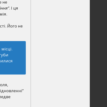
е не
іння”
. І ця
мія.
ті. Його не
місці.
 губи
вилися
оля,
відновленні”
 ледве