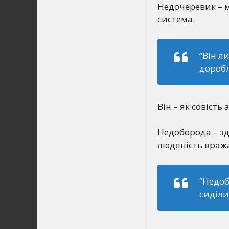
Недочеревик – мо
система.
“Він л
доробл
Він – як совість
Недоборода – зд
людяність вража
“Недоб
сиділи