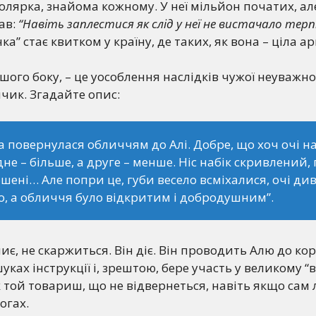
олярка, знайома кожному. У неї мільйон початих, ал
ав:
“Навіть заплестися як слід у неї не вистачало терп
а” стає квитком у країну, де таких, як вона – ціла ар
шого боку, – це уособлення наслідків чужої неуважнос
чик. Згадайте опис:
а повернулася обличчям до Алі. Добре, що хоч очі на 
дне – більше, а друге – менше. Ніс набік скривлений,
шені… Але попри це, губи весело всміхалися, очі ди
о, а обличчя було відкритим і добродушним”.
иє, не скаржиться. Він діє. Він проводить Алю до кор
ках інструкції і, зрештою, бере участь у великому “
як той товариш, що не відвернеться, навіть якщо сам
огах.