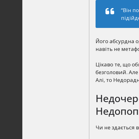
“Він п
підійде
Його абсурдна о
навіть не метаф
Цікаво те, що об
безголовий. Але
Алі, то Недорадн
Недочер
Недопоп
Чи не здається 