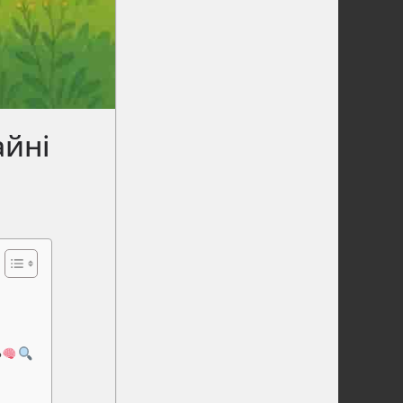
айні
?