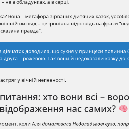
 – не в обладунках, а в серці.
? Вона – метафора зірваних дитячих казок, уособл
овнішній вигляд – це іронічна відповідь на фрази “н
осказана правда”.
з дівчаток доводила, що сукня у принцеси повинна 
 а друга – рожевою. Так вони й недоказали казку до к
застряг у вічній непевності.
питання: хто вони всі – воро
 відображення нас самих?
момент, коли Аля
домалювала Недоладькові вухо, попр