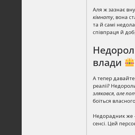
Аля ж зазнає вн
кімнату
, вона с
та й самі недол
співпраця й доб
Недороль
влади
А тепер давайте
реалії? Недорол
злякався, але п
боїться власного
Недорадник же 
сенсі. Цей перс