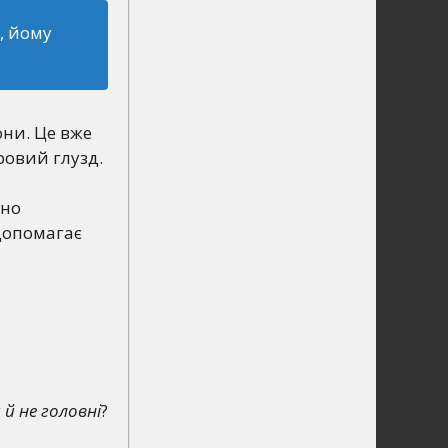
е, йому
они. Це вже
ровий глузд.
ьно
допомагає
 й не головні
?