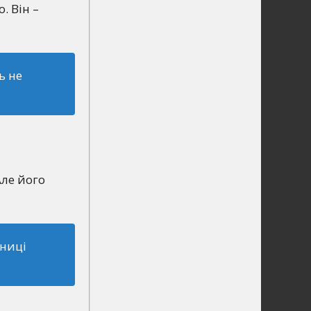
. Він –
ь не
Але його
зниці