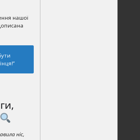
ення нашої
едописана
бути
інця!”
ги,
авила ніс,