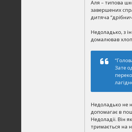
Аля – типова шк
завершених спр
дитяча “дрібничк
Недоладько, з ін
домалював хлоп
“Голов
Зате о
переко
лагідн
Недоладько не н
допомагає в пошу
Недоладії. Він 
тримається на н