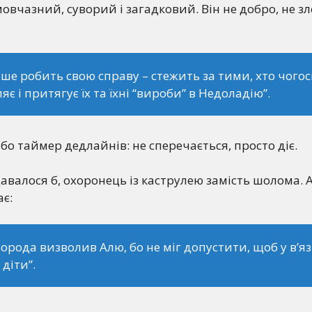
вчазний, суворий і загадковий. Він не добро, не зло
ише робить свою справу – стежить за тими, хто чогос
яє і притягує їх та їхні “вироби” в Недоладію”.
 або таймер дедлайнів: не сперечається, просто діє.
авалося б, охоронець із каструлею замість шолома. 
є:
орода визволив Алю, бо не міг допустити, щоб у в’я
 діти”.