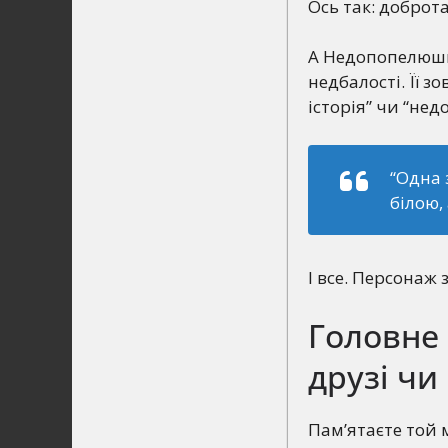
Ось так: доброта
А Недопопелюшка
недбалості. Її з
історія” чи “нед
“Одна 
білою,
І все. Персонаж 
Головне 
друзі чи
Пам’ятаєте той 