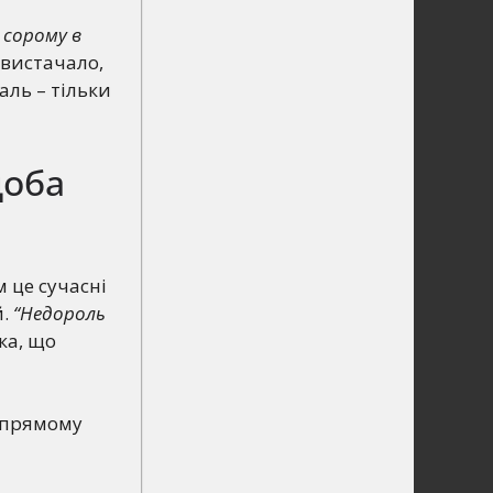
 сорому в
 вистачало,
аль – тільки
доба
м це сучасні
й.
“Недороль
ка, що
 прямому