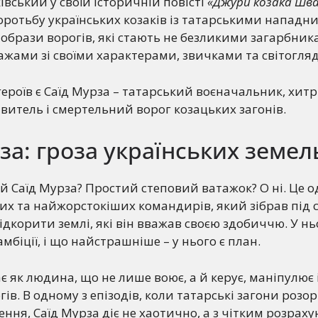
вський у своїй історичній повісті
«Джури козака Шв
оротьбу українських козаків із татарськими нападни
 образи ворогів, які стають не безликими загарбник
жами зі своїми характерами, звичками та світогля
героїв є Саїд Мурза – татарський воєначальник, хитр
итель і смертельний ворог козацьких загонів.
за: гроза українських земел
ей Саїд Мурза? Простий степовий ватажок? О ні. Це о
х та найжорстокіших командирів, який зібрав під с
ідкорити землі, які він вважав своєю здобиччю. У ньо
мбіції, і що найстрашніше – у нього є план.
ає як людина, що не лише воює, а й керує, маніпулює
гів. В одному з епізодів, коли татарські загони роз
ення, Саїд Мурза діє не хаотично, а з чітким розраху