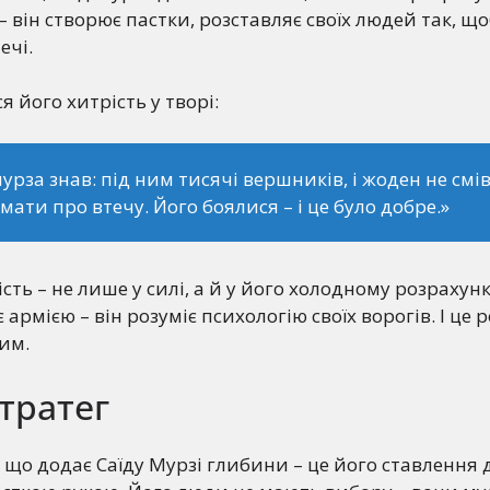
– він створює пастки, розставляє своїх людей так, щ
ечі.
я його хитрість у творі:
мурза знав: під ним тисячі вершників, і жоден не смів
мати про втечу. Його боялися – і це було добре.»
сть – не лише у силі, а й у його холодному розрахунк
армією – він розуміє психологію своїх ворогів. І це 
им.
стратег
 що додає Саїду Мурзі глибини – це його ставлення 