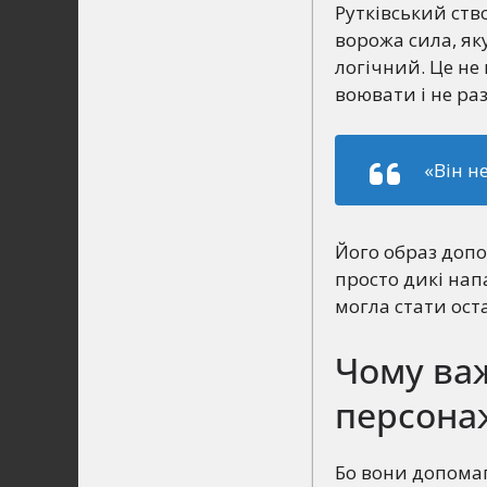
Рутківський ств
ворожа сила, як
логічний. Це не
воювати і не ра
«Він не
Його образ допо
просто дикі нап
могла стати ост
Чому важ
персона
Бо вони допомага