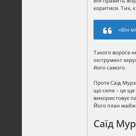
Він править жор
коритися. Тих, х
«Він м
Такого ворога н
інструмент керув
його самого.
Проте Саїд Мурза
що сила – це ще 
використовує па
Його план майже
Саїд Мур