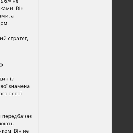
айки»
не
ками. Він
ами, а
дом.
ий стратег,
ь
дин із
вої знамена
го є свої
 і передбачає
орюють
нком. Він не