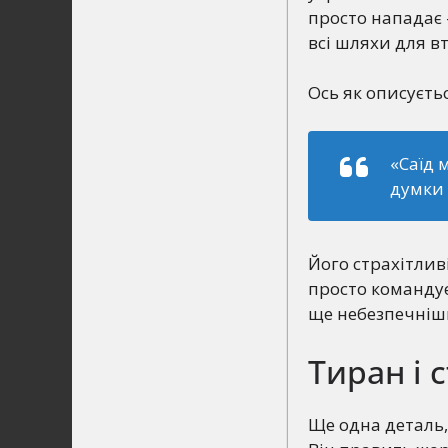
просто нападає 
всі шляхи для вт
Ось як описуєтьс
«Саїд 
думки 
Його страхітливі
просто командує 
ще небезпечніш
Тиран і 
Ще одна деталь,