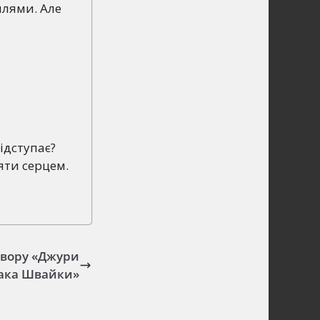
млями. Але
ідступає?
яти серцем.
твору «Джури
ака Швайки»