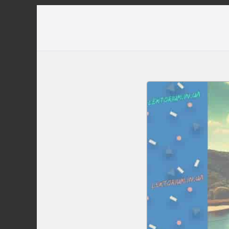
Перейти
до
вмісту