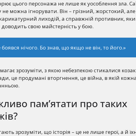
орює цього персонажа не лише як уособлення зла. Са
у не можна ігнорувати. Він – грізний, жорстокий, ал
 карикатурний лиходій, а справжній противник, яки
з доводить свою майстерність у бою.
 боявся нічого. Бо знав, що якщо не він, то його.»
магає зрозуміти, з якою небезпекою стикалися козак
ади, це продумані вторгнення, це війна, в якій кож
анньою.
ливо пам’ятати про таких
жів?
ють зрозуміти, що історія – це не лише герої, а й їх