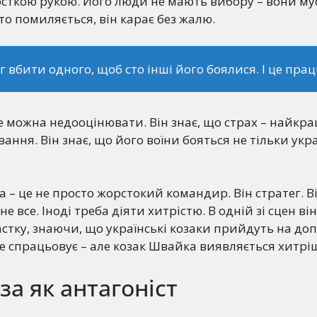
сткою рукою. Його люди не мають вибору – вони му
то помиляється, він карає без жалю.
іг вбити одного, щоб сто інші його боялися. І це пра
е можна недооцінювати. Він знає, що страх – найкр
ання. Він знає, що його воїни бояться не тільки укра
 – це не просто жорстокий командир. Він стратег. Ві
не все. Іноді треба діяти хитрістю. В одній зі сцен він
стку, знаючи, що українські козаки прийдуть на доп
 спрацьовує – але козак Швайка виявляється хитрі
за як антагоніст