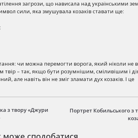
 втілення загрози, що нависала над українськими зе
символ сили, яка змушувала козаків ставати ще:
;
итання: чи можна перемогти ворога, який ніколи не в
ам твір – так, якщо бути розумнішим, сміливішим і ді
ний, але навіть він не зміг зламати дух козаків. І це
ка з твору «Джури
Портрет Кобильського з 
»
коз
ж може сподобатися