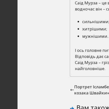
Саїд Мурза – це
водночас він – 
сильнішими
хитрішими;
мужнішими.
І ось головне п
Відповідь дає с
Саїд Мурза – гріз
найголовніше.
Портрет Ісламбе
козака Швайки
Вам тако