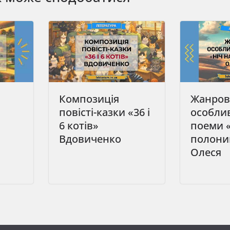
Композиція
Жанров
повісті-казки «36 і
особлив
6 котів»
поеми «
Вдовиченко
полонин
Олеся