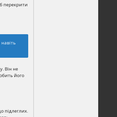
об перекрити
 навіть
у. Він не
робить його
до підлеглих.