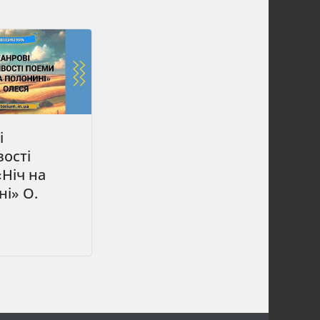
і
ості
Ніч на
і» О.