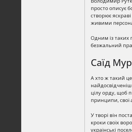
Володимир Руткі
просто описує б
створює яскраві
живими персона
Одним із таких 
безжальний прав
Саїд Мур
А хто ж такий ц
найдосвідченіши
цілу орду, щоб п
принципи, свої а
У творі він пост
кроки своїх воро
українські посел