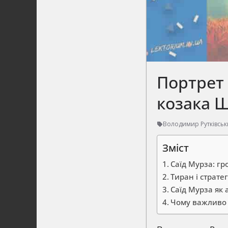
Портрет 
козака 
Володимир Рутківсь
Зміст
Саїд Мурза: гр
Тиран і страте
Саїд Мурза як 
Чому важливо 