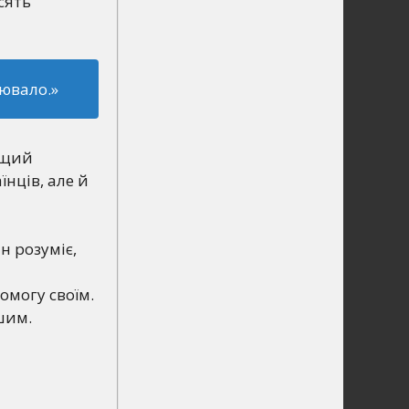
сять
цювало.»
ащий
їнців, але й
н розуміє,
омогу своїм.
шим.