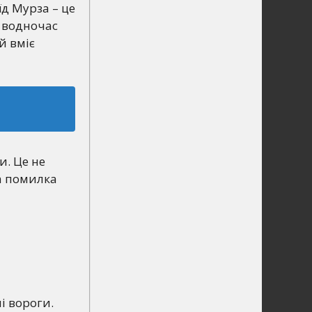
їд Мурза – це
е водночас
й вміє
и. Це не
на помилка
ні вороги.