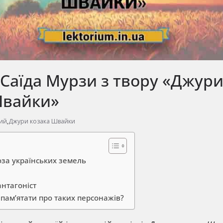
Саїда Мурзи з твору «Джур
Швайки»
кий
,
Джури козака Швайки
оза українських земель
г
антагоніст
пам’ятати про таких персонажів?