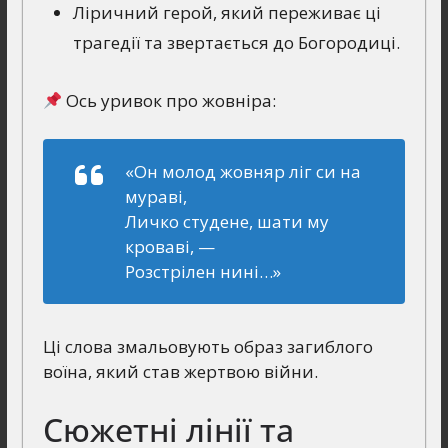
Ліричний герой, який переживає ці
трагедії та звертається до Богородиці.
Ось уривок про жовніра:
«Он молод жовняр ліг си на
мураві,
Личко студене, шати му
кроваві, —
Розстрілен нині…»
Ці слова змальовують образ загиблого
воїна, який став жертвою війни.
Сюжетні лінії та