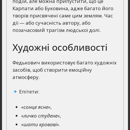
подій, але можна припустити, що це
Карпати або Буковина, адже багато його
творів присвячені саме цим землям. Час
дії — або сучасність автору, або
позачасовий трагізм людської долі.
Художні особливості
Федькович використовує багато художніх
засобів, щоб створити емоційну
атмосферу.
Епітети:
«сонце ясне»
,
«личко студене»
,
«шати кроваві»
.