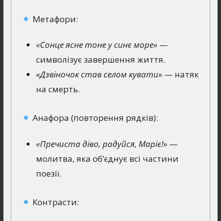
Метафори:
«Сонце ясне тоне у синє море»
—
символізує завершення життя.
«Дзвіночок став селом кувати»
— натяк
на смерть.
Анафора (повторення рядків):
«Пречиста діво, радуйся, Маріє!»
—
молитва, яка об’єднує всі частини
поезії.
Контрасти: