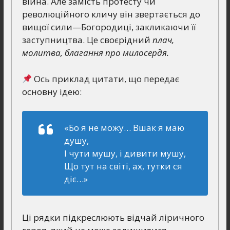
війна. Але замість протесту чи
революційного кличу він звертається до
вищої сили—Богородиці, закликаючи її
заступництва. Це своєрідний
плач,
молитва, благання про милосердя.
Ось приклад цитати, що передає
основну ідею:
«Бо я не можу… Вшак я маю
душу,
І чути мушу, і дивити мушу,
Що тут на світі, ах, тутки ся
діє…»
Ці рядки підкреслюють відчай ліричного