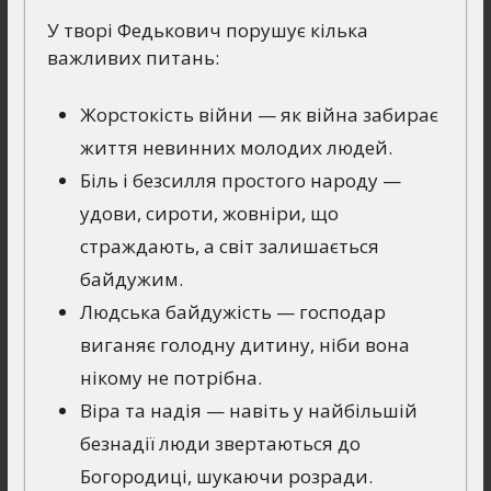
У творі Федькович порушує кілька
важливих питань:
Жорстокість війни — як війна забирає
життя невинних молодих людей.
Біль і безсилля простого народу —
удови, сироти, жовніри, що
страждають, а світ залишається
байдужим.
Людська байдужість — господар
виганяє голодну дитину, ніби вона
нікому не потрібна.
Віра та надія — навіть у найбільшій
безнадії люди звертаються до
Богородиці, шукаючи розради.