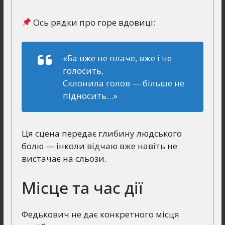
Ось рядки про горе вдовиці:
«Ба вже не плаче, вже і не
голосить,
Склонила голов — більше не
підносить…»
Ця сцена передає глибину людського
болю — інколи відчаю вже навіть не
вистачає на сльози.
Місце та час дії
Федькович не дає конкретного місця