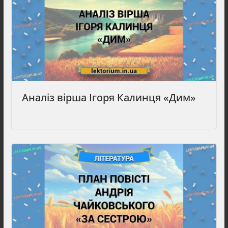
Аналіз вірша Ігоря Калинця «Дим»