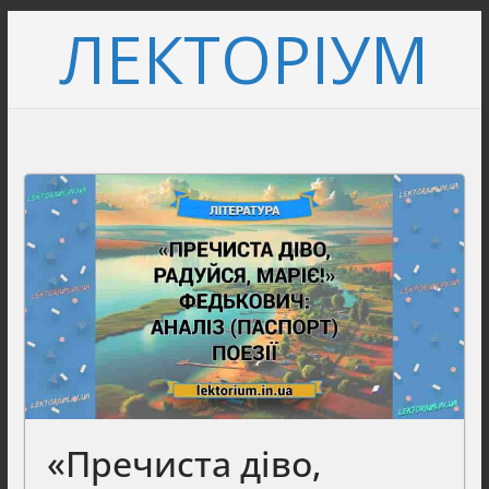
Перейти
ЛЕКТОРІУМ
до
вмісту
«Пречиста діво,