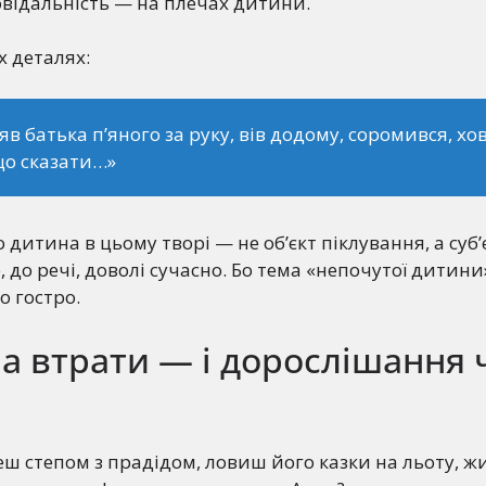
овідальність — на плечах дитини.
х деталях:
зяв батька п’яного за руку, вів додому, соромився, хо
що сказати…»
 дитина в цьому творі — не об’єкт піклування, а суб’
, до речі, доволі сучасно. Бо тема «непочутої дитин
о гостро.
а втрати — і дорослішання 
деш степом з прадідом, ловиш його казки на льоту, ж