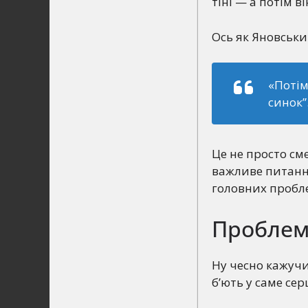
тіні — а потім в
Ось як Яновськи
«Потім
синок”
Це не просто см
важливе питання
головних пробле
Проблем
Ну чесно кажучи,
б’ють у саме сер