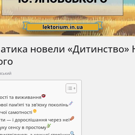
атика новели «Дитинство» 
ого
вський
ості та виживання
ої пам’яті та зв’язку поколінь
чої самотності
ти — і дорослішання через неї
ку сенсу в простому
вистрілюють з кожної сторінки