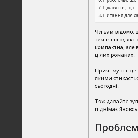
Цікаво те, що
Питання для с
Чи вам відомо, 
тем і сенсів, як
компактна, але 
цілих романах.
Причому все це 
якими стикається
сьогодні.
Тож давайте зуп
піднімає Яновсь
Проблем