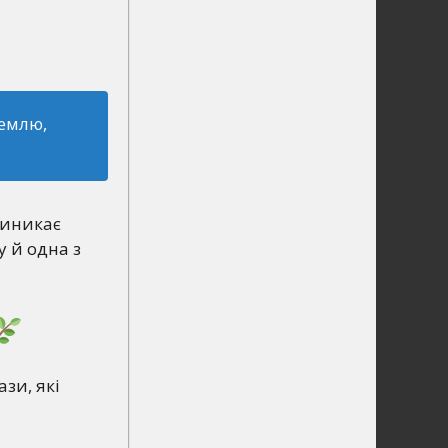
землю,
виникає
 й одна з
зи, які