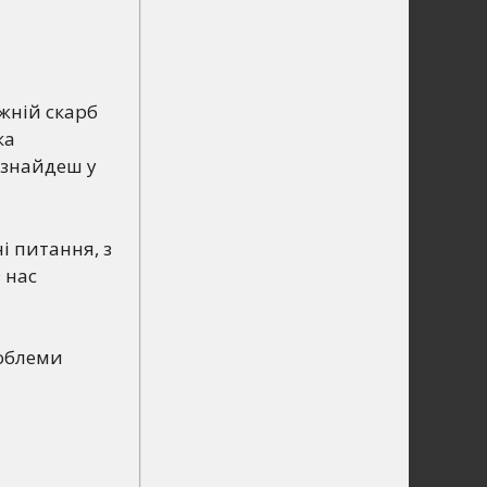
жній скарб
ка
 знайдеш у
і питання, з
 нас
роблеми