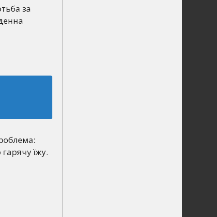
отьба за
иденна
проблема:
 гарячу їжу.