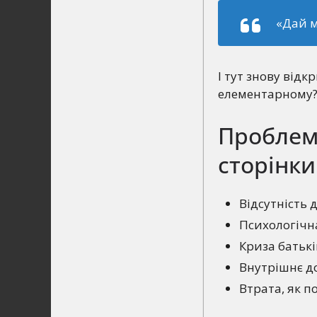
«Дай м
І тут знову від
елементарному? 
Проблем
сторінк
Відсутність 
Психологічн
Криза батькі
Внутрішнє до
Втрата, як п