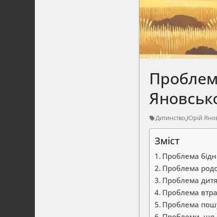
Проблем
Яновськ
Дитинство
,
Юрій Яно
Зміст
Проблема бідн
Проблема родов
Проблема дитя
Проблема втра
Проблема пошу
Проблеми, що 