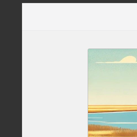
Перейти
до
вмісту