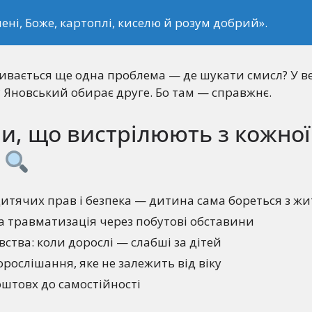
ені, Боже, картоплі, киселю й розум добрий».
кривається ще одна проблема — де шукати смисл? У в
Яновський обирає друге. Бо там — справжнє.
и, що вистрілюють з кожної
и
дитячих прав і безпека — дитина сама бореться з ж
а травматизація через побутові обставини
вства: коли дорослі — слабші за дітей
рослішання, яке не залежить від віку
оштовх до самостійності