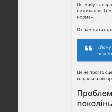
Це, мабуть, пер
виживання. І не 
норма».
От вам цитата, 
«Йому з
черемх
Це не просто сц
соціальна неспр
Проблема
поколін