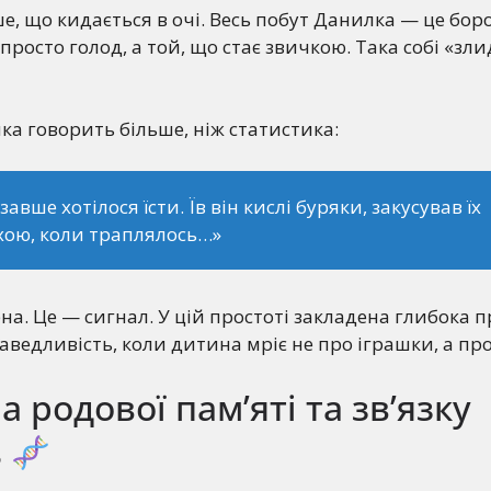
ше, що кидається в очі. Весь побут Данилка — це бор
просто голод, а той, що стає звичкою. Така собі «зл
яка говорить більше, ніж статистика:
авше хотілося їсти. Їв він кислі буряки, закусував їх
ою, коли траплялось…»
ена. Це — сигнал. У цій простоті закладена глибока 
аведливість, коли дитина мріє не про іграшки, а про
 родової пам’яті та зв’язку
ь