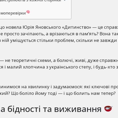
…
амоперевірки
що новела Юрія Яновського «Дитинство» — це справ
і не просто зачіпають, а врізаються в пам’ять? Вона та
в ній уміщується стільки проблем, скільки не завжди
— не теоретичні схеми, а болючі, живі, дуже справжн
 і малий хлопчина з українського степу, і будь-хто з
инимося на хвилинку і задумаємося: які ключові п
кий? Що боліло йому тоді — і що болить нам тепер?
а бідності та виживання