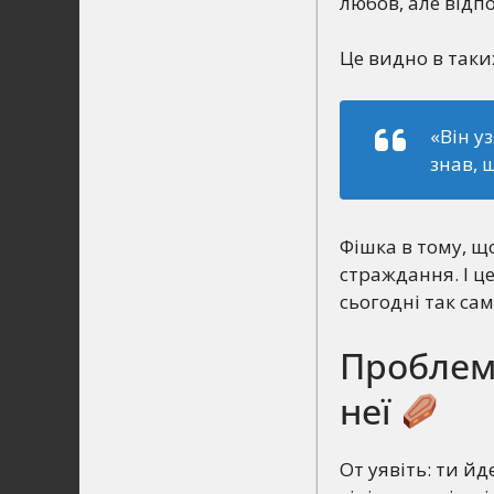
любов, але відп
Це видно в таки
«Він у
знав, 
Фішка в тому, що
страждання. І це
сьогодні так сам
Проблем
неї
От уявіть: ти й