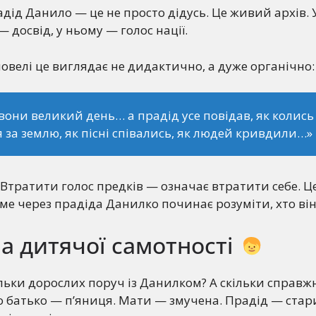
адід Данило — це не просто дідусь. Це живий архів.
 — досвід, у ньому — голос нації.
новелі це виглядає не дидактично, а дуже органічно:
вони великий день… а прадід усе повідав, як колись
 за землю, як пісні співались, як людей кривдили…»
? Втратити голос предків — означає втратити себе. 
аме через прадіда Данилко починає розуміти, хто він 
а дитячої самотності
ільки дорослих поруч із Данилком? А скільки справж
 батько — п’яниця. Мати — змучена. Прадід — старий