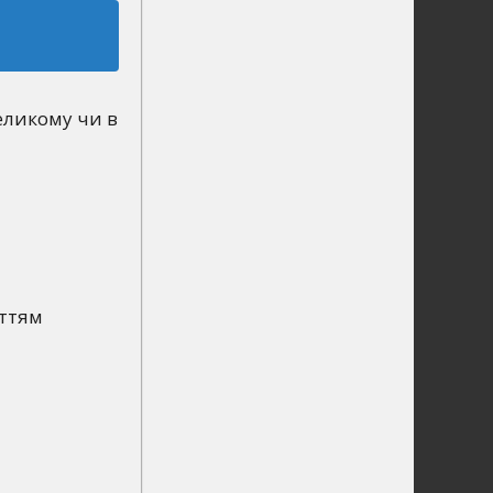
еликому чи в
иттям