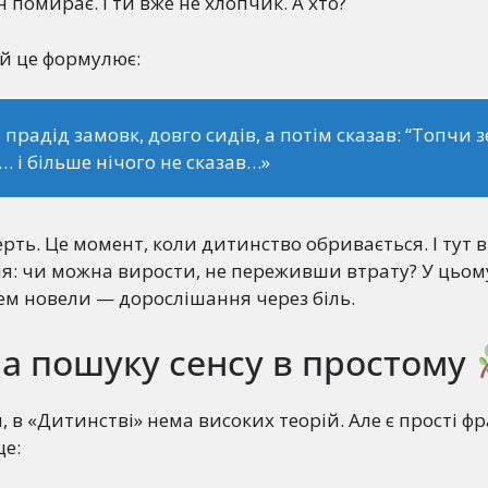
ін помирає. І ти вже не хлопчик. А хто?
й це формулює:
 прадід замовк, довго сидів, а потім сказав: “Топчи 
… і більше нічого не сказав…»
ерть. Це момент, коли дитинство обривається. І тут 
: чи можна вирости, не переживши втрату? У цьому
м новели — дорослішання через біль.
а пошуку сенсу в простому
 в «Дитинстві» нема високих теорій. Але є прості фра
це: