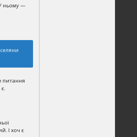
 У ньому —
 селяни
Це питання
є.
ньої
. І хоч є