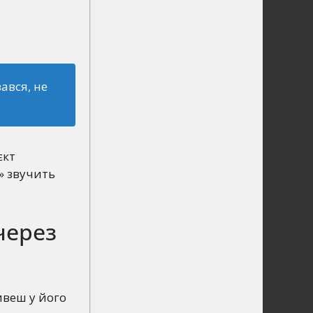
вався, не
єкт
и» звучить
через
ивеш у його