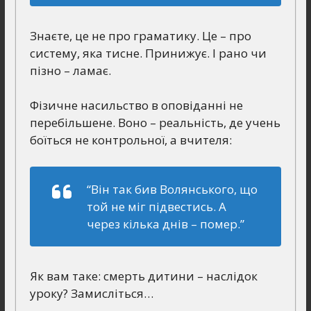
Знаєте, це не про граматику. Це – про
систему, яка тисне. Принижує. І рано чи
пізно – ламає.
Фізичне насильство в оповіданні не
перебільшене. Воно – реальність, де учень
боїться не контрольної, а вчителя:
“Він так бив Волянського, що
той не міг підвестись. А
через кілька днів – помер.”
Як вам таке: смерть дитини – наслідок
уроку? Замисліться…