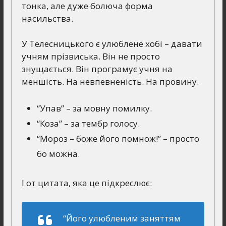
тонка, але дуже болюча форма
насильства.
У Телесницького є улюблене хобі – давати
учням прізвиська. Він не просто
знущається. Він програмує учня на
меншість. На невпевненість. На провину.
“Упав” – за мовну помилку.
“Коза” – за тембр голосу.
“Мороз – боже його помнож!” – просто
бо можна.
І от цитата, яка це підкреслює:
“Його улюбленим заняттям