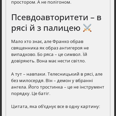
простором. А не полігоном.
Псевдоавторитети – в
рясі й з палицею
Мало хто знає, але Франко обрав
священника як образ антигероя не
випадково. Бо ряса – це символ. Їй
довіряють. Вона має нести світло.
А тут – навпаки. Телесницький в рясі, але
без милосердя. Він – демон у вбранні
ангела. Його тростинка – це не інструмент
порядку. Це батіг.
Цитата, яка об’єднує все в одну картину: