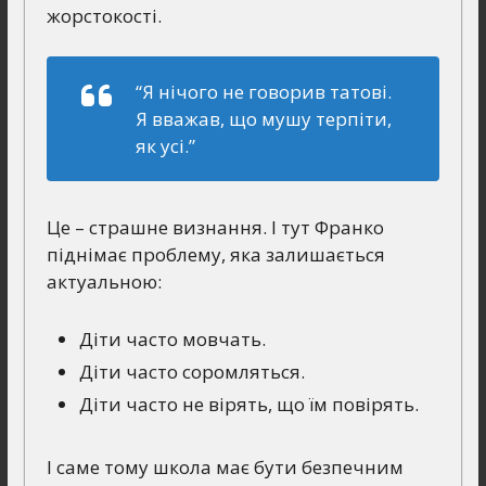
жорстокості.
“Я нічого не говорив татові.
Я вважав, що мушу терпіти,
як усі.”
Це – страшне визнання. І тут Франко
піднімає проблему, яка залишається
актуальною:
Діти часто мовчать.
Діти часто соромляться.
Діти часто не вірять, що їм повірять.
І саме тому школа має бути безпечним