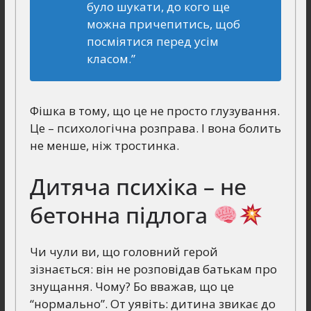
було шукати, до кого ще
можна причепитись, щоб
посміятися перед усім
класом.”
Фішка в тому, що це не просто глузування.
Це – психологічна розправа. І вона болить
не менше, ніж тростинка.
Дитяча психіка – не
бетонна підлога
Чи чули ви, що головний герой
зізнається: він не розповідав батькам про
знущання. Чому? Бо вважав, що це
“нормально”. От уявіть: дитина звикає до