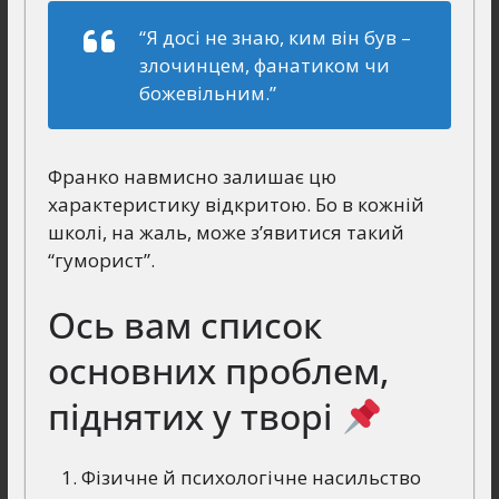
“Я досі не знаю, ким він був –
злочинцем, фанатиком чи
божевільним.”
Франко навмисно залишає цю
характеристику відкритою. Бо в кожній
школі, на жаль, може з’явитися такий
“гуморист”.
Ось вам список
основних проблем,
піднятих у творі
Фізичне й психологічне насильство