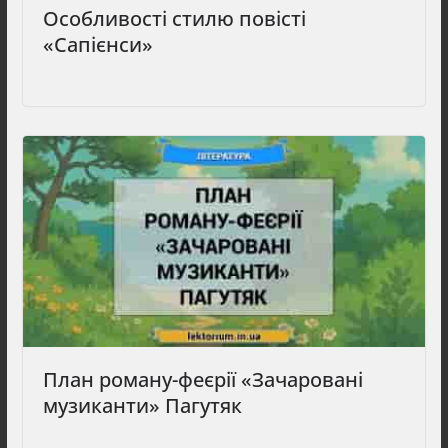
Особливості стилю повісті
«Сапієнси»
План роману-феєрії «Зачаровані
музиканти» Пагутяк