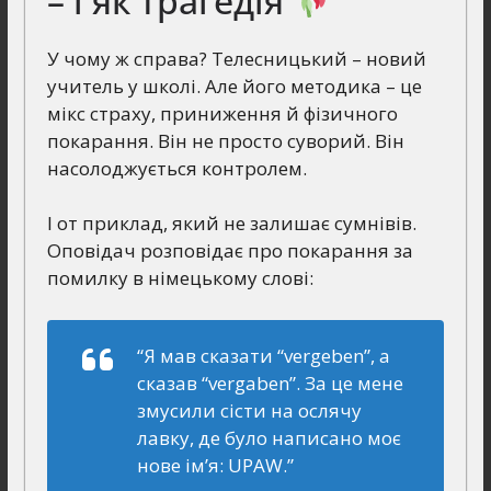
– і як трагедія
У чому ж справа? Телесницький – новий
учитель у школі. Але його методика – це
мікс страху, приниження й фізичного
покарання. Він не просто суворий. Він
насолоджується контролем.
І от приклад, який не залишає сумнівів.
Оповідач розповідає про покарання за
помилку в німецькому слові:
“Я мав сказати “vergeben”, а
сказав “vergaben”. За це мене
змусили сісти на ослячу
лавку, де було написано моє
нове ім’я: UPAW.”