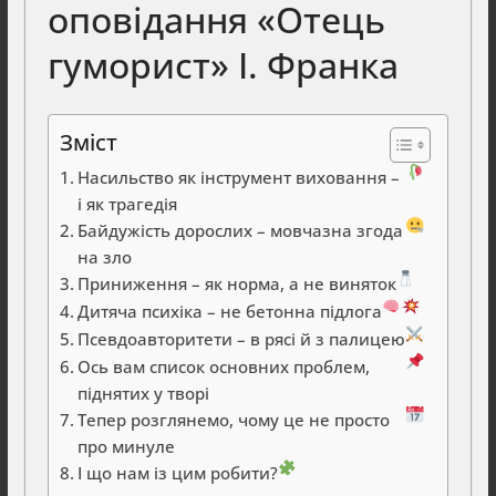
оповідання «Отець
гуморист» І. Франка
Зміст
Насильство як інструмент виховання –
і як трагедія
Байдужість дорослих – мовчазна згода
на зло
Приниження – як норма, а не виняток
Дитяча психіка – не бетонна підлога
Псевдоавторитети – в рясі й з палицею
Ось вам список основних проблем,
піднятих у творі
Тепер розглянемо, чому це не просто
про минуле
І що нам із цим робити?