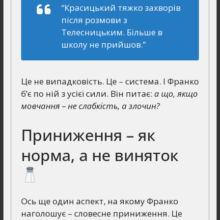
“Красицький тяжко захворів
після розмови з
Телесницьким. Більше в
школу не прийшов.”
Це не випадковість. Це – система. І Франко
б’є по ній з усієї сили. Він питає:
а що, якщо
мовчання – не слабкість, а злочин?
Приниження – як
норма, а не виняток
Ось ще один аспект, на якому Франко
наголошує – словесне приниження. Це