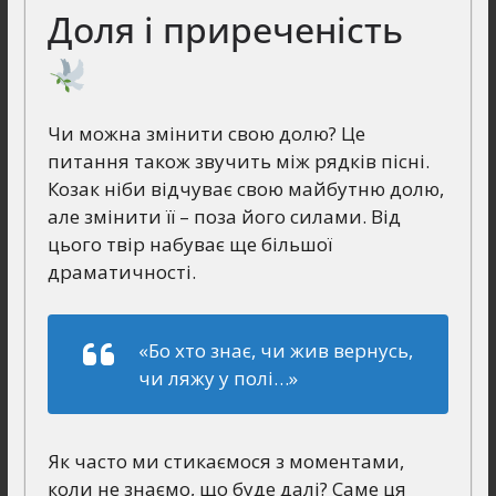
Доля і приреченість
Чи можна змінити свою долю? Це
питання також звучить між рядків пісні.
Козак ніби відчуває свою майбутню долю,
але змінити її – поза його силами. Від
цього твір набуває ще більшої
драматичності.
«Бо хто знає, чи жив вернусь,
чи ляжу у полі…»
Як часто ми стикаємося з моментами,
коли не знаємо, що буде далі? Саме ця