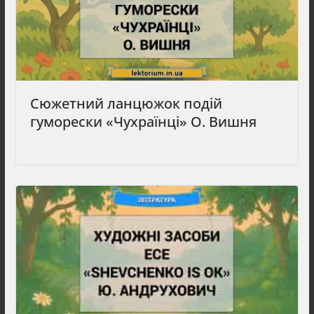
Сюжетний ланцюжок подій
гуморески «Чухраїнці» О. Вишня