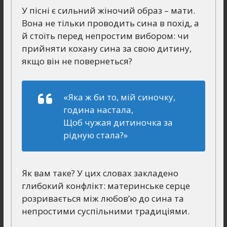
У пісні є сильний жіночий образ – мати.
Вона не тільки проводить сина в похід, а
й стоїть перед непростим вибором: чи
прийняти кохану сина за свою дитину,
якщо він не повернеться?
«Яка ж би то, мій синочку,
година настала,
Щоб чужая дитиночка за
рідную стала?»
Як вам таке? У цих словах закладено
глибокий конфлікт: материнське серце
розривається між любов’ю до сина та
непростими суспільними традиціями.