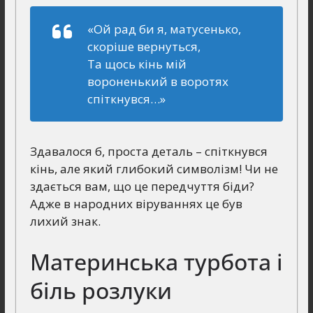
«Ой рад би я, матусенько,
скоріше вернуться,
Та щось кінь мій
вороненький в воротях
спіткнувся…»
Здавалося б, проста деталь – спіткнувся
кінь, але який глибокий символізм! Чи не
здається вам, що це передчуття біди?
Адже в народних віруваннях це був
лихий знак.
Материнська турбота і
біль розлуки