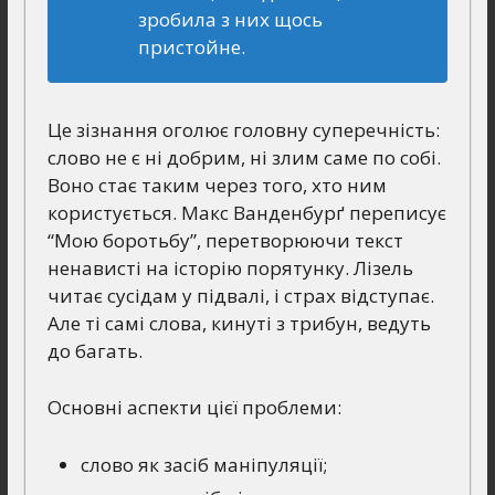
зробила з них щось
пристойне.
Це зізнання оголює головну суперечність:
слово не є ні добрим, ні злим саме по собі.
Воно стає таким через того, хто ним
користується. Макс Ванденбурґ переписує
“Мою боротьбу”, перетворюючи текст
ненависті на історію порятунку. Лізель
читає сусідам у підвалі, і страх відступає.
Але ті самі слова, кинуті з трибун, ведуть
до багать.
Основні аспекти цієї проблеми:
слово як засіб маніпуляції;