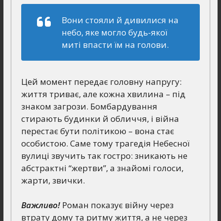
Вони стояли й дивилися на
небо, яке могло будь-якої
миті впасти їм на голови.
Цей момент передає головну напругу:
життя триває, але кожна хвилина – під
знаком загрози. Бомбардування
стирають будинки й обличчя, і війна
перестає бути політикою – вона стає
особистою. Саме тому трагедія Небесної
вулиці звучить так гостро: зникають не
абстрактні “жертви”, а знайомі голоси,
жарти, звички.
Важливо!
Роман показує війну через
втрату дому та ритму життя, а не через