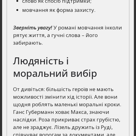
слово як спосіб підтримки;
мовчання як форма захисту.
Зверніть увагу!
У романі мовчання інколи
рятує життя, а гучні слова – його
забирають.
Людяність і
моральний вибір
От дивіться: більшість героїв не мають
можливості змінити хід історії. Але вони
щодня роблять маленькі моральні кроки.
Ганс Губерманн ховає Макса, знаючи
наслідки. Роза прикриває страх грубістю,
але не зраджує. Лізель дружить із Руді,
співчуває ворогам за документами, але