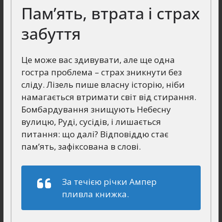
Пам’ять, втрата і страх
забуття
Це може вас здивувати, але ще одна
гостра проблема – страх зникнути без
сліду. Лізель пише власну історію, ніби
намагається втримати світ від стирання.
Бомбардування знищують Небесну
вулицю, Руді, сусідів, і лишається
питання: що далі? Відповіддю стає
пам’ять, зафіксована в слові.
За течією річки Ампер
пливла книжка.