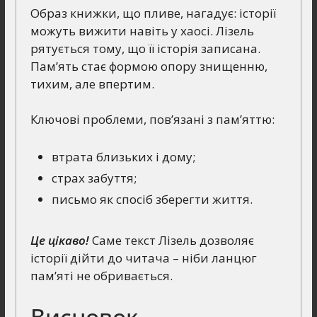
Образ книжки, що пливе, нагадує: історії
можуть вижити навіть у хаосі. Лізель
рятується тому, що її історія записана.
Пам’ять стає формою опору знищенню,
тихим, але впертим.
Ключові проблеми, пов’язані з пам’яттю:
втрата близьких і дому;
страх забуття;
письмо як спосіб зберегти життя.
Це цікаво!
Саме текст Лізель дозволяє
історії дійти до читача – ніби ланцюг
пам’яті не обривається.
Висновок