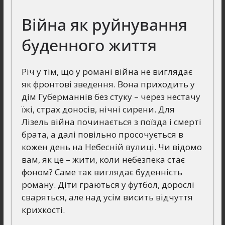
Війна як руйнування
буденного життя
Річ у тім, що у романі війна не виглядає
як фронтові зведення. Вона приходить у
дім Губерманнів без стуку – через нестачу
їжі, страх доносів, нічні сирени. Для
Лізель війна починається з поїзда і смерті
брата, а далі повільно просочується в
кожен день на Небесній вулиці. Чи відомо
вам, як це – жити, коли небезпека стає
фоном? Саме так виглядає буденність
роману. Діти граються у футбол, дорослі
сваряться, але над усім висить відчуття
крихкості.