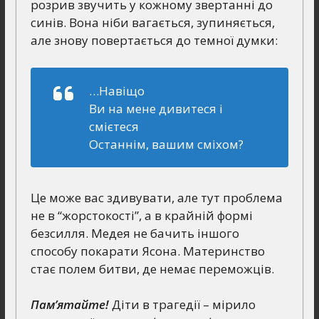
розрив звучить у кожному звертанні до
синів. Вона ніби вагається, зупиняється,
але знову повертається до темної думки:
…Навіщо
Ви на мене дивитеся і
смієтеся
Останнім, вашим сміхом?
Це може вас здивувати, але тут проблема
не в “жорстокості”, а в крайній формі
безсилля. Медея не бачить іншого
способу покарати Ясона. Материнство
стає полем битви, де немає переможців.
Пам’ятайте!
Діти в трагедії – мірило