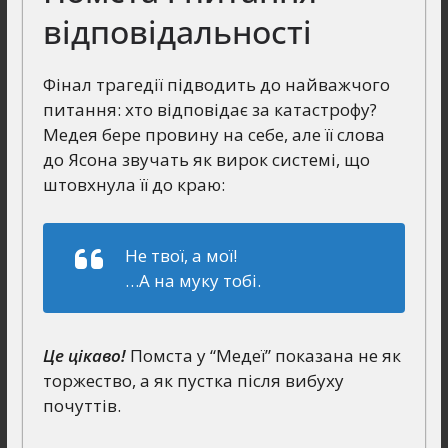
відповідальності
Фінал трагедії підводить до найважчого
питання: хто відповідає за катастрофу?
Медея бере провину на себе, але її слова
до Ясона звучать як вирок системі, що
штовхнула її до краю:
Не твої, а мої!
…А на муку тобі.
Це цікаво!
Помста у “Медеї” показана не як
торжество, а як пустка після вибуху
почуттів.