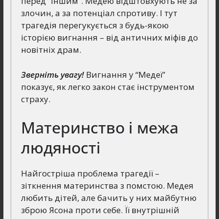
перед “іншим”. Медею відштовхують не за
злочин, а за потенціал спротиву. І тут
трагедія перегукується з будь-якою
історією вигнання – від античних міфів до
новітніх драм.
Зверніть увагу!
Вигнання у “Медеї”
показує, як легко закон стає інструментом
страху.
Материнство і межа
людяності
Найгостріша проблема трагедії –
зіткнення материнства з помстою. Медея
любить дітей, але бачить у них майбутню
зброю Ясона проти себе. Її внутрішній