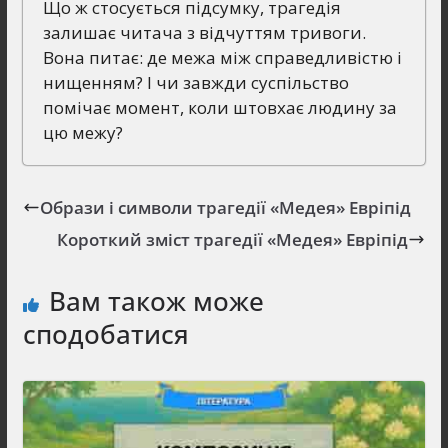
Що ж стосується підсумку, трагедія
залишає читача з відчуттям тривоги.
Вона питає: де межа між справедливістю і
нищенням? І чи завжди суспільство
помічає момент, коли штовхає людину за
цю межу?
Образи і символи трагедії «Медея» Евріпід
Короткий зміст трагедії «Медея» Евріпід
Вам також може
сподобатися