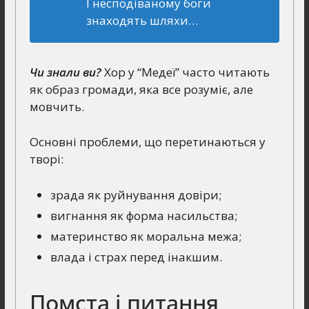
І несподіваному боги
знаходять шляхи…
Чи знали ви?
Хор у “Медеї” часто читають
як образ громади, яка все розуміє, але
мовчить.
Основні проблеми, що перетинаються у
творі:
зрада як руйнування довіри;
вигнання як форма насильства;
материнство як моральна межа;
влада і страх перед інакшим.
Помста і питання