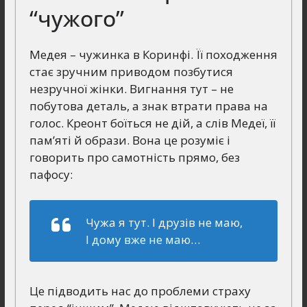
“чужого”
Медея – чужинка в Коринфі. Її походження
стає зручним приводом позбутися
незручної жінки. Вигнання тут – не
побутова деталь, а знак втрати права на
голос. Креонт боїться не дій, а слів Медеї, її
пам’яті й образи. Вона це розуміє і
говорить про самотність прямо, без
пафосу:
Чужа я тут. І друзів не маю,
І дому вже не маю…
Це підводить нас до проблеми страху