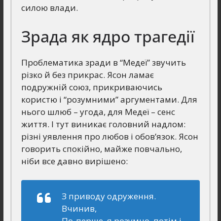
силою влади.
Зрада як ядро трагедії
Проблематика зради в “Медеї” звучить
різко й без прикрас. Ясон ламає
подружній союз, прикриваючись
користю і “розумними” аргументами. Для
нього шлюб – угода, для Медеї – сенс
життя. І тут виникає головний надлом:
різні уявлення про любов і обов’язок. Ясон
говорить спокійно, майже повчально,
ніби все давно вирішено:
З приводу одруження.
Вчинив,
По-перше, я розумно, потім і