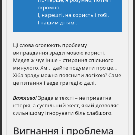
скромно,
І, нарешті, на користь і тобі,
І нашим дітям…
Ці слова оголюють проблему
виправдання зради мовою користі.
Медея ж чує інше – стирання спільного
минулого. Хм… дайте подумати про це…
Хіба зраду можна пояснити логікою? Саме
це питання і веде трагедію далі.
Важливо!
Зрада в тексті – не приватна
історія, а суспільний жест, який дозволяє
сильнішому ігнорувати біль слабшого.
Вигнання і проблема