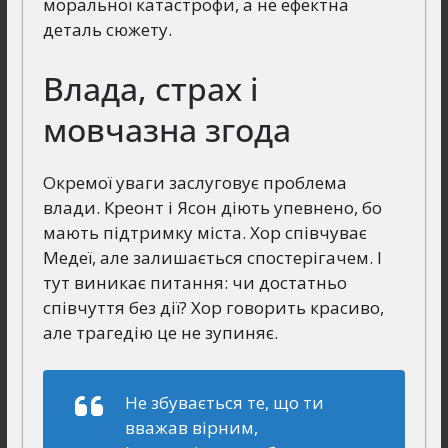
моральної катастрофи, а не ефектна
деталь сюжету.
Влада, страх і
мовчазна згода
Окремої уваги заслуговує проблема
влади. Креонт і Ясон діють упевнено, бо
мають підтримку міста. Хор співчуває
Медеї, але залишається спостерігачем. І
тут виникає питання: чи достатньо
співчуття без дії? Хор говорить красиво,
але трагедію це не зупиняє.
Не збувається те, що ти
вважав вірним,