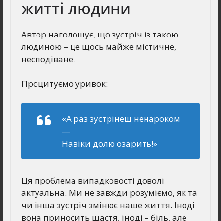
житті людини
Автор наголошує, що зустріч із такою
людиною – це щось майже містичне,
несподіване.
Процитуємо уривок:
«А раз зустрінеш ненароком
—
Навіки долю озарить!»
Ця проблема випадковості доволі
актуальна. Ми не завжди розуміємо, як та
чи інша зустріч змінює наше життя. Іноді
вона приносить щастя, іноді – біль, але