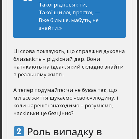
Такої рідної, як ти,
Такої щирої, простої, —
Вже більше, мабуть, не
знайти.»
Ці слова показують, що справжня духовна
близькість – рідкісний дар. Вони
натякають на ідеал, який складно знайти
в реальному житті.
А тепер подумайте: чи не буває так, що
ми все життя шукаємо «свою» людину, і
коли нарешті знаходимо – розуміємо,
наскільки це безцінно?
Роль випадку в