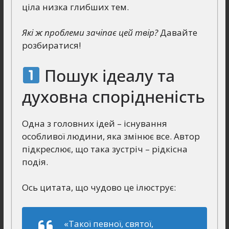
ціла низка глибших тем.
Які ж проблеми зачіпає цей твір?
Давайте
розбиратися!
Пошук ідеалу та
духовна спорідненість
Одна з головних ідей – існування
особливої людини, яка змінює все. Автор
підкреслює, що така зустріч – рідкісна
подія.
Ось цитата, що чудово це ілюструє:
«Такої певної, святої,