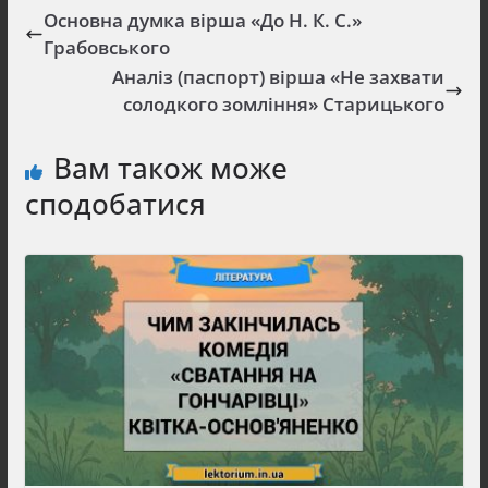
Основна думка вірша «До Н. К. С.»
Грабовського
Аналіз (паспорт) вірша «Не захвати
солодкого зомління» Старицького
Вам також може
сподобатися