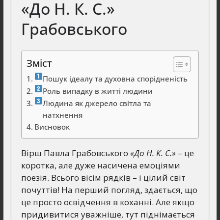
«До Н. К. С.»
Грабовського
Зміст
Пошук ідеалу та духовна спорідненість
Роль випадку в житті людини
Людина як джерело світла та
натхнення
Висновок
Вірш Павла Грабовського
«До Н. К. С.»
– це
коротка, але дуже насичена емоціями
поезія. Всього вісім рядків – і цілий світ
почуттів! На перший погляд, здається, що
це просто освідчення в коханні. Але якщо
придивитися уважніше, тут піднімається