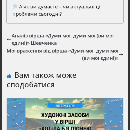
А як ви думаєте – чи актуальні ці
проблеми сьогодні?
Аналіз вірша «Думи мої, думи мої (ви мої
єдині)» Шевченка
Мої враження від вірша «Думи мої, думи мої
(ви мої єдині)»
Вам також може
сподобатися