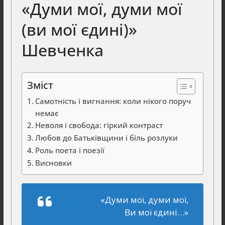
«Думи мої, думи мої
(ви мої єдині)»
Шевченка
Зміст
Самотність і вигнання: коли нікого поруч
немає
Неволя і свобода: гіркий контраст
Любов до Батьківщини і біль розлуки
Роль поета і поезії
Висновки
«Думи мої, думи мої,
Ви мої єдині…»