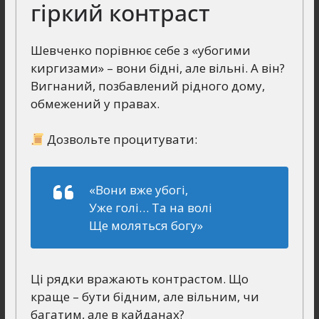
гіркий контраст
Шевченко порівнює себе з «убогими
киргизами» – вони бідні, але вільні. А він?
Вигнаний, позбавлений рідного дому,
обмежений у правах.
Дозвольте процитувати:
«Вони вже убогі,
Уже голі… Та на волі
Ще моляться богу»
Ці рядки вражають контрастом. Що
краще – бути бідним, але вільним, чи
багатим, але в кайданах?