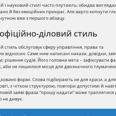
й і науковий стилі часто плутають: обидва вигляда
ано й без емоційних прикрас. Але варто копнути гли
дчутною вже з першого абзацу.
офіційно-діловий стиль
й стиль обслуговує сферу управління, права та
х відносин. Саме ним написані накази, довідки, зая
, рішення судів. Його головна мета – зафіксувати фа
к, аби не лишилося місця для двозначного тлумачен
дковано формі. Слова підбирають не для краси, а для
овгі, з чіткою структурою, повтори допустимі й наві
повій заяві фраза “прошу надати” може траплятися 
го не дивує.