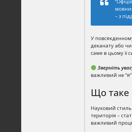
“Офіці
мовних
– з пі
У повсякденному
деканату або чи
саме в цьому її с
Зверніть уваг
важливий не “я”,
Що таке
Науковий стиль 
територія – стат
важливий процес