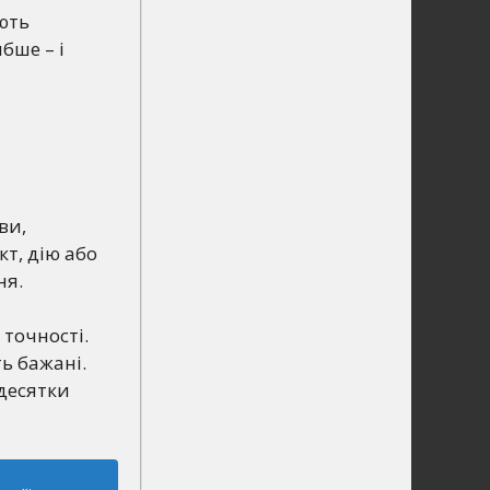
ють
бше – і
ви,
кт, дію або
ня.
 точності.
ть бажані.
десятки