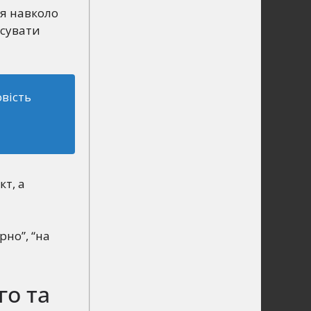
я навколо
исувати
овість
кт, а
рно”, “на
го та