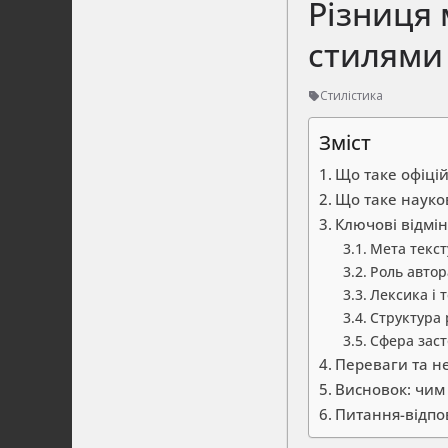
Різниця 
стилями
Стилістика
Зміст
Що таке офіці
Що таке науко
Ключові відмін
Мета текст
Роль автор
Лексика і 
Структура
Сфера зас
Переваги та н
Висновок: чим 
Питання-відпов