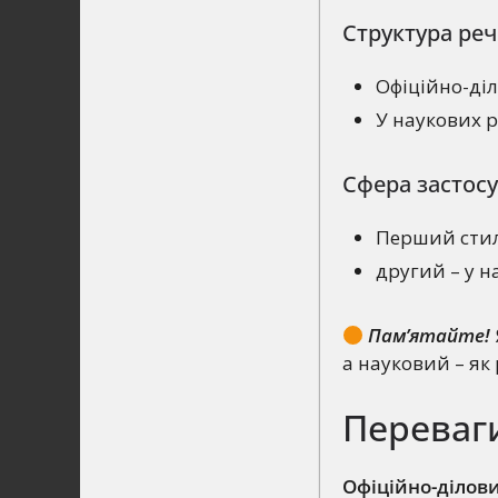
Структура ре
Офіційно-діл
У наукових 
Сфера застос
Перший стиль
другий – у н
Пам’ятайте!
а науковий – як 
Переваги
Офіційно-ділов