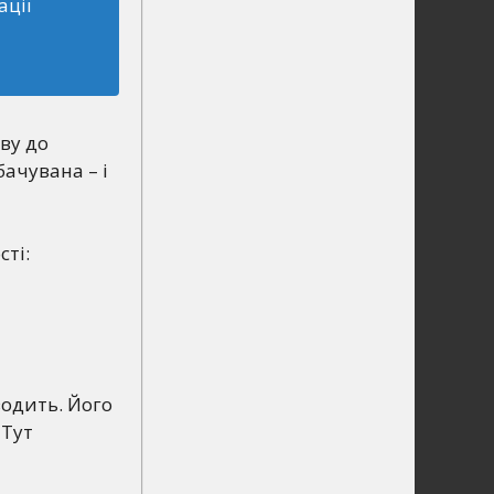
ації
ву до
ачувана – і
сті:
водить. Його
 Тут