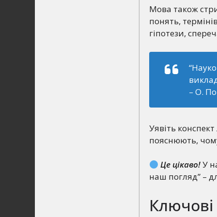
Мова також стри
понять, термінів
гіпотези, спере
“Науко
виклад
– О. П
Уявіть конспект 
пояснюють, чому
Це цікаво!
У н
наш погляд” – дл
Ключові 