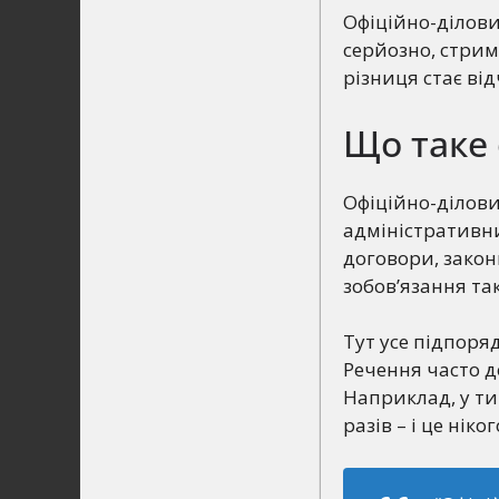
Офіційно-ділови
серйозно, стрим
різниця стає ві
Що таке 
Офіційно-ділови
адміністративни
договори, закони
зобов’язання та
Тут усе підпоря
Речення часто д
Наприклад, у ти
разів – і це ніко