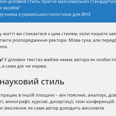
йно-діловий стиль прагне максимальної стандартиз
 засобів”
дручника з української стилістики для ВНЗ
 житті ви стикаєтеся з цим стилем, коли пишете зая
таєте розпорядження ректора. Мова суха, але передб
ила.
у!
У ділових текстах майже немає автора як особисто
 а сама дія чи норма.
 науковий стиль
працює в іншій площині – він пояснює, аналізує, до
ті, монографії, курсові, дисертації, тези конференцій.
 мислення: як саме автор доходить висновків.