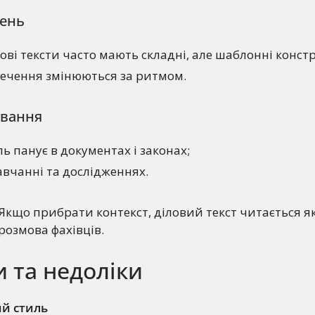
чень
ові тексти часто мають складні, але шаблонні констр
речення змінюються за ритмом.
ування
 панує в документах і законах;
авчанні та дослідженнях.
Якщо прибрати контекст, діловий текст читається як
розмова фахівців.
 та недоліки
ий стиль