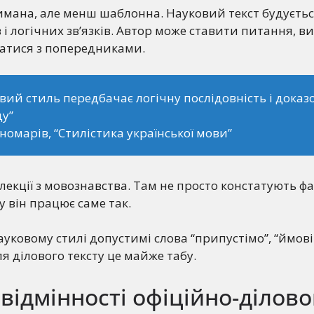
мана, але менш шаблонна. Науковий текст будуєтьс
 і логічних зв’язків. Автор може ставити питання, в
чатися з попередниками.
вий стиль передбачає логічну послідовність і доказ
у”
ономарів, “Стилістика української мови”
лекції з мовознавства. Там не просто констатують фа
 він працює саме так.
ауковому стилі допустимі слова “припустімо”, “ймові
я ділового тексту це майже табу.
відмінності офіційно-ділово