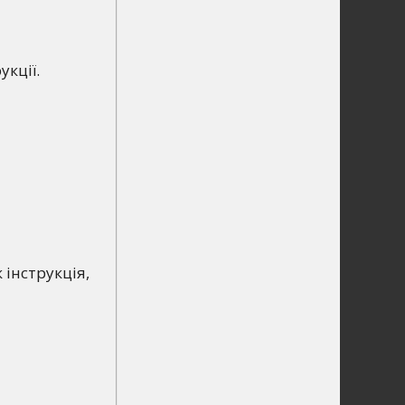
укції.
 інструкція,