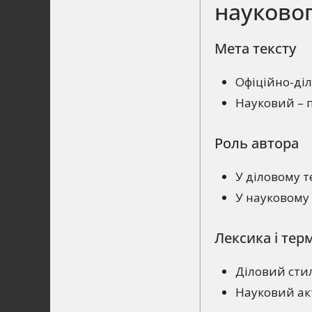
науковог
Мета тексту
Офіційно-діл
Науковий – п
Роль автора
У діловому т
У науковому 
Лексика і тер
Діловий сти
Науковий ак