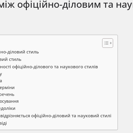
між офіційно-діловим та на
йно-діловий стиль
вий стиль
ності офіційно-ділового та наукового стилів
у
а
терміни
 речень
тосування
едоліки
відрізняється офіційно-діловий та науковий стилі
іді