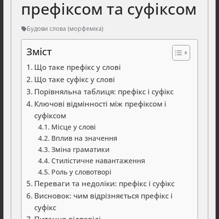
префіксом та суфіксом
Будови слова (морфеміка)
Зміст
Що таке префікс у слові
Що таке суфікс у слові
Порівняльна таблиця: префікс і суфікс
Ключові відмінності між префіксом і
суфіксом
Місце у слові
Вплив на значення
Зміна граматики
Стилістичне навантаження
Роль у словотворі
Переваги та недоліки: префікс і суфікс
Висновок: чим відрізняється префікс і
суфікс
Питання-відповіді