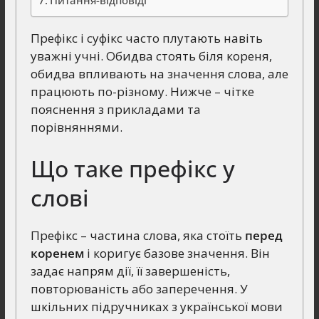
Префікс і суфікс часто плутають навіть
уважні учні. Обидва стоять біля кореня,
обидва впливають на значення слова, але
працюють по-різному. Нижче – чітке
пояснення з прикладами та
порівняннями.
Що таке префікс у
слові
Префікс – частина слова, яка стоїть
перед
коренем
і коригує базове значення. Він
задає напрям дії, її завершеність,
повторюваність або заперечення. У
шкільних підручниках з української мови