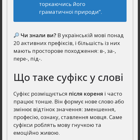
торкаючись його
граматичної природи”.
Чи знали ви?
В українській мові понад
20 активних префіксів, і більшість із них
мають просторове походження: в-, за-,
пере-, під-.
Що таке суфікс у слові
Суфікс розміщується
після кореня
і часто
працює тонше. Він формує нове слово або
змінює відтінок значення: зменшення,
професію, ознаку, ставлення мовця. Саме
суфікси роблять мову гнучкою та
емоційно живою.