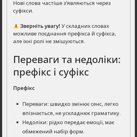
Нові слова частіше з’являються через
суфікси.
Зверніть увагу!
У складних словах
можливе поєднання префікса й суфікса,
але їхні ролі не змішуються.
Переваги та недоліки:
префікс і суфікс
Префікс
Переваги: швидко змінює сенс, легко
впізнається, не ускладнює граматику.
Недоліки: рідко передає емоції, має
обмежений набір форм.