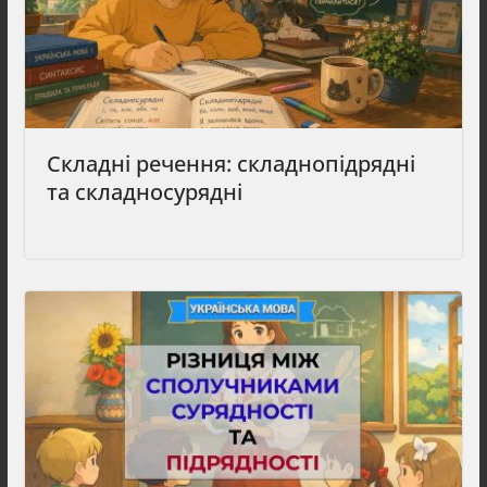
Складні речення: складнопідрядні
та складносурядні