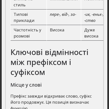
стиль
Типові
пере-, від-, за-
-ик, -еньк-,
приклади
-ство
Частотність у
Висока
Дуже
розмові
висока
Ключові відмінності
між префіксом і
суфіксом
Місце у слові
Префікс завжди відкриває слово, суфікс
його продовжує. Ця позиція визначає
функцію.