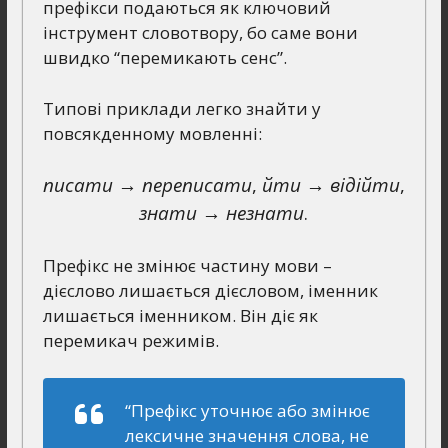
префікси подаються як ключовий
інструмент словотвору, бо саме вони
швидко “перемикають сенс”.
Типові приклади легко знайти у
повсякденному мовленні:
писати → переписати
,
йти → відійти
,
знати → незнати
.
Префікс не змінює частину мови –
дієслово лишається дієсловом, іменник
лишається іменником. Він діє як
перемикач режимів.
“Префікс уточнює або змінює
лексичне значення слова, не