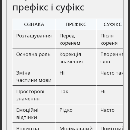
префікс і суфікс
ОЗНАКА
ПРЕФІКС
СУФІКС
Розташування
Перед
Після
коренем
кореня
Основна роль
Корекція
Творення
значення
слів
Зміна
Ні
Часто так
частини мови
Просторові
Так
Ні
значення
Емоційні
Рідко
Часто
відтінки
Вплив на
Мінімальний
Помітний