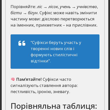
Порівняйте:
ліс → лісок
,
учень → учнівство
,
бігти → бігун
. Суфікс може навіть змінити
частину мови: дієслово перетворюється
на іменник, прикметник – на прислівник.
“Суфікси беруть участь у
творенні нових слів і
формують стилістичні
відтінки”.
Пам’ятайте!
Суфікси часто
сигналізують ставлення автора:
пестливість, іронію, зневагу.
Порівняльна таблиця: