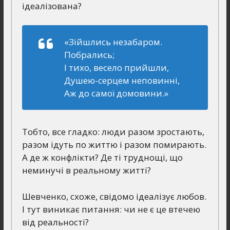
ідеалізована?
«Зійшлись незабаром.
Побрались;
І тихо, весело прийшли,
Душею-серцем неповинні,
Аж до самої домовини.»
Тобто, все гладко: люди разом зростають,
разом ідуть по життю і разом помирають.
А де ж конфлікти? Де ті труднощі, що
неминучі в реальному житті?
Шевченко, схоже, свідомо ідеалізує любов.
І тут виникає питання: чи не є це втечею
від реальності?