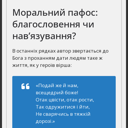
Моральний пафос:
благословення чи
нав’язування?
В останніх рядках автор звертається до
Бога з проханням дати людям таке ж
життя, як у героїв вірша:
«Подай же й нам,
всещедрий боже!
Отак цвісти, отак рости,
Так одружитися і йти,
Не сварячись в тяжкій
дорозі.»