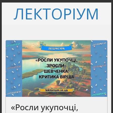
Перейти
ЛЕКТОРІУМ
до
вмісту
«Росли укупочці,