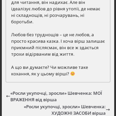
для читання, він надихає. Але він
ідеалізує любов до рівня утопії, де немає
ні складнощів, ні розчарувань, ні
боротьби.
Любов без труднощів – це не любов, а
просто красива казка. І хоча вірш залишає
приємний післясмак, він все ж здається
трохи відірваним від життя.
А що ви думаєте? Чи можливе таке
кохання, як у цьому вірші?
«Росли укупочці, зросли» Шевченка: МОЇ
ВРАЖЕННЯ від вірша
«Росли укупочці, зросли» Шевченка:
ХУДОЖНІ ЗАСОБИ вірша