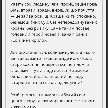
Уявіть собі людину, яка, пройшовши крізь
біль, втрати, зради, вирішує, що почуття
— це зайва розкіш. Краще жити спокійно,
без емоційних бур, без непередбачуваних
кохань, без ризику. Саме таким постає
головний герой новели Івана Франка
«Сойчине крило».
Але що станеться, коли минуле, від якого
він так завзято тікав, знайде його? Коли
старе кохання повернеться не тілом, а
словами — у вигляді листа? Чи зможе
одна звичайна, на перший погляд,
історія змінити світогляд людини?
Розберімося, в чому ж глибокий сенс
цього твору та яку мораль винесе з нього
кожен читач.