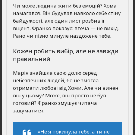
Чи може людина жити без емоцій? Хома
намагався. Він будував навколо себе стіну
байдужості, але один лист розбив її
вщент. Франко показує: втеча — не вихід.
Рано чи пізно минуле наздожене тебе.
Кожен робить вибір, але не завжди
правильний
Марія знайшла свою долю серед
небезпечних людей, бо не змогла
отримати любові від Хоми. Але чи винен
він у цьому? Може, він просто не був
готовий? Франко змушує читача
задуматися:
«Не я покинула тебе, а ти не