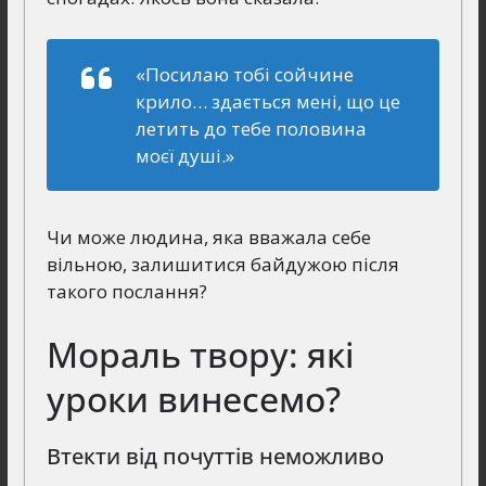
«Посилаю тобі сойчине
крило… здається мені, що це
летить до тебе половина
моєї душі.»
Чи може людина, яка вважала себе
вільною, залишитися байдужою після
такого послання?
Мораль твору: які
уроки винесемо?
Втекти від почуттів неможливо