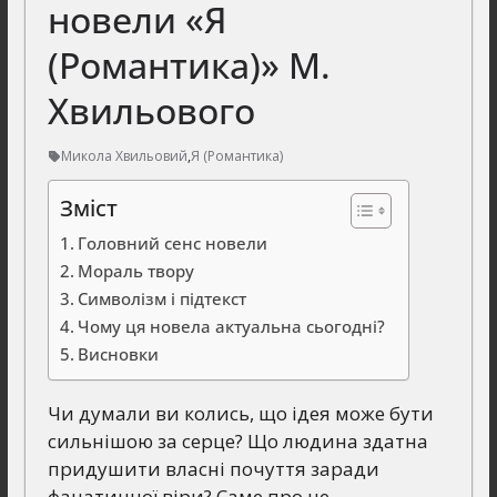
новели «Я
(Романтика)» М.
Хвильового
Микола Хвильовий
,
Я (Романтика)
Зміст
Головний сенс новели
Мораль твору
Символізм і підтекст
Чому ця новела актуальна сьогодні?
Висновки
Чи думали ви колись, що ідея може бути
сильнішою за серце? Що людина здатна
придушити власні почуття заради
фанатичної віри? Саме про це –