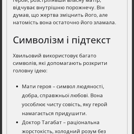
відчуває внутрішню порожнечу. Він
думав, що жертва зміцнить його, але
натомість вона остаточно його зламала.
Символізм і підтекст
Хвильовий використовує багато
символів, які допомагають розкрити
головну ідею:
Мати героя – символ людяності,
добра, справжньої любові. Вона
уособлює чисту совість, яку герой
намагається придушити.
Доктор Тагабат – раціональна
жорстокість, холодний розум без