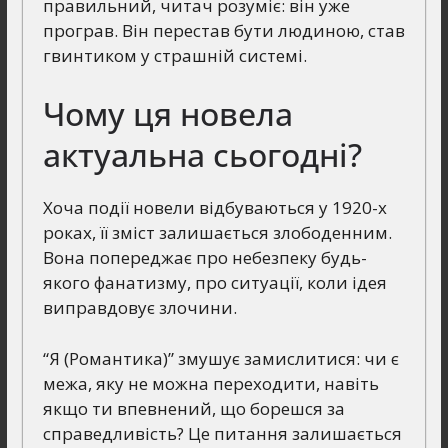
правильний, читач розуміє: він уже
програв. Він перестав бути людиною, став
гвинтиком у страшній системі.
Чому ця новела
актуальна сьогодні?
Хоча події новели відбуваються у 1920-х
роках, її зміст залишається злободенним.
Вона попереджає про небезпеку будь-
якого фанатизму, про ситуації, коли ідея
виправдовує злочини.
“Я (Романтика)” змушує замислитися: чи є
межа, яку не можна переходити, навіть
якщо ти впевнений, що борешся за
справедливість? Це питання залишається