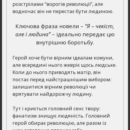
розстрілами “ворогів революції”, але
водночас він не перестає бути людиною.
Ключова фраза новели –
“Я – чекіст,
але і людина”
– ідеально передає цю
внутрішню боротьбу.
Герой хоче бути вірним ідеалам комуни,
але всередині нього жевріє щось людське.
Коли до нього приводять матір, він
постає перед найстрашнішим вибором:
залишитися вірним революції чи
врятувати найдорожчу людину.
Тут і криється головний сенс твору:
фанатизм знищує людяність. Головний
герой обирає революцію, але разом із