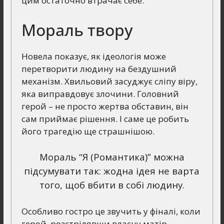
цим остаточно втрачає себе.
Мораль твору
Новела показує, як ідеологія може
перетворити людину на бездушний
механізм. Хвильовий засуджує сліпу віру,
яка виправдовує злочини. Головний
герой – не просто жертва обставин, він
сам приймає рішення. І саме це робить
його трагедію ще страшнішою.
Мораль “Я (Романтика)” можна
підсумувати так: жодна ідея не варта
того, щоб вбити в собі людину.
Особливо гостро це звучить у фіналі, коли
герой, розстрілявши власну матір,