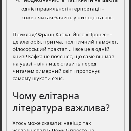
однієї правильної інтерпретації –
кожен читач бачить у них щось своє.
Приклад? Франц Кафка. Його «Процес» –
це алегорія, притча, політичний памфлет,
філософський трактат… і все це в одній
книзі! Кафка не пояснює, що саме він мав
на увазі – він лише ставить перед
читачем химерний світ і пропонує
самому шукати сенс.
Чому елітарна
література важлива?
Хтось може сказати: навіщо так
ускладнювати? Чому б просто не