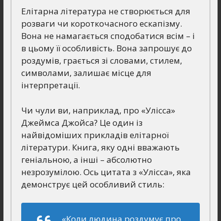
Елітарна література не створюється для
розваги чи короткочасного ескапізму.
Вона не намагається сподобатися всім – і
в цьому її особливість. Вона запрошує до
роздумів, грається зі словами, стилем,
символами, залишає місце для
інтерпретації.
Чи чули ви, наприклад, про «Улісса»
Джеймса Джойса? Це один із
найвідоміших прикладів елітарної
літератури. Книга, яку одні вважають
геніальною, а інші – абсолютно
незрозумілою. Ось цитата з «Улісса», яка
демонструє цей особливий стиль:
«Коли людина роздумує про