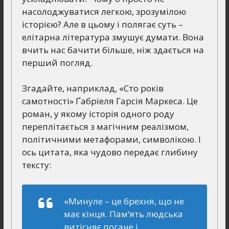
насолоджуватися легкою, зрозумілою
історією? Але в цьому і полягає суть –
елітарна література змушує думати. Вона
вчить нас бачити більше, ніж здається на
перший погляд.
Згадайте, наприклад, «Сто років
самотності» Ґабріеля Гарсія Маркеса. Це
роман, у якому історія одного роду
переплітається з магічним реалізмом,
політичними метафорами, символікою. І
ось цитата, яка чудово передає глибину
тексту:
«Минуле – це брехня, що не
має кінця. Пам’ять людська
витісняє погане і