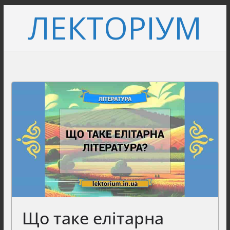
Перейти
ЛЕКТОРІУМ
до
вмісту
Що таке елітарна