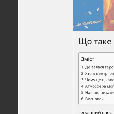
Що таке 
Зміст
Де взявся геро
Хто в центрі оп
Чому це цікав
Атмосфера мог
Навіщо читати
Висновок
Героїчний епос 