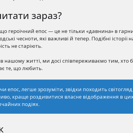
итати зараз?
що героїчний епос — це не тільки «давнина» в гарни
дські чесноти, які важливі й тепер. Подібні історії 
ість не старіють.
 в нашому житті, ми досі співпереживаємо тим, хто б
є те, що любить.
и епос, легше зрозуміти, звідки походить світогляд
ливо, краще роздивитися власне відображення в ци
чайних подіях.
к