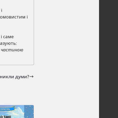
 і
ромовистим і
 і саме
казують:
бе частиною
иникли думи?