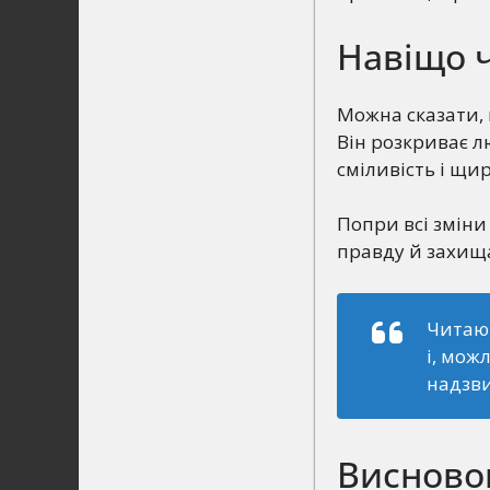
Навіщо ч
Можна сказати, 
Він розкриває лю
сміливість і щир
Попри всі зміни
правду й захища
Читаюч
і, мож
надзви
Висново