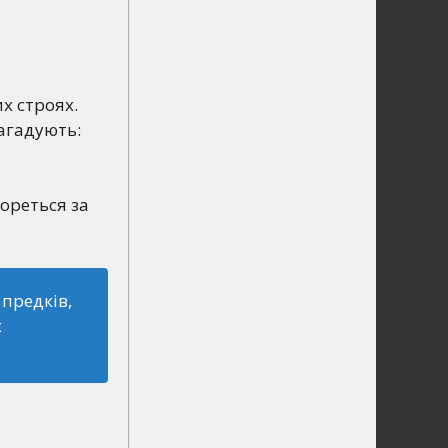
х строях.
нагадують:
ореться за
 предків,
х