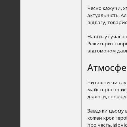
Чесно кажучи, х
актуальність. А
відвагу, товари
Навіть у сучасн
Режисери створю
відгомоном давн
Атмосфе
Читаючи чи слух
майстерно опис
діалоги, сповне
Завдяки цьому в
кожен крок герої
про честь, вірні