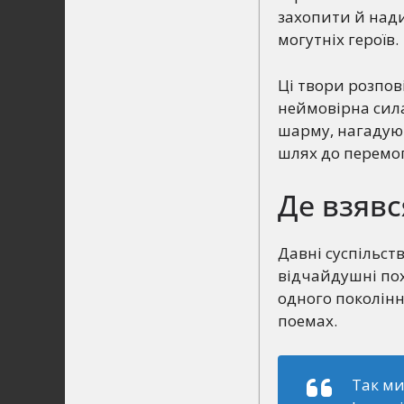
захопити й надих
могутніх героїв.
Ці твори розпов
неймовірна сила
шарму, нагадуюч
шлях до перемо
Де взявс
Давні суспільст
відчайдушні пох
одного поколінн
поемах.
Так ми