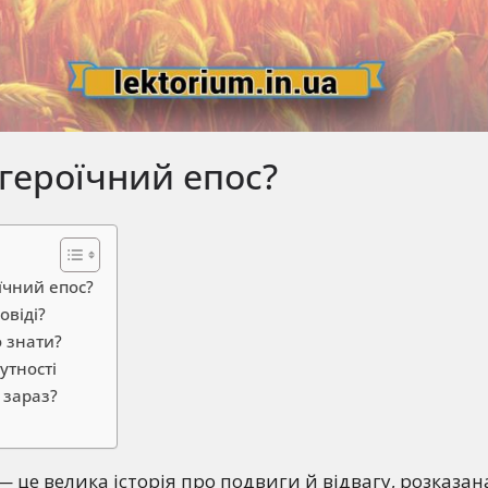
героїчний епос?
їчний епос?
овіді?
о знати?
утності
 зараз?
— це велика історія про подвиги й відвагу, розказана