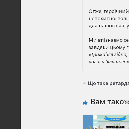
Отже, героїчний
непохитної волі
для нашого часу
Ми впізнаємо себ
завдяки цьому г
«Тримайся гідно,
чогось більшого»
Що таке ретарда
Вам тако