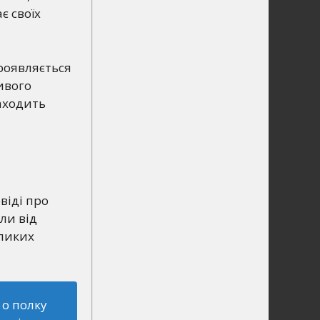
є своїх
проявляється
ивого
аходить
віді про
ли від
еликих
 о полку