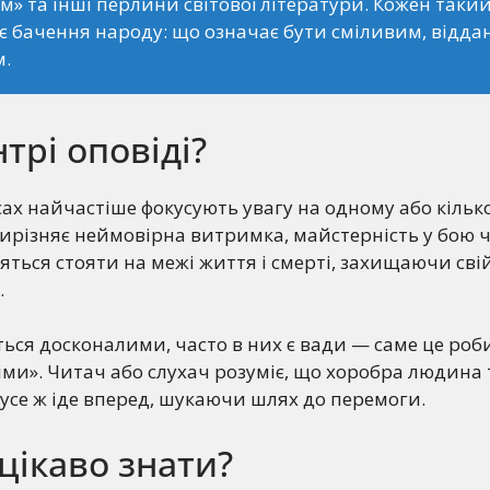
ім» та інші перлини світової літератури. Кожен такий
є бачення народу: що означає бути сміливим, відда
м.
нтрі оповіді?
сах найчастіше фокусують увагу на одному або кільк
вирізняє неймовірна витримка, майстерність у бою 
ояться стояти на межі життя і смерті, захищаючи сві
.
ься досконалими, часто в них є вади — саме це роби
ми». Читач або слухач розуміє, що хоробра людина
 усе ж іде вперед, шукаючи шлях до перемоги.
цікаво знати?