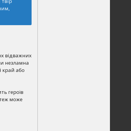
 твір
ним,
ох відважних
чи незламна
й край або
ть героїв
 теж може