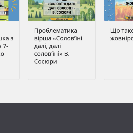
Проблематика
Що так
шка з
вірша «Солов’їні
жовнірс
 7-
далі, далі
ко
солов’їні» В.
Сосюри