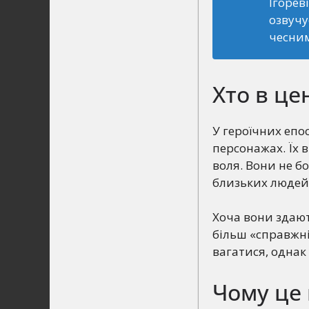
Ігорев
озвучу
чесни
Хто в це
У героїчних епо
персонажах. Їх 
воля. Вони не б
близьких людей
Хоча вони здают
більш «справжні
вагатися, однак
Чому це 