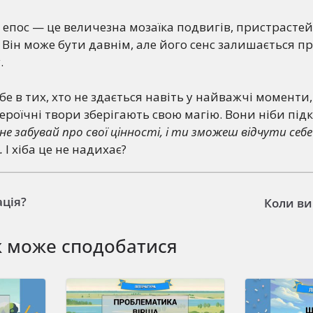
 епос — це величезна мозаїка подвигів, пристрастей
. Він може бути давнім, але його сенс залишається п
.
е в тих, хто не здається навіть у найважчі моменти,
ероїчні твори зберігають свою магію. Вони ніби під
 не забувай про свої цінності, і ти зможеш відчути се
.
І хіба це не надихає?
ція?
Коли в
ж може сподобатися