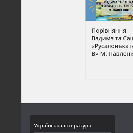
Порівняння
Вадима та Са
«Русалонька із
В» М. Павлен
Українська література