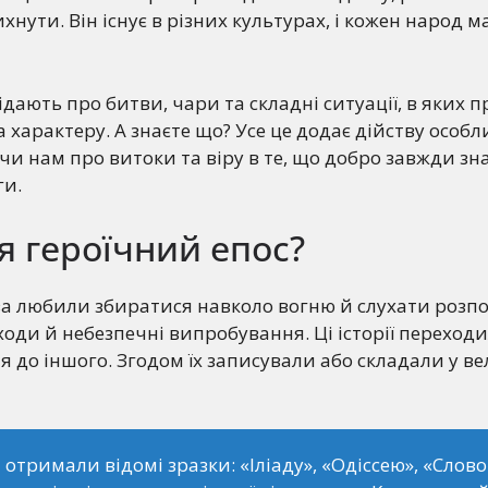
нути. Він існує в різних культурах, і кожен народ ма
ідають про битви, чари та складні ситуації, в яких 
 характеру. А знаєте що? Усе це додає дійству особл
и нам про витоки та віру в те, що добро завжди зн
ги.
я героїчний епос?
ва любили збиратися навколо вогню й слухати розпо
оди й небезпечні випробування. Ці історії переходи
я до іншого. Згодом їх записували або складали у в
 отримали відомі зразки: «Іліаду», «Одіссею», «Слово