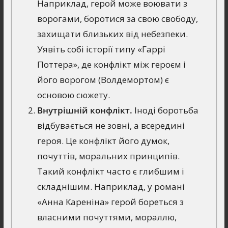
Наприклад, герой може воювати з
ворогами, боротися за свою свободу,
захищати близьких від небезпеки.
Уявіть собі історії типу «Гаррі
Поттера», де конфлікт між героєм і
його ворогом (Волдемортом) є
основою сюжету.
Внутрішній конфлікт.
Іноді боротьба
відбувається не зовні, а всередині
героя. Це конфлікт його думок,
почуттів, моральних принципів.
Такий конфлікт часто є глибшим і
складнішим. Наприклад, у романі
«Анна Кареніна» герой бореться з
власними почуттями, мораллю,