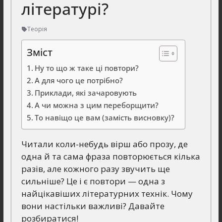
літературі?
Теорія
Зміст
Ну то що ж таке ці повтори?
А для чого це потрібно?
Приклади, які зачаровують
А чи можна з цим переборщити?
То навіщо це вам (замість висновку)?
Читали коли-небудь вірш або прозу, де
одна й та сама фраза повторюється кілька
разів, але кожного разу звучить ще
сильніше? Це і є повтори — одна з
найцікавіших літературних технік. Чому
вони настільки важливі? Давайте
розбиратися!