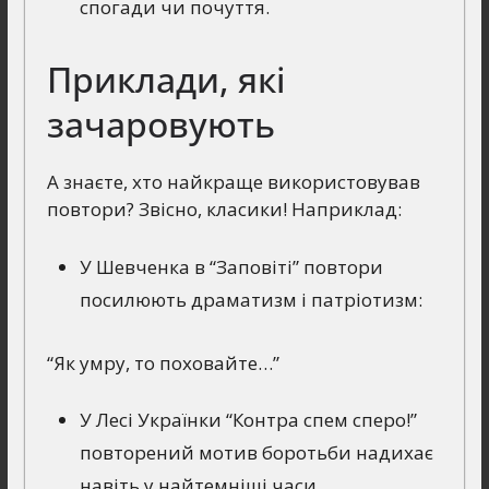
спогади чи почуття.
Приклади, які
зачаровують
А знаєте, хто найкраще використовував
повтори? Звісно, класики! Наприклад:
У Шевченка в “Заповіті” повтори
посилюють драматизм і патріотизм:
“Як умру, то поховайте…”
У Лесі Українки “Контра спем сперо!”
повторений мотив боротьби надихає
навіть у найтемніші часи.